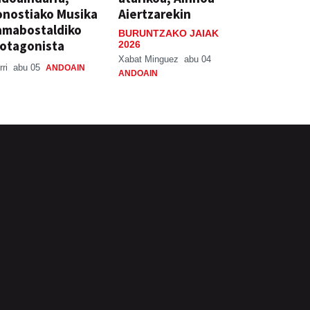
nostiako Musika
Aiertzarekin
amabostaldiko
BURUNTZAKO JAIAK
otagonista
2026
Xabat Minguez
abu 04
rri
abu 05
ANDOAIN
ANDOAIN