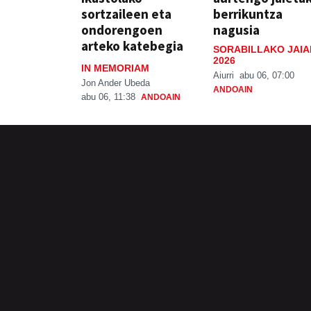
sortzaileen eta
berrikuntza
ondorengoen
nagusia
arteko katebegia
SORABILLAKO JAIA
2026
IN MEMORIAM
Aiurri
abu 06, 07:00
Jon Ander Ubeda
ANDOAIN
abu 06, 11:38
ANDOAIN