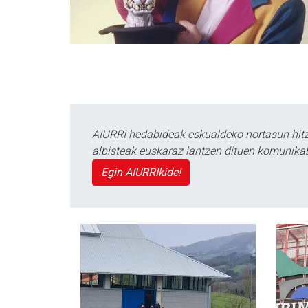
AIURRI hedabideak eskualdeko nortasun hitza
albisteak euskaraz lantzen dituen komunika
Egin AIURRIkide!