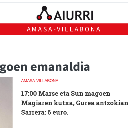
AMASA-VILLABONA
agoen emanaldia
AMASA-VILLABONA
17:00 Marse eta Sun magoen
Magiaren kutxa, Gurea antzokian
Sarrera: 6 euro.