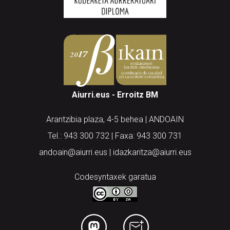
Aiurri.eus - Erroitz BM
Arantzibia plaza, 4-5 behea | ANDOAIN
Tel.: 943 300 732 | Faxa: 943 300 731
andoain@aiurri.eus | idazkaritza@aiurri.eus
Codesyntaxek garatua