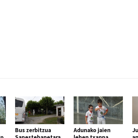
Bus zerbitzua
Adunako jaien
Ju
ko
Sanestebanetara,
lehen txanpa,
an