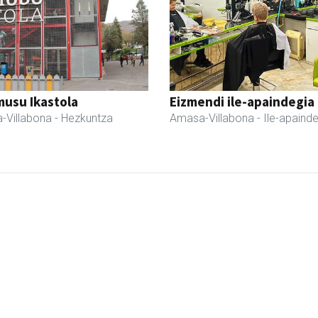
usu Ikastola
Eizmendi ile-apaindegia
-Villabona
- Hezkuntza
Amasa-Villabona
- Ile-apaind