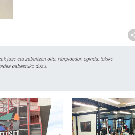
k jaso eta zabaltzen ditu. Harpidedun eginda, tokiko
bidea babestuko duzu.