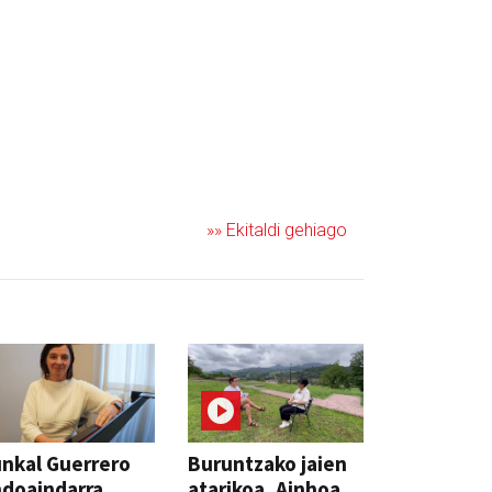
»» Ekitaldi gehiago
nkal Guerrero
Buruntzako jaien
doaindarra,
atarikoa, Ainhoa