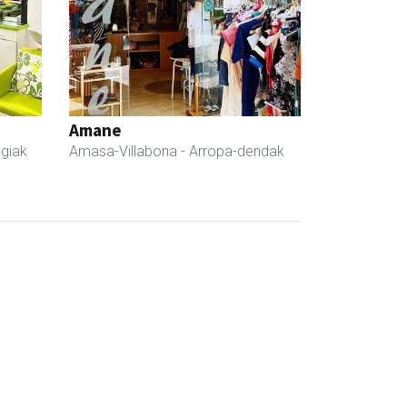
Amane
egiak
Amasa-Villabona
- Arropa-dendak