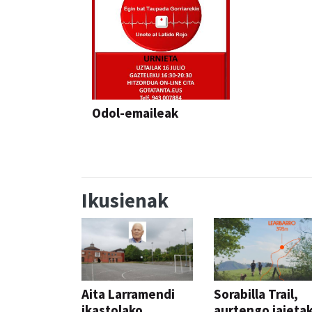
Odol-emaileak
Ikusienak
Aita Larramendi
Sorabilla Trail,
ikastolako
aurtengo jaieta