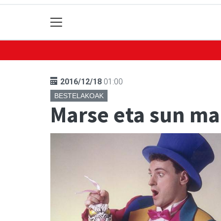
2016/12/18
01:00
BESTELAKOAK
Marse eta sun m