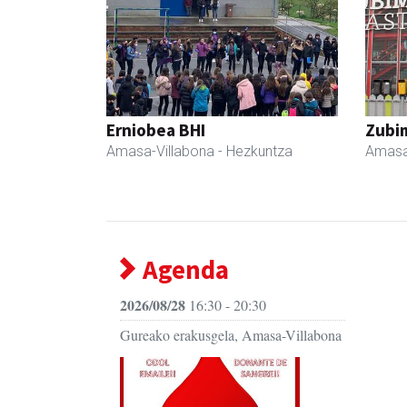
Erniobea BHI
Zubim
Amasa-Villabona
- Hezkuntza
Amasa
Agenda
2026/08/28
16:30 - 20:30
Gureako erakusgela, Amasa-Villabona