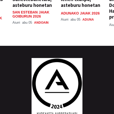
asteburu honetan
asteburu honetan
Do
H
SAN ESTEBAN JAIAK
ADUNAKO JAIAK 2026
pr
GOIBURUN 2026
K
Aiurri
abu 05
ADUNA
Aiurri
abu 05
ANDOAIN
Aiu