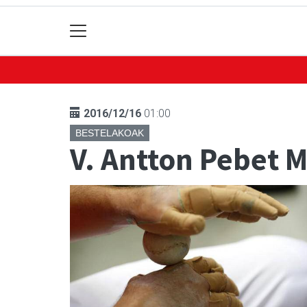
2016/12/16
01:00
BESTELAKOAK
V. Antton Pebet 