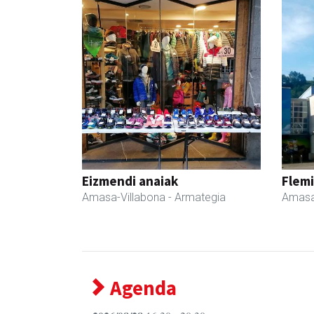
Eizmendi anaiak
Flemi
Amasa-Villabona
- Armategia
Amasa
Agenda