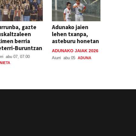
rrunba, gazte
Adunako jaien
skaltzaleen
lehen txanpa,
imen berria
asteburu honetan
terri-Buruntzan
ADUNAKO JAIAK 2026
rri
abu 07, 07:00
Aiurri
abu 05
ADUNA
NIETA