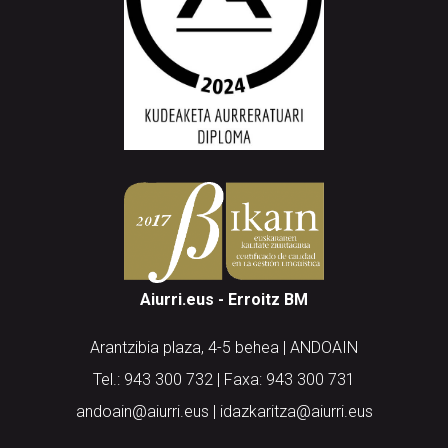
Aiurri.eus - Erroitz BM
Arantzibia plaza, 4-5 behea | ANDOAIN
Tel.: 943 300 732 | Faxa: 943 300 731
andoain@aiurri.eus | idazkaritza@aiurri.eus