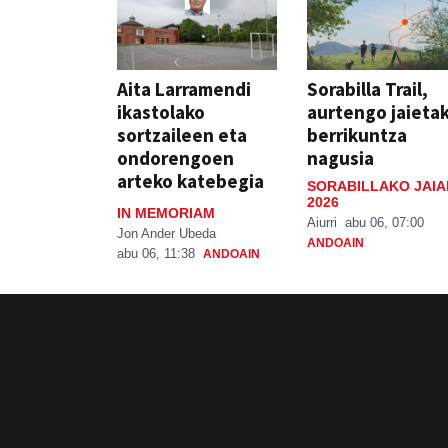
Aita Larramendi
Sorabilla Trail,
ikastolako
aurtengo jaieta
sortzaileen eta
berrikuntza
ondorengoen
nagusia
arteko katebegia
SORABILLAKO JAIA
2026
IN MEMORIAM
Aiurri
abu 06, 07:00
Jon Ander Ubeda
ANDOAIN
abu 06, 11:38
ANDOAIN