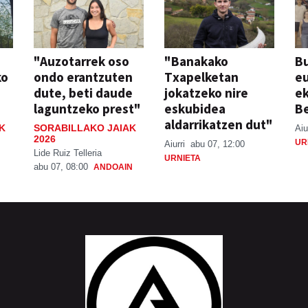
"Auzotarrek oso
"Banakako
Bu
ko
ondo erantzuten
Txapelketan
eu
dute, beti daude
jokatzeko nire
ek
laguntzeko prest"
eskubidea
Be
aldarrikatzen dut"
K
SORABILLAKO JAIAK
Aiu
2026
UR
Aiurri
abu 07, 12:00
Lide Ruiz Telleria
URNIETA
abu 07, 08:00
ANDOAIN