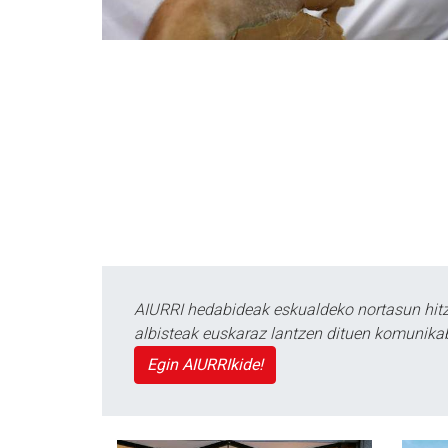
AIURRI hedabideak eskualdeko nortasun hitza
albisteak euskaraz lantzen dituen komunika
Egin AIURRIkide!