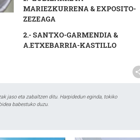
MARIEZKURRENA & EXPOSITO-
ZEZEAGA
2.- SANTXO-GARMENDIA &
A.ETXEBARRIA-KASTILLO
k jaso eta zabaltzen ditu. Harpidedun eginda, tokiko
bidea babestuko duzu.