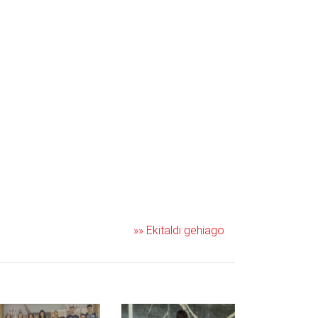
»» Ekitaldi gehiago