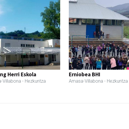
ng Herri Eskola
Erniobea BHI
-Villabona
- Hezkuntza
Amasa-Villabona
- Hezkuntza