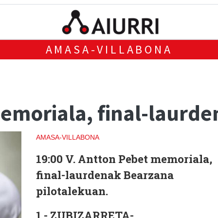
AMASA-VILLABONA
Memoriala, final-laurd
AMASA-VILLABONA
19:00 V. Antton Pebet memoriala,
final-laurdenak Bearzana
pilotalekuan.
1.- ZUBIZARRETA-