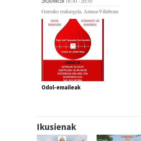
2026/08/28
16:30 - 20:30
Gureako erakusgela, Amasa-Villabona
Odol-emaileak
Ikusienak