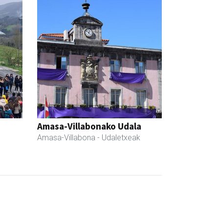
Amasa-Villabonako Udala
Amasa-Villabona
- Udaletxeak