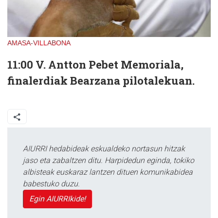
AMASA-VILLABONA
11:00 V. Antton Pebet Memoriala,
finalerdiak Bearzana pilotalekuan.
AIURRI hedabideak eskualdeko nortasun hitzak
jaso eta zabaltzen ditu. Harpidedun eginda, tokiko
albisteak euskaraz lantzen dituen komunikabidea
babestuko duzu.
Egin AIURRIkide!