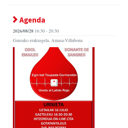
Agenda
2026/08/28
16:30 - 20:30
Gureako erakusgela, Amasa-Villabona