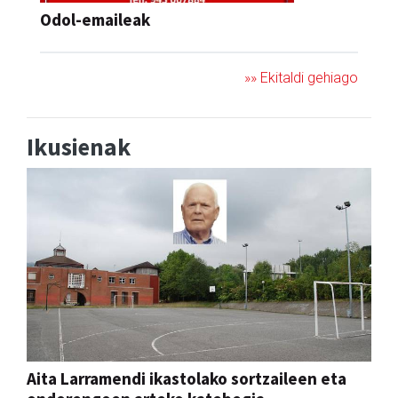
Odol-emaileak
»» Ekitaldi gehiago
Ikusienak
Aita Larramendi ikastolako sortzaileen eta