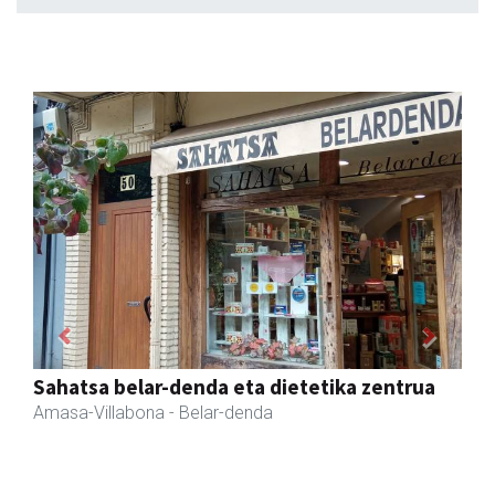
Previous
Next
Akam espazioa
Amasa-Villabona
- Arropa-dendak