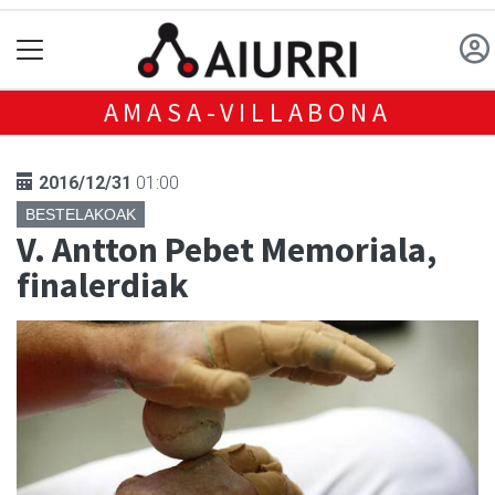
AMASA-VILLABONA
2016/12/31
01:00
BESTELAKOAK
V. Antton Pebet Memoriala,
finalerdiak