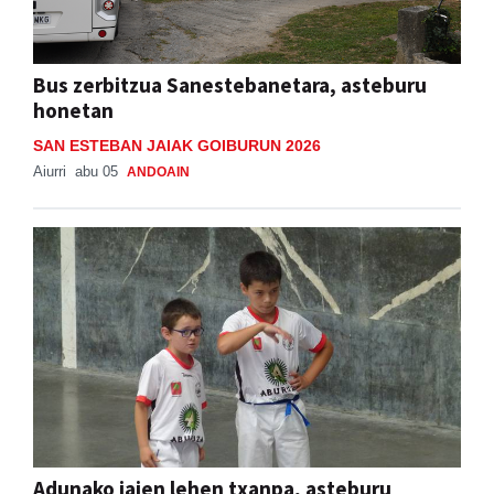
Bus zerbitzua Sanestebanetara, asteburu
honetan
SAN ESTEBAN JAIAK GOIBURUN 2026
Aiurri
abu 05
ANDOAIN
Adunako jaien lehen txanpa, asteburu