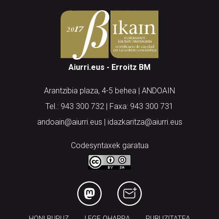
Aiurri.eus - Erroitz BM
Arantzibia plaza, 4-5 behea | ANDOAIN
Tel.: 943 300 732 | Faxa: 943 300 731
andoain@aiurri.eus | idazkaritza@aiurri.eus
Codesyntaxek garatua
HONI BURUZ
LEGE OHARRA
PUBLIZITATEA