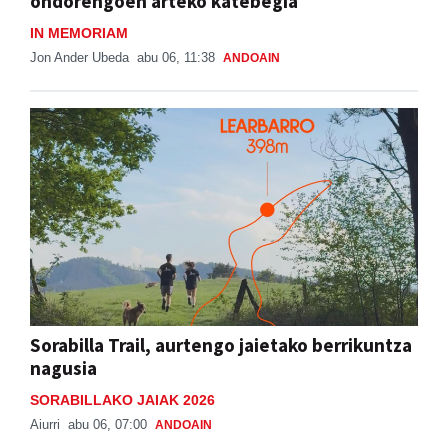
ondorengoen arteko katebegia
IN MEMORIAM
Jon Ander Ubeda
abu 06, 11:38
ANDOAIN
Sorabilla Trail, aurtengo jaietako berrikuntza
nagusia
SORABILLAKO JAIAK 2026
Aiurri
abu 06, 07:00
ANDOAIN