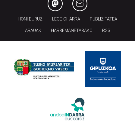
HONI BURUZ
LEGE OHARRA
PUBLIZITATEA
ARAUAK
HARREMANETARAKO
RSS