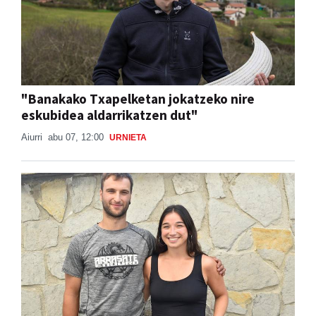
"Banakako Txapelketan jokatzeko nire
eskubidea aldarrikatzen dut"
Aiurri
abu 07, 12:00
URNIETA