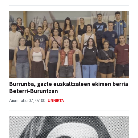
Burrunba, gazte euskaltzaleen ekimen berria
Beterri-Buruntzan
Aiurri
abu 07, 07:00
URNIETA