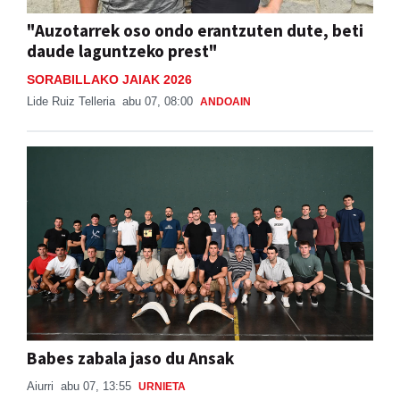
"Auzotarrek oso ondo erantzuten dute, beti
daude laguntzeko prest"
SORABILLAKO JAIAK 2026
Lide Ruiz Telleria
abu 07, 08:00
ANDOAIN
Babes zabala jaso du Ansak
Aiurri
abu 07, 13:55
URNIETA