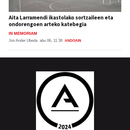
Aita Larramendi ikastolako sortzaileen eta
ondorengoen arteko katebegia
IN MEMORIAM
Jon Ander Ubeda
abu 06, 11:38
ANDOAIN