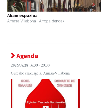
Previous
Next
Eizmendi ile-apaindegia
Amasa-Villabona
- Ile-apaindegiak
Agenda
2026/08/28
16:30 - 20:30
Gureako erakusgela, Amasa-Villabona