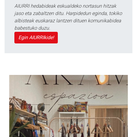
AIURRI hedabideak eskualdeko nortasun hitzak
jaso eta zabaltzen ditu. Harpidedun eginda, tokiko
albisteak euskaraz lantzen dituen komunikabidea
babestuko duzu.
Egin AIURRIkide!