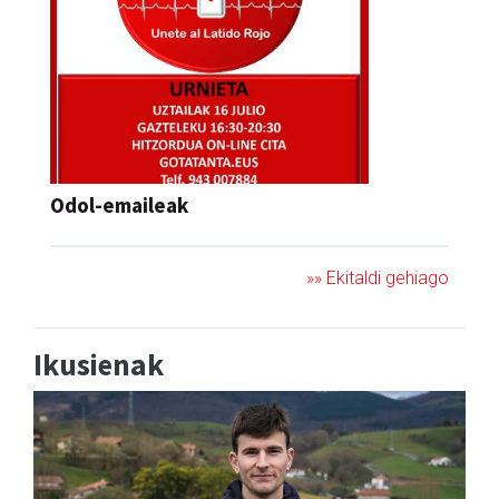
Odol-emaileak
»» Ekitaldi gehiago
Ikusienak