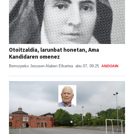
Otoitzaldia, larunbat honetan, Ama
Kandidaren omenez
Berrozpeko Jesusen Alaben Elkartea
abu 07, 09:25
ANDOAIN