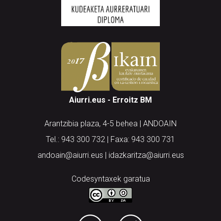
Aiurri.eus - Erroitz BM
Arantzibia plaza, 4-5 behea | ANDOAIN
Tel.: 943 300 732 | Faxa: 943 300 731
andoain@aiurri.eus | idazkaritza@aiurri.eus
Codesyntaxek garatua