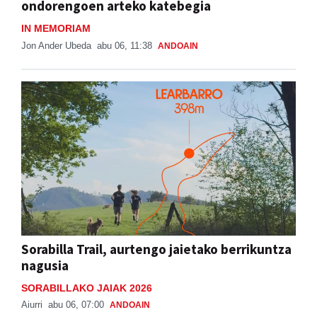
ondorengoen arteko katebegia
IN MEMORIAM
Jon Ander Ubeda
abu 06, 11:38
ANDOAIN
Sorabilla Trail, aurtengo jaietako berrikuntza
nagusia
SORABILLAKO JAIAK 2026
Aiurri
abu 06, 07:00
ANDOAIN