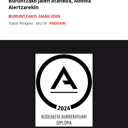
Buruntzako jaien atarikoa, Ainhoa
Aiertzarekin
BURUNTZAKO JAIAK 2026
Xabat Minguez
abu 04
ANDOAIN