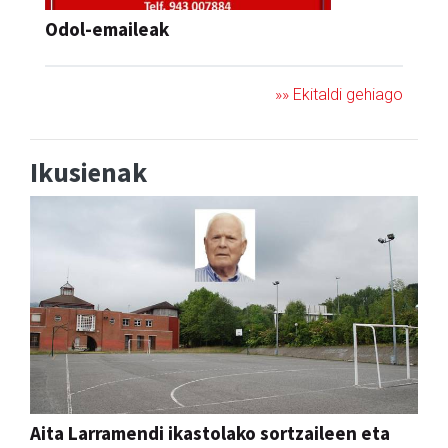
Odol-emaileak
»» Ekitaldi gehiago
Ikusienak
Aita Larramendi ikastolako sortzaileen eta