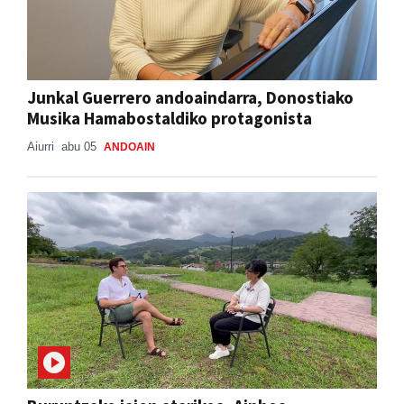
Junkal Guerrero andoaindarra, Donostiako
Musika Hamabostaldiko protagonista
Aiurri
abu 05
ANDOAIN