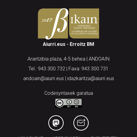
Aiurri.eus - Erroitz BM
Arantzibia plaza, 4-5 behea | ANDOAIN
Tel.: 943 300 732 | Faxa: 943 300 731
andoain@aiurri.eus | idazkaritza@aiurri.eus
Codesyntaxek garatua