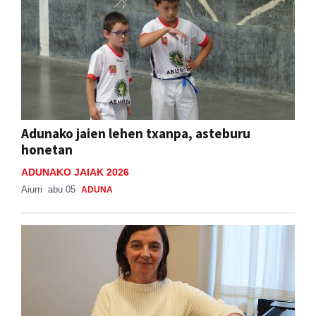
Adunako jaien lehen txanpa, asteburu
honetan
ADUNAKO JAIAK 2026
Aiurri
abu 05
ADUNA