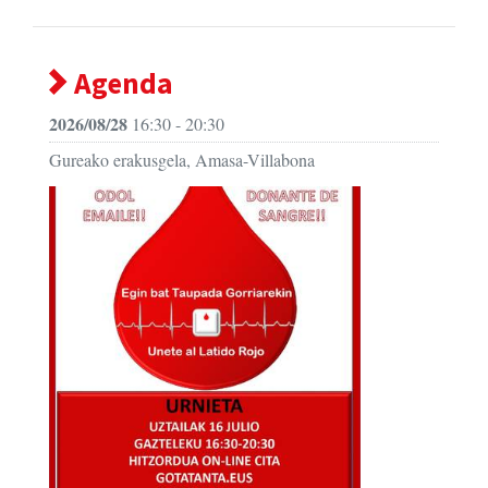
Agenda
2026/08/28
16:30 - 20:30
Gureako erakusgela, Amasa-Villabona