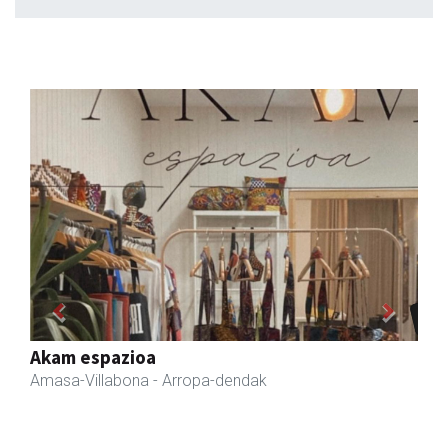
Previous
Next
Eizmendi anaiak
Amasa-Villabona
- Armategia