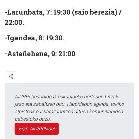
-Larunbata, 7: 19:30 (saio berezia) /
22:00.
-Igandea, 8: 19:30.
-Asteñehena, 9: 21:00
AIURRI hedabideak eskualdeko nortasun hitzak
jaso eta zabaltzen ditu. Harpidedun eginda, tokiko
albisteak euskaraz lantzen dituen komunikabidea
babestuko duzu.
Egin AIURRIkide!