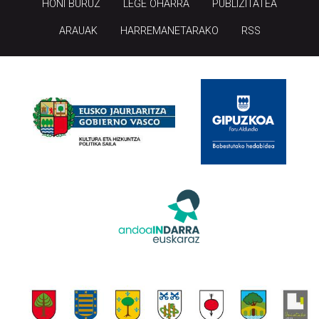
HONI BURUZ
LEGE OHARRA
PUBLIZITATEA
ARAUAK
HARREMANETARAKO
RSS