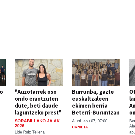
so
"Auzotarrek oso
Burrunba, gazte
Ot
ondo erantzuten
euskaltzaleen
la
dute, beti daude
ekimen berria
A
laguntzeko prest"
Beterri-Buruntzan
o
SORABILLAKO JAIAK
Aiurri
abu 07, 07:00
Be
2026
Ala
URNIETA
Lide Ruiz Telleria
abu