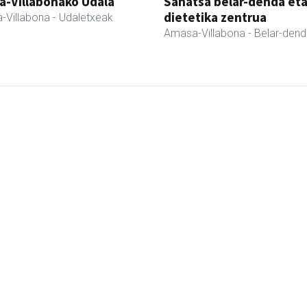
a-Villabonako Udala
Sahatsa belar-denda et
dietetika zentrua
-Villabona
- Udaletxeak
Amasa-Villabona
- Belar-den