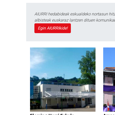
AIURRI hedabideak eskualdeko nortasun hitza
albisteak euskaraz lantzen dituen komunika
Egin AIURRIkide!