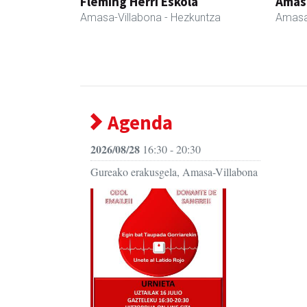
Fleming Herri Eskola
Amas
Amasa-Villabona
- Hezkuntza
Amasa
Agenda
2026/08/28
16:30 - 20:30
Gureako erakusgela, Amasa-Villabona