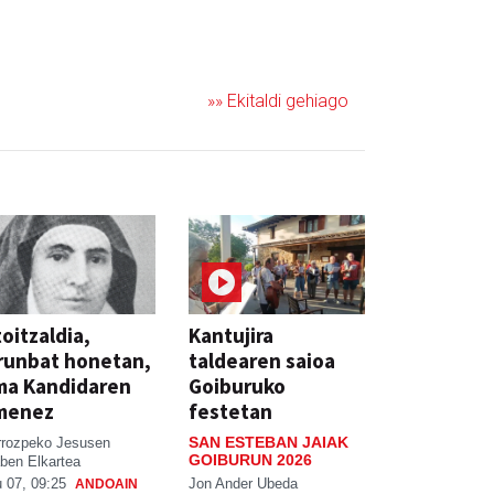
»» Ekitaldi gehiago
oitzaldia,
Kantujira
runbat honetan,
taldearen saioa
ma Kandidaren
Goiburuko
menez
festetan
SAN ESTEBAN JAIAK
rrozpeko Jesusen
GOIBURUN 2026
ben Elkartea
Jon Ander Ubeda
 07, 09:25
ANDOAIN