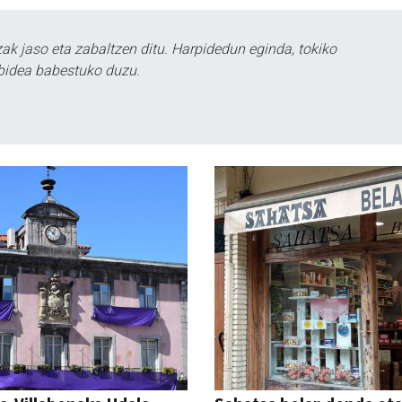
k jaso eta zabaltzen ditu. Harpidedun eginda, tokiko
bidea babestuko duzu.