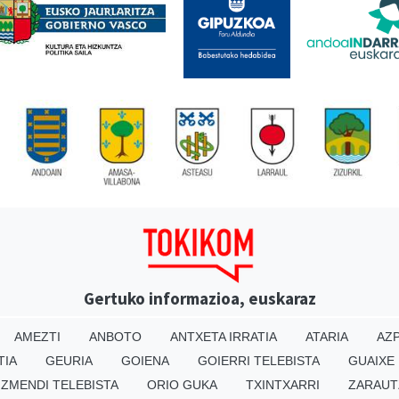
Gertuko informazioa, euskaraz
AMEZTI
ANBOTO
ANTXETA IRRATIA
ATARIA
AZP
TIA
GEURIA
GOIENA
GOIERRI TELEBISTA
GUAIXE
IZMENDI TELEBISTA
ORIO GUKA
TXINTXARRI
ZARAUT