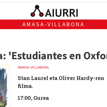
AMASA-VILLABONA
a: 'Estudiantes en Oxfo
AMASA-VILLABONA
Stan Laurel eta Oliver Hardy-ren
filma.
17:00, Gurea