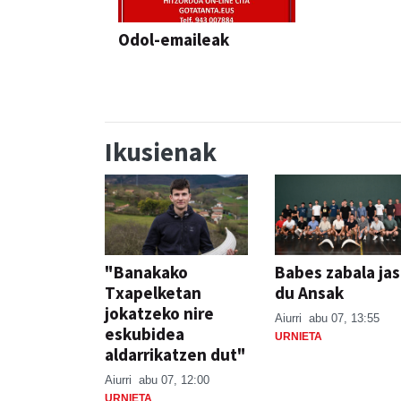
Odol-emaileak
Ikusienak
"Banakako
Babes zabala ja
Txapelketan
du Ansak
jokatzeko nire
Aiurri
abu 07, 13:55
eskubidea
URNIETA
aldarrikatzen dut"
Aiurri
abu 07, 12:00
URNIETA