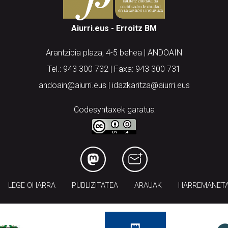
Aiurri.eus - Erroitz BM
Arantzibia plaza, 4-5 behea | ANDOAIN
Tel.: 943 300 732 | Faxa: 943 300 731
andoain@aiurri.eus | idazkaritza@aiurri.eus
Codesyntaxek garatua
LEGE OHARRA
PUBLIZITATEA
ARAUAK
HARREMANET