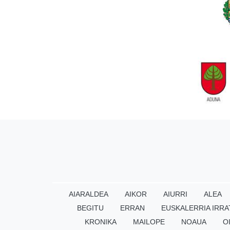
AIARALDEA
AIKOR
AIURRI
ALEA
BEGITU
ERRAN
EUSKALERRIA IRRA
KRONIKA
MAILOPE
NOAUA
O