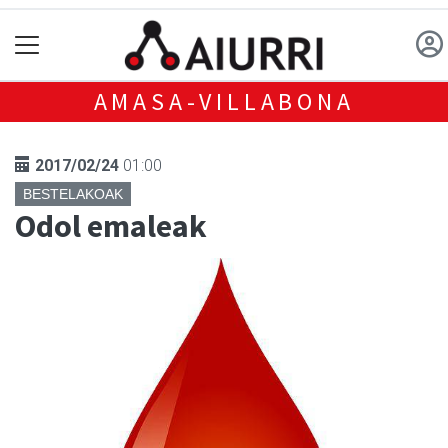
AMASA-VILLABONA
2017/02/24
01:00
BESTELAKOAK
Odol emaleak