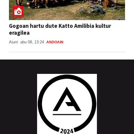
Gogoan hartu dute Katto Amilibia kultur
eragilea
Aiurri
abu 08, 13:24
ANDOAIN