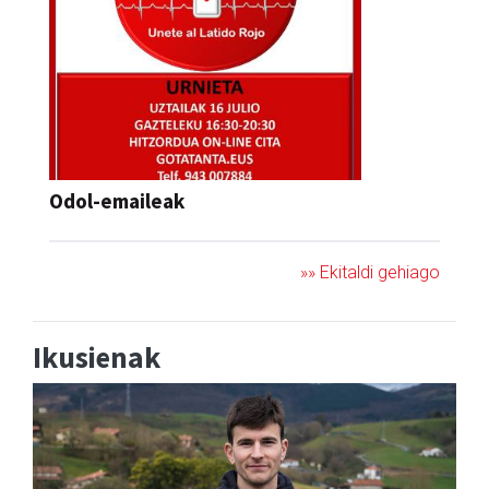
Odol-emaileak
»» Ekitaldi gehiago
Ikusienak