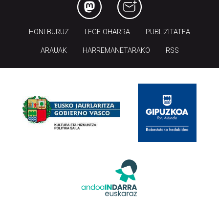
HONI BURUZ
LEGE OHARRA
PUBLIZITATEA
ARAUAK
HARREMANETARAKO
RSS