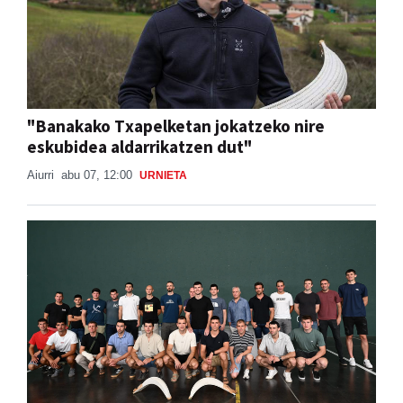
"Banakako Txapelketan jokatzeko nire
eskubidea aldarrikatzen dut"
Aiurri
abu 07, 12:00
URNIETA