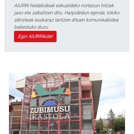
AIURRI hedabideak eskualdeko nortasun hitzak
jaso eta zabaltzen ditu. Harpidedun eginda, tokiko
albisteak euskaraz lantzen dituen komunikabidea
babestuko duzu.
Egin AIURRIkide!