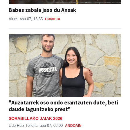
Babes zabala jaso du Ansak
Aiurri
abu 07, 13:55
URNIETA
"Auzotarrek oso ondo erantzuten dute, beti
daude laguntzeko prest"
SORABILLAKO JAIAK 2026
Lide Ruiz Telleria
abu 07, 08:00
ANDOAIN