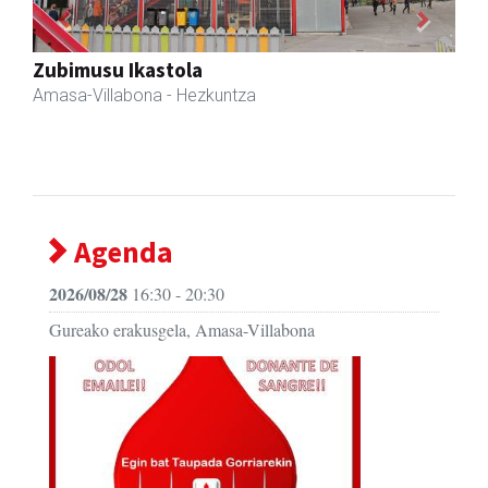
Previous
Next
Zubimusu Ikastola
Amasa-Villabona
- Hezkuntza
Agenda
2026/08/28
16:30 - 20:30
Gureako erakusgela, Amasa-Villabona