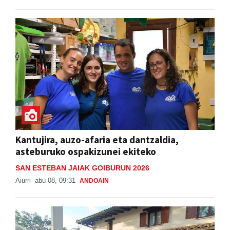
Kantujira, auzo-afaria eta dantzaldia,
asteburuko ospakizunei ekiteko
SAN ESTEBAN JAIAK GOIBURUN 2026
Aiurri
abu 08, 09:31
ANDOAIN