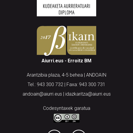
Aiurri.eus - Erroitz BM
Arantzibia plaza, 4-5 behea | ANDOAIN
Tel.: 943 300 732 | Faxa: 943 300 731
andoain@aiurri.eus | idazkaritza@aiurri.eus
Codesyntaxek garatua