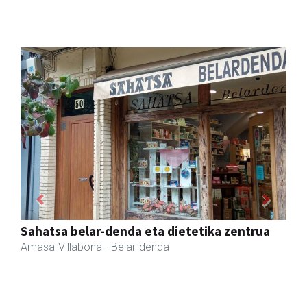
Previous
Next
Fleming Herri Eskola
Amasa-Villabona
- Hezkuntza