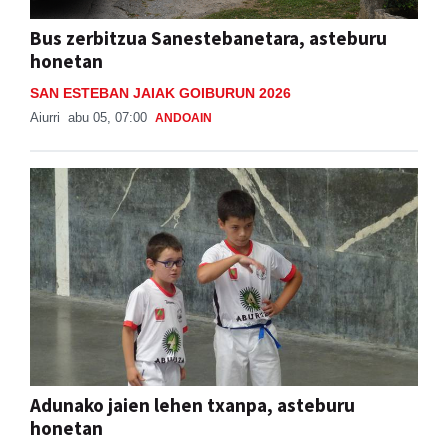
Bus zerbitzua Sanestebanetara, asteburu
honetan
SAN ESTEBAN JAIAK GOIBURUN 2026
Aiurri
abu 05, 07:00
ANDOAIN
Adunako jaien lehen txanpa, asteburu
honetan