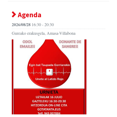
Agenda
2026/08/28
16:30 - 20:30
Gureako erakusgela, Amasa-Villabona