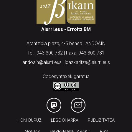
Aiurri.eus - Erroitz BM
Arantzibia plaza, 4-5 behea | ANDOAIN
Tel.: 943 300 732 | Faxa: 943 300 731
andoain@aiurri.eus | idazkaritza@aiurri.eus
Codesyntaxek garatua
HONI BURUZ
LEGE OHARRA
PUBLIZITATEA
ARAUAK
HARREMANETARAKO
RSS