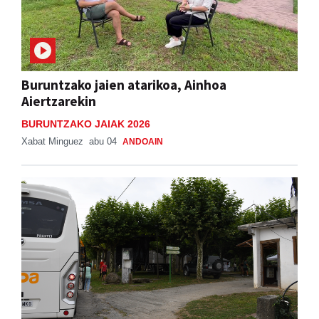
Buruntzako jaien atarikoa, Ainhoa
Aiertzarekin
BURUNTZAKO JAIAK 2026
Xabat Minguez
abu 04
ANDOAIN