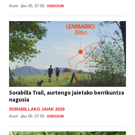
Aiurri
abu 05, 07:00
ANDOAIN
Sorabilla Trail, aurtengo jaietako berrikuntza
nagusia
SORABILLAKO JAIAK 2026
Aiurri
abu 06, 07:00
ANDOAIN