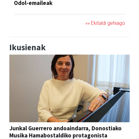
Odol-emaileak
»» Ekitaldi gehiago
Ikusienak
Junkal Guerrero andoaindarra, Donostiako
Musika Hamabostaldiko protagonista