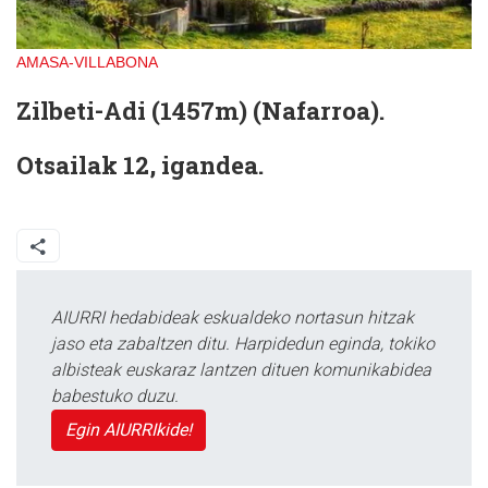
AMASA-VILLABONA
Zilbeti-Adi (1457m) (Nafarroa).
Otsailak 12, igandea.
AIURRI hedabideak eskualdeko nortasun hitzak
jaso eta zabaltzen ditu. Harpidedun eginda, tokiko
albisteak euskaraz lantzen dituen komunikabidea
babestuko duzu.
Egin AIURRIkide!