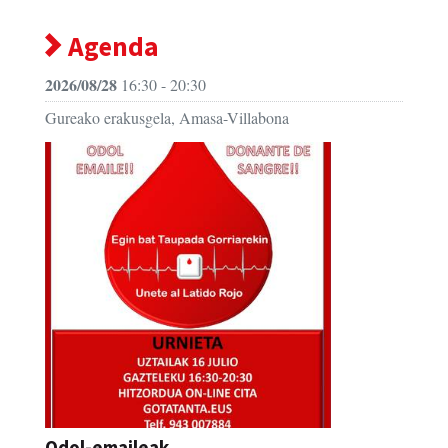
Agenda
2026/08/28
16:30 - 20:30
Gureako erakusgela, Amasa-Villabona
Odol-emaileak