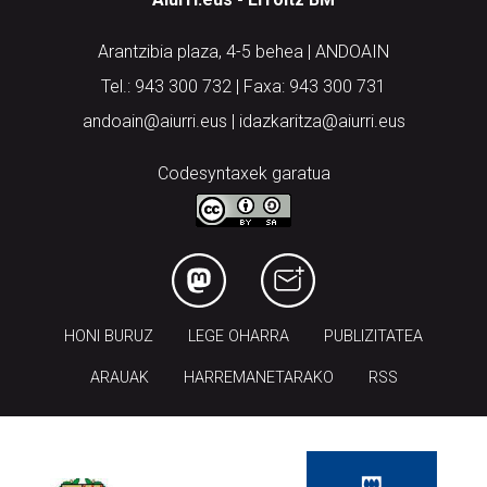
Arantzibia plaza, 4-5 behea | ANDOAIN
Tel.: 943 300 732 | Faxa: 943 300 731
andoain@aiurri.eus | idazkaritza@aiurri.eus
Codesyntaxek garatua
HONI BURUZ
LEGE OHARRA
PUBLIZITATEA
ARAUAK
HARREMANETARAKO
RSS