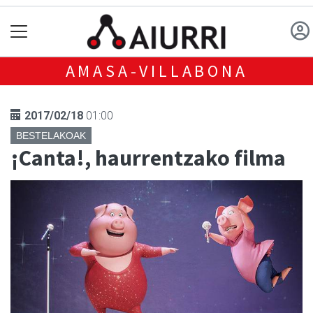
AMASA-VILLABONA
2017/02/18
01:00
BESTELAKOAK
¡Canta!, haurrentzako filma