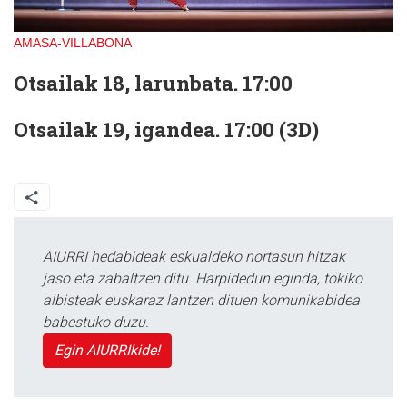
AMASA-VILLABONA
Otsailak 18, larunbata. 17:00
Otsailak 19, igandea. 17:00 (3D)
AIURRI hedabideak eskualdeko nortasun hitzak
jaso eta zabaltzen ditu. Harpidedun eginda, tokiko
albisteak euskaraz lantzen dituen komunikabidea
babestuko duzu.
Egin AIURRIkide!