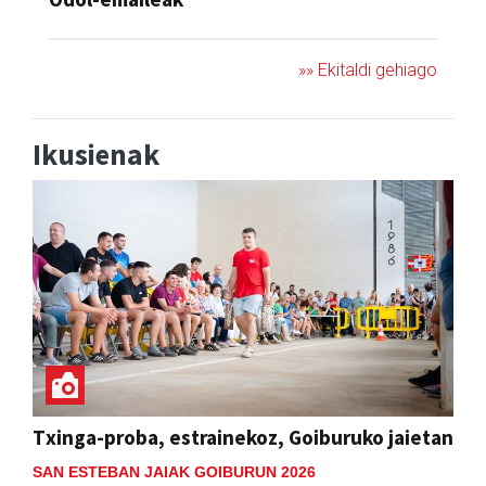
»» Ekitaldi gehiago
Ikusienak
Txinga-proba, estrainekoz, Goiburuko jaietan
SAN ESTEBAN JAIAK GOIBURUN 2026