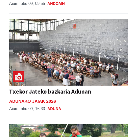
Aiurri
abu 09, 09:55
ANDOAIN
Txekor Jateko bazkaria Adunan
ADUNAKO JAIAK 2026
Aiurri
abu 09, 16:33
ADUNA