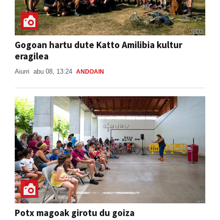
Gogoan hartu dute Katto Amilibia kultur
eragilea
Aiurri
abu 08, 13:24
ANDOAIN
Potx magoak girotu du goiza