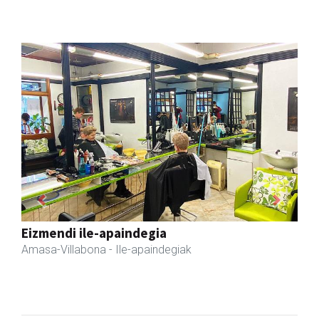
Previous
Next
Eizmendi anaiak
Amasa-Villabona
- Armategia