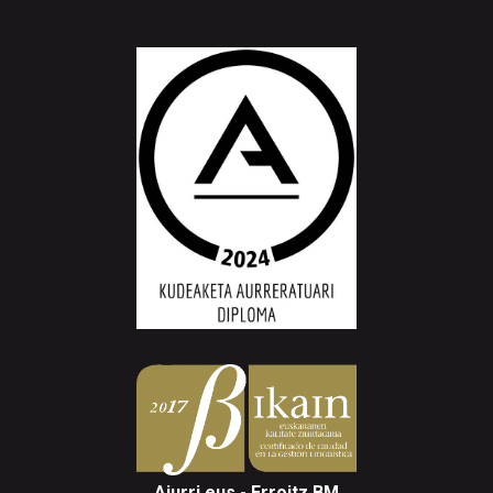
Aiurri.eus - Erroitz BM