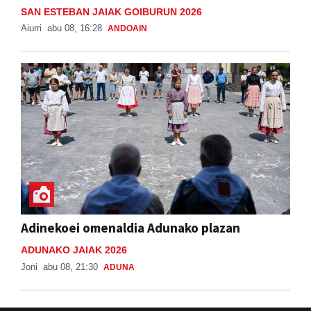
SAN ESTEBAN JAIAK GOIBURUN 2026
Aiurri
abu 08, 16:28
ANDOAIN
Adinekoei omenaldia Adunako plazan
ADUNAKO JAIAK 2026
Joni
abu 08, 21:30
ADUNA