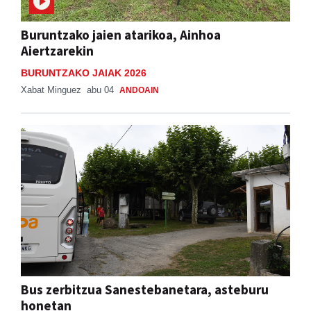
Buruntzako jaien atarikoa, Ainhoa
Aiertzarekin
BURUNTZAKO JAIAK 2026
Xabat Minguez
abu 04
ANDOAIN
Bus zerbitzua Sanestebanetara, asteburu
honetan