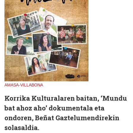
AMASA-VILLABONA
Korrika Kulturalaren baitan, ‘Mundu
bat ahoz aho’ dokumentala eta
ondoren, Beñat Gaztelumendirekin
solasaldia.