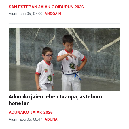
SAN ESTEBAN JAIAK GOIBURUN 2026
Aiurri
abu 05, 07:00
ANDOAIN
Adunako jaien lehen txanpa, asteburu
honetan
ADUNAKO JAIAK 2026
Aiurri
abu 05, 08:47
ADUNA