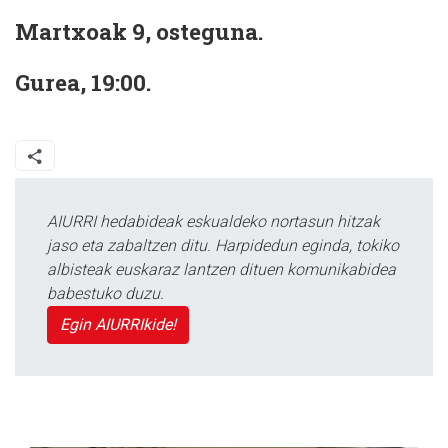
Martxoak 9, osteguna.
Gurea, 19:00.
AIURRI hedabideak eskualdeko nortasun hitzak
jaso eta zabaltzen ditu. Harpidedun eginda, tokiko
albisteak euskaraz lantzen dituen komunikabidea
babestuko duzu.
Egin AIURRIkide!