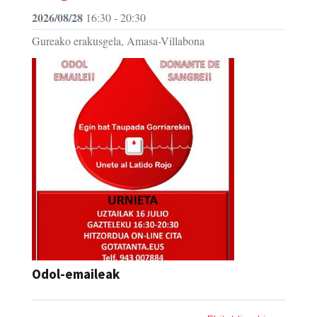
2026/08/28
16:30 - 20:30
Gureako erakusgela, Amasa-Villabona
Odol-emaileak