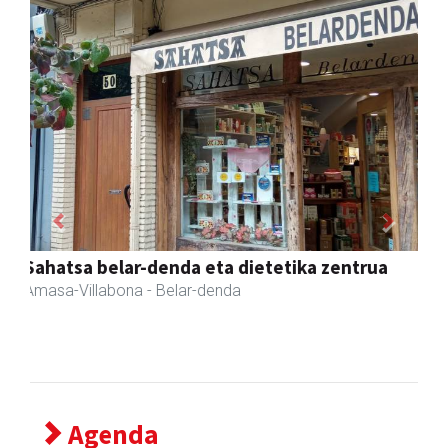
Previous
Next
Erniobea BHI
Amasa-Villabona
- Hezkuntza
Agenda