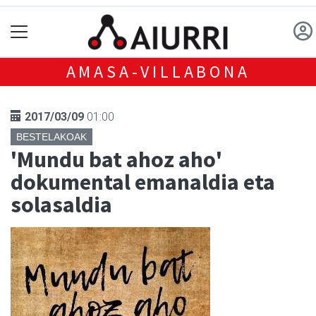
AMASA-VILLABONA
2017/03/09
01:00
BESTELAKOAK
'Mundu bat ahoz aho'
dokumental emanaldia eta
solasaldia