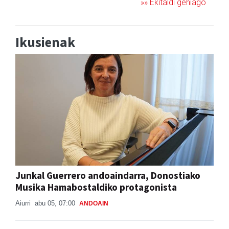
»» Ekitaldi gehiago
Ikusienak
Junkal Guerrero andoaindarra, Donostiako
Musika Hamabostaldiko protagonista
Aiurri
abu 05, 07:00
ANDOAIN