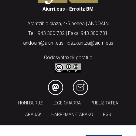
Aiurri.eus - Erroitz BM
Arantzibia plaza, 4-5 behea | ANDOAIN
Tel.: 943 300 732 | Faxa: 943 300 731
andoain@aiurri.eus | idazkaritza@aiurri.eus
Codesyntaxek garatua
HONI BURUZ
LEGE OHARRA
PUBLIZITATEA
ARAUAK
HARREMANETARAKO
RSS