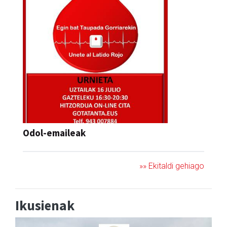
Odol-emaileak
»» Ekitaldi gehiago
Ikusienak