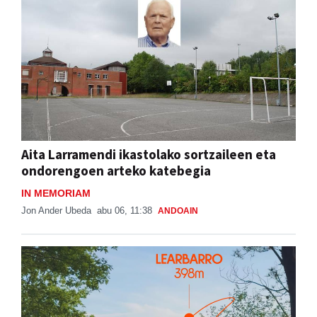
Aita Larramendi ikastolako sortzaileen eta
ondorengoen arteko katebegia
IN MEMORIAM
Jon Ander Ubeda
abu 06, 11:38
ANDOAIN