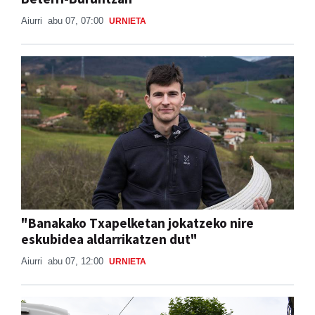
Aiurri
abu 07, 07:00
URNIETA
"Banakako Txapelketan jokatzeko nire
eskubidea aldarrikatzen dut"
Aiurri
abu 07, 12:00
URNIETA