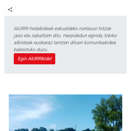
AIURRI hedabideak eskualdeko nortasun hitzak
jaso eta zabaltzen ditu. Harpidedun eginda, tokiko
albisteak euskaraz lantzen dituen komunikabidea
babestuko duzu.
Egin AIURRIkide!