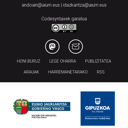
andoain@aiurri.eus | idazkaritza@aiurri.eus
Codesyntaxek garatua
HONI BURUZ
LEGE OHARRA
PUBLIZITATEA
ARAUAK
HARREMANETARAKO
RSS