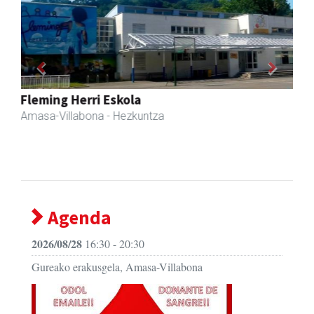
Previous
Next
Sahatsa belar-denda eta dietetika zentrua
Amasa-Villabona
- Belar-denda
Agenda
2026/08/28
16:30 - 20:30
Gureako erakusgela, Amasa-Villabona