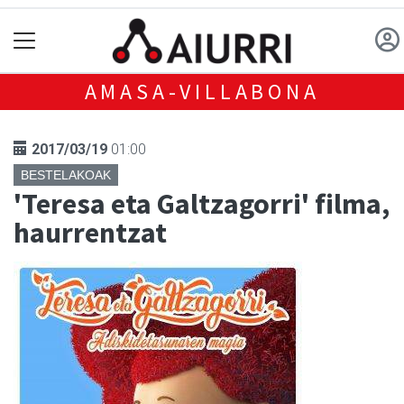
AMASA-VILLABONA
2017/03/19
01:00
BESTELAKOAK
'Teresa eta Galtzagorri' filma,
haurrentzat