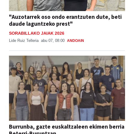
"Auzotarrek oso ondo erantzuten dute, beti
daude laguntzeko prest"
SORABILLAKO JAIAK 2026
Lide Ruiz Telleria
abu 07, 08:00
ANDOAIN
Burrunba, gazte euskaltzaleen ekimen berria
Beterri-Buruntzan