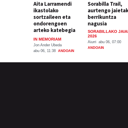
Aita Larramendi
Sorabilla Trail,
ikastolako
aurtengo jaieta
sortzaileen eta
berrikuntza
ondorengoen
nagusia
arteko katebegia
SORABILLAKO JAIA
2026
IN MEMORIAM
Aiurri
abu 06, 07:00
Jon Ander Ubeda
ANDOAIN
abu 06, 11:38
ANDOAIN