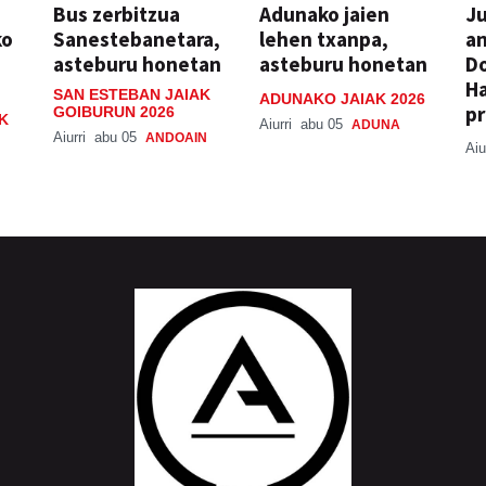
Bus zerbitzua
Adunako jaien
Ju
ko
Sanestebanetara,
lehen txanpa,
an
asteburu honetan
asteburu honetan
Do
H
SAN ESTEBAN JAIAK
ADUNAKO JAIAK 2026
pr
GOIBURUN 2026
K
Aiurri
abu 05
ADUNA
Aiurri
abu 05
ANDOAIN
Aiu