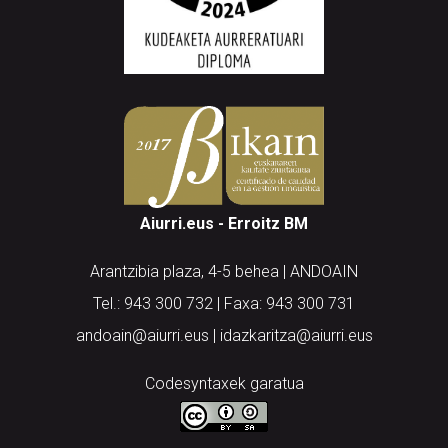
Aiurri.eus - Erroitz BM
Arantzibia plaza, 4-5 behea | ANDOAIN
Tel.: 943 300 732 | Faxa: 943 300 731
andoain@aiurri.eus | idazkaritza@aiurri.eus
Codesyntaxek garatua