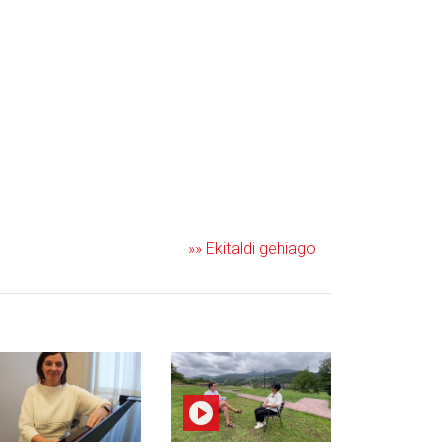
»» Ekitaldi gehiago