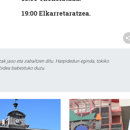
19:00 Elkarretaratzea.
k jaso eta zabaltzen ditu. Harpidedun eginda, tokiko
bidea babestuko duzu.