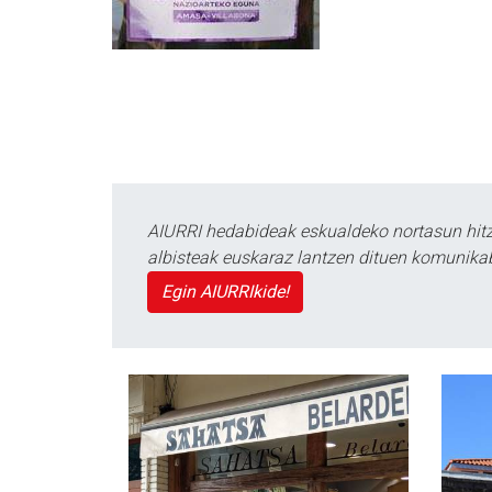
AIURRI hedabideak eskualdeko nortasun hitza
albisteak euskaraz lantzen dituen komunika
Egin AIURRIkide!