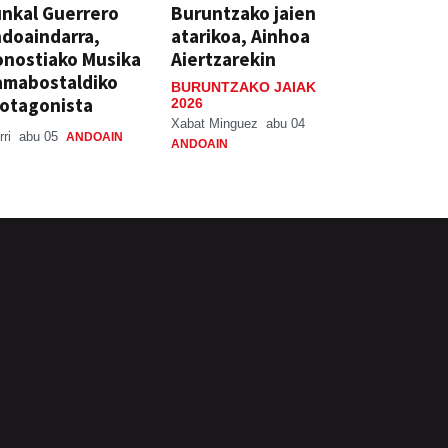
nkal Guerrero
Buruntzako jaien
doaindarra,
atarikoa, Ainhoa
nostiako Musika
Aiertzarekin
amabostaldiko
BURUNTZAKO JAIAK
otagonista
2026
Xabat Minguez
abu 04
rri
abu 05
ANDOAIN
ANDOAIN