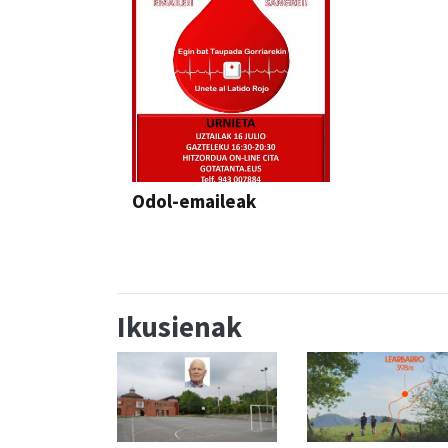
Odol-emaileak
Ikusienak