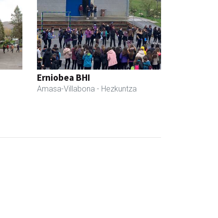
Erniobea BHI
Amasa-Villabona
- Hezkuntza