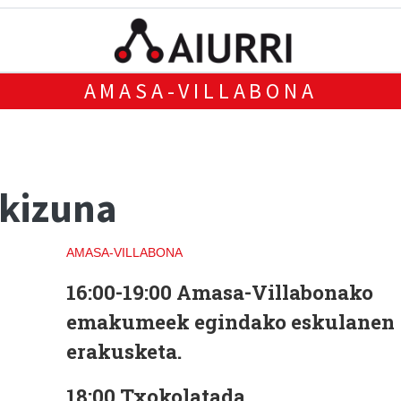
AMASA-VILLABONA
akizuna
AMASA-VILLABONA
16:00-19:00 Amasa-Villabonako
emakumeek egindako eskulanen
erakusketa.
18:00 Txokolatada.