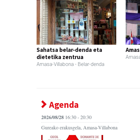
Sahatsa belar-denda eta
Amas
dietetika zentrua
Amasa
Amasa-Villabona
- Belar-denda
Agenda
2026/08/28
16:30 - 20:30
Gureako erakusgela, Amasa-Villabona