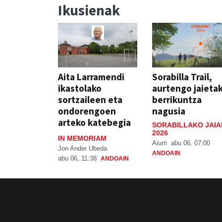
Ikusienak
Aita Larramendi
Sorabilla Trail,
ikastolako
aurtengo jaieta
sortzaileen eta
berrikuntza
ondorengoen
nagusia
arteko katebegia
SORABILLAKO JAIA
2026
IN MEMORIAM
Aiurri
abu 06, 07:00
Jon Ander Ubeda
ANDOAIN
abu 06, 11:38
ANDOAIN