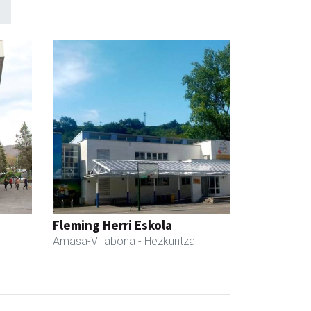
Fleming Herri Eskola
Amasa-Villabona
- Hezkuntza