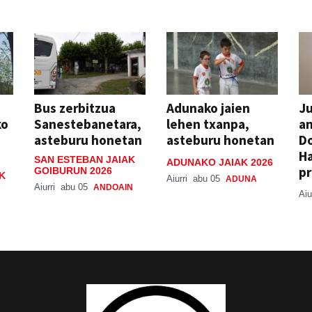
Bus zerbitzua
Adunako jaien
Ju
ko
Sanestebanetara,
lehen txanpa,
an
asteburu honetan
asteburu honetan
Do
H
SAN ESTEBAN JAIAK
ADUNAKO JAIAK 2026
pr
GOIBURUN 2026
K
Aiurri
abu 05
ADUNA
Aiurri
abu 05
ANDOAIN
Aiu