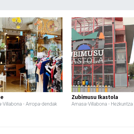
ne
Zubimusu Ikastola
-Villabona
- Arropa-dendak
Amasa-Villabona
- Hezkuntza