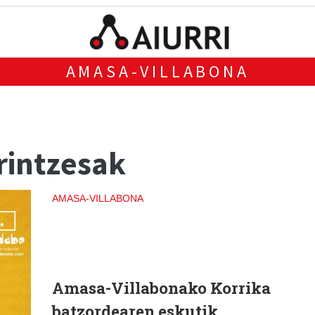
AMASA-VILLABONA
rintzesak
AMASA-VILLABONA
Amasa-Villabonako Korrika
batzordearen eskutik,