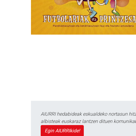
AIURRI hedabideak eskualdeko nortasun hitza
albisteak euskaraz lantzen dituen komunika
Egin AIURRIkide!