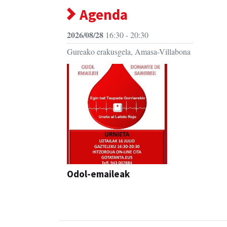
Agenda
2026/08/28
16:30 - 20:30
Gureako erakusgela, Amasa-Villabona
Odol-emaileak