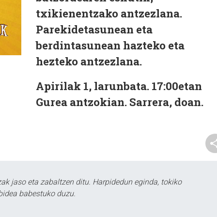
txikienentzako antzezlana.
Parekidetasunean eta
berdintasunean hazteko eta
hezteko antzezlana.
Apirilak 1, larunbata. 17:00etan
Gurea antzokian. Sarrera, doan.
k jaso eta zabaltzen ditu. Harpidedun eginda, tokiko
bidea babestuko duzu.