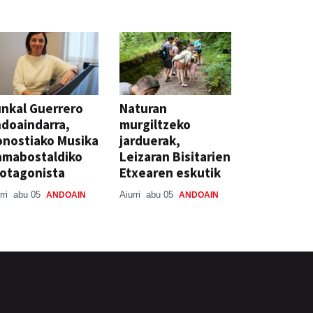
nkal Guerrero
Naturan
doaindarra,
murgiltzeko
nostiako Musika
jarduerak,
amabostaldiko
Leizaran Bisitarien
otagonista
Etxearen eskutik
rri
abu 05
Aiurri
abu 05
ANDOAIN
ANDOAIN