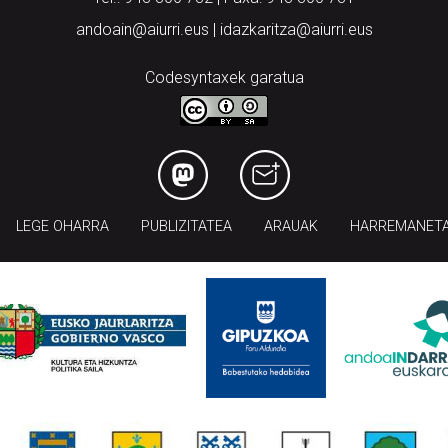
andoain@aiurri.eus | idazkaritza@aiurri.eus
Codesyntaxek garatua
LEGE OHARRA
PUBLIZITATEA
ARAUAK
HARREMANET