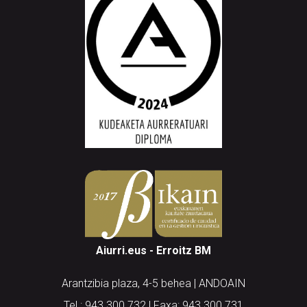
Aiurri.eus - Erroitz BM
Arantzibia plaza, 4-5 behea | ANDOAIN
Tel.: 943 300 732 | Faxa: 943 300 731