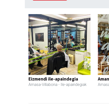
Eizmendi ile-apaindegia
Ama
Amasa-Villabona
- Ile-apaindegiak
Amasa