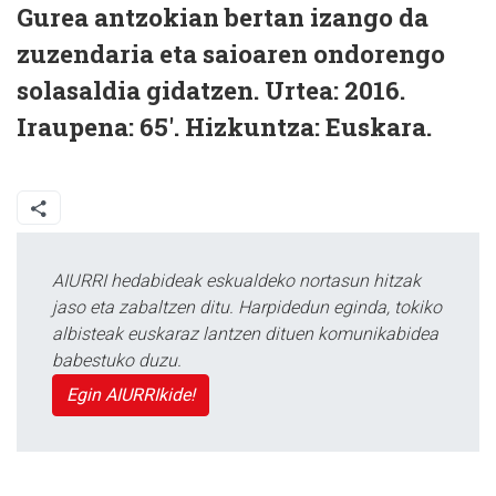
Gurea antzokian bertan izango da
zuzendaria eta saioaren ondorengo
solasaldia gidatzen. Urtea: 2016.
Iraupena: 65'. Hizkuntza: Euskara.
AIURRI hedabideak eskualdeko nortasun hitzak
jaso eta zabaltzen ditu. Harpidedun eginda, tokiko
albisteak euskaraz lantzen dituen komunikabidea
babestuko duzu.
Egin AIURRIkide!