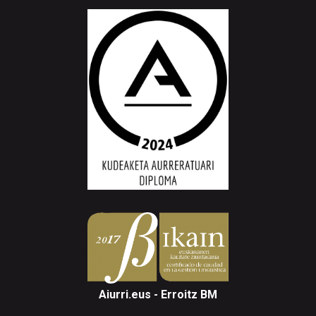
Aiurri.eus - Erroitz BM