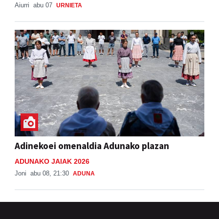
Aiurri
abu 07
URNIETA
Adinekoei omenaldia Adunako plazan
ADUNAKO JAIAK 2026
Joni
abu 08, 21:30
ADUNA