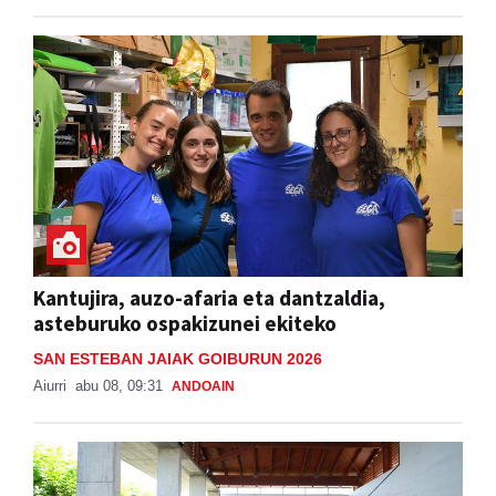
Kantujira, auzo-afaria eta dantzaldia,
asteburuko ospakizunei ekiteko
SAN ESTEBAN JAIAK GOIBURUN 2026
Aiurri
abu 08, 09:31
ANDOAIN