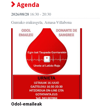
Agenda
2026/08/28
16:30 - 20:30
Gureako erakusgela, Amasa-Villabona
Odol-emaileak