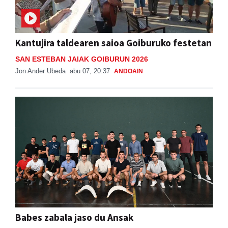
Kantujira taldearen saioa Goiburuko festetan
SAN ESTEBAN JAIAK GOIBURUN 2026
Jon Ander Ubeda
abu 07, 20:37
ANDOAIN
Babes zabala jaso du Ansak