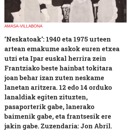
AMASA-VILLABONA
‘Neskatoak’
: 1940 eta 1975 urteen
artean emakume askok euren etxea
utzi eta Ipar euskal herrira zein
Frantziako beste hainbat tokitara
joan behar izan zuten neskame
lanetan aritzera. 12 edo 14 orduko
lanaldiak egiten zituzten,
pasaporterik gabe, lanerako
baimenik gabe, eta frantsesik ere
jakin gabe. Zuzendaria: Jon Abril.