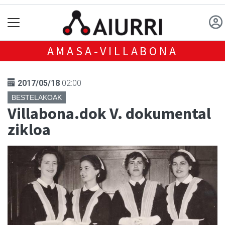
AMASA-VILLABONA
2017/05/18
02:00
BESTELAKOAK
Villabona.dok V. dokumental
zikloa