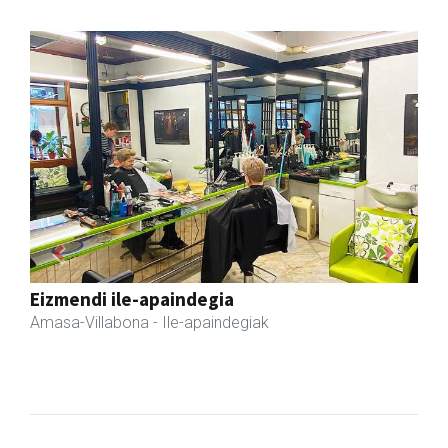
Previous
Next
Fleming Herri Eskola
Amasa-Villabona
- Hezkuntza