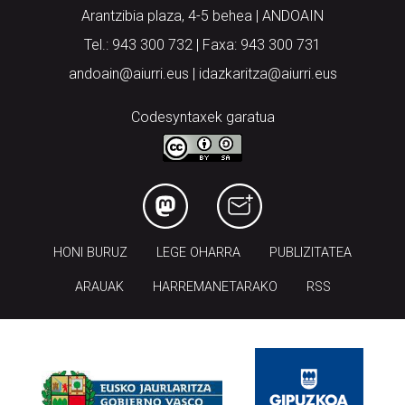
Arantzibia plaza, 4-5 behea | ANDOAIN
Tel.: 943 300 732 | Faxa: 943 300 731
andoain@aiurri.eus | idazkaritza@aiurri.eus
Codesyntaxek garatua
HONI BURUZ
LEGE OHARRA
PUBLIZITATEA
ARAUAK
HARREMANETARAKO
RSS