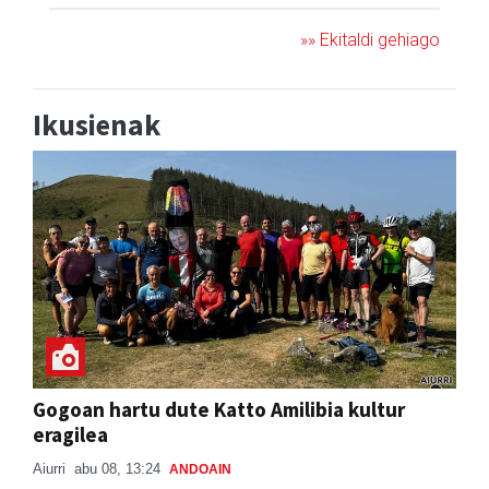
»» Ekitaldi gehiago
Ikusienak
Gogoan hartu dute Katto Amilibia kultur
eragilea
Aiurri
abu 08, 13:24
ANDOAIN