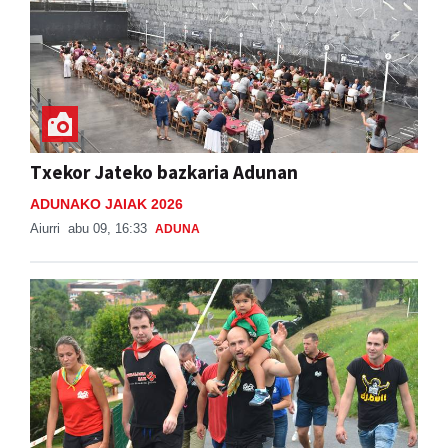
Txekor Jateko bazkaria Adunan
ADUNAKO JAIAK 2026
Aiurri
abu 09, 16:33
ADUNA