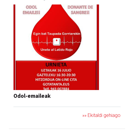
Odol-emaileak
»» Ekitaldi gehiago