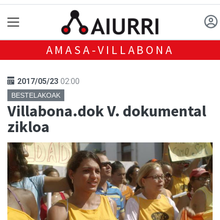
AMASA-VILLABONA
2017/05/23
02:00
BESTELAKOAK
Villabona.dok V. dokumental
zikloa