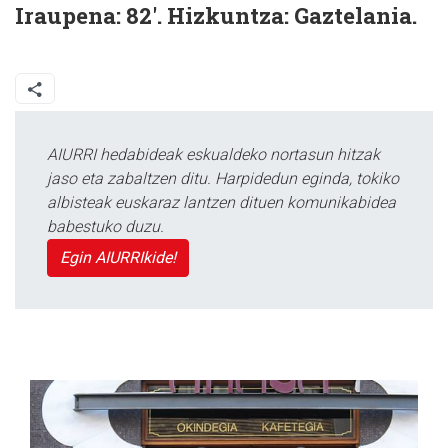
Iraupena: 82'. Hizkuntza: Gaztelania.
AIURRI hedabideak eskualdeko nortasun hitzak
jaso eta zabaltzen ditu. Harpidedun eginda, tokiko
albisteak euskaraz lantzen dituen komunikabidea
babestuko duzu.
Egin AIURRIkide!