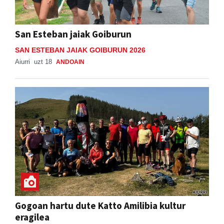
San Esteban jaiak Goiburun
SAN ESTEBAN JAIAK GOIBURUN 2026
Aiurri
uzt 18
ANDOAIN
Gogoan hartu dute Katto Amilibia kultur
eragilea