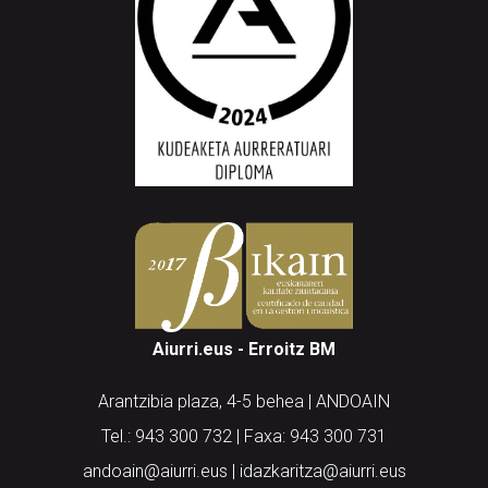
Aiurri.eus - Erroitz BM
Arantzibia plaza, 4-5 behea | ANDOAIN
Tel.: 943 300 732 | Faxa: 943 300 731
andoain@aiurri.eus | idazkaritza@aiurri.eus