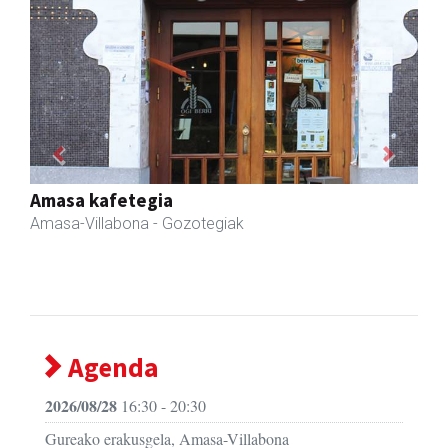
Previous
Next
Erniobea BHI
Amasa-Villabona
- Hezkuntza
Agenda
2026/08/28
16:30 - 20:30
Gureako erakusgela, Amasa-Villabona