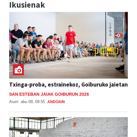
Ikusienak
Txinga-proba, estrainekoz, Goiburuko jaietan
SAN ESTEBAN JAIAK GOIBURUN 2026
Aiurri
abu 09, 09:55
ANDOAIN