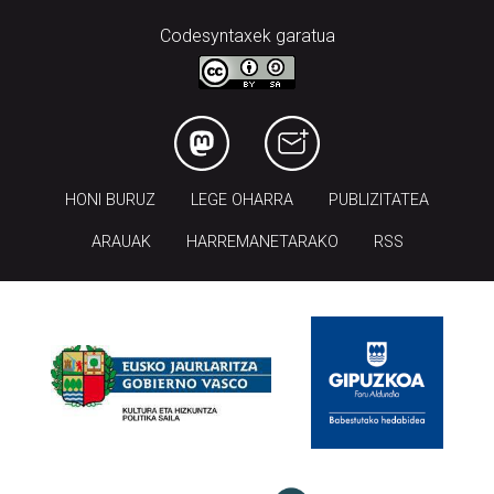
Codesyntaxek garatua
HONI BURUZ
LEGE OHARRA
PUBLIZITATEA
ARAUAK
HARREMANETARAKO
RSS