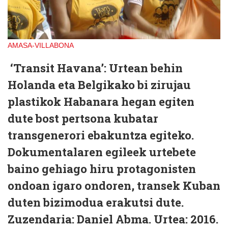
AMASA-VILLABONA
‘Transit Havana’
: Urtean behin
Holanda eta Belgikako bi zirujau
plastikok Habanara hegan egiten
dute bost pertsona kubatar
transgenerori ebakuntza egiteko.
Dokumentalaren egileek urtebete
baino gehiago hiru protagonisten
ondoan igaro ondoren, transek Kuban
duten bizimodua erakutsi dute.
Zuzendaria: Daniel Abma. Urtea: 2016.