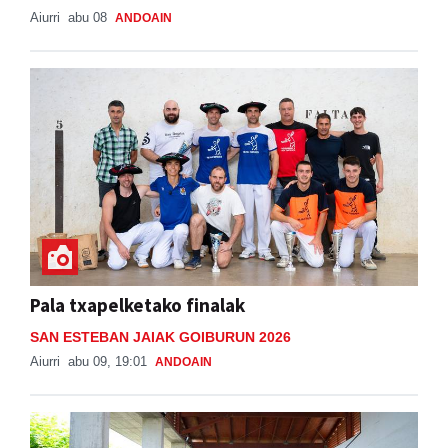
Aiurri
abu 08
ANDOAIN
Pala txapelketako finalak
SAN ESTEBAN JAIAK GOIBURUN 2026
Aiurri
abu 09, 19:01
ANDOAIN