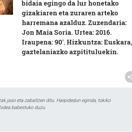
bidaia egingo da lur honetako
gizakiaren eta zuraren arteko
harremana azalduz. Zuzendaria:
Jon Maia Soria. Urtea: 2016.
Iraupena: 90'. Hizkuntza: Euskara
gaztelaniazko azpitituluekin.
k jaso eta zabaltzen ditu. Harpidedun eginda, tokiko
bidea babestuko duzu.