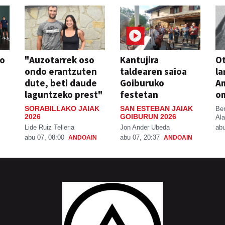
so
"Auzotarrek oso
Kantujira
Ot
ondo erantzuten
taldearen saioa
la
dute, beti daude
Goiburuko
A
laguntzeko prest"
festetan
o
SORABILLAKO JAIAK
SAN ESTEBAN JAIAK
Be
2026
GOIBURUN 2026
Ala
Lide Ruiz Telleria
Jon Ander Ubeda
abu
abu 07, 08:00
abu 07, 20:37
ANDOAIN
ANDOAIN