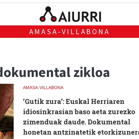
AMASA-VILLABONA
 dokumental zikloa
AMASA-VILLABONA
‘Gutik zura’
: Euskal Herriaren
idiosinkrasian baso aeta zurezko
zimenduak daude. Dokumental
honetan antzinatetik etorkizuner