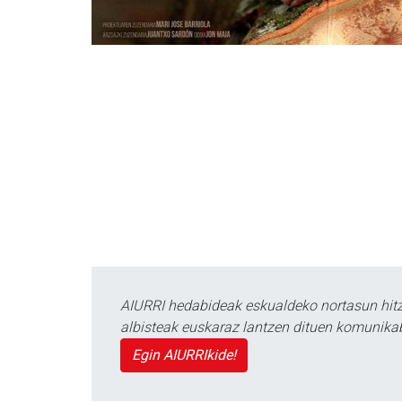
AIURRI hedabideak eskualdeko nortasun hitza
albisteak euskaraz lantzen dituen komunika
Egin AIURRIkide!