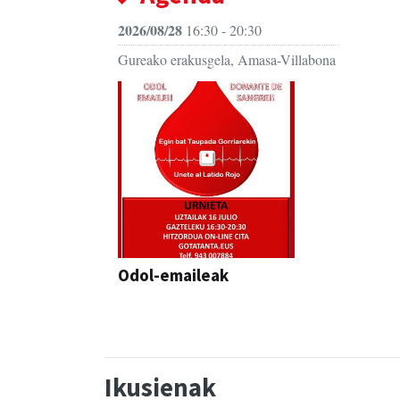
2026/08/28
16:30 - 20:30
Gureako erakusgela, Amasa-Villabona
Odol-emaileak
Ikusienak