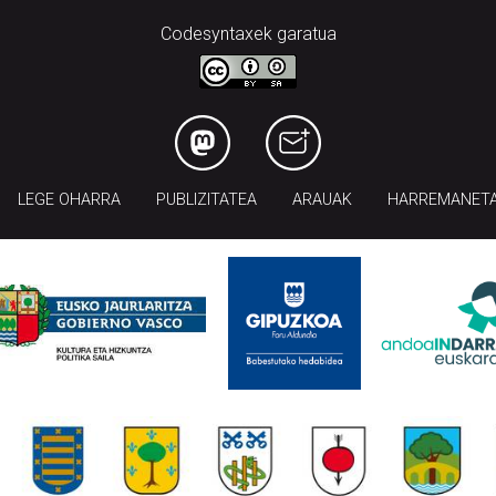
Codesyntaxek garatua
LEGE OHARRA
PUBLIZITATEA
ARAUAK
HARREMANET