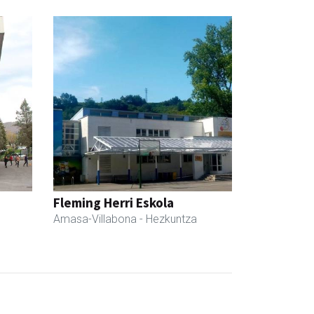
Fleming Herri Eskola
Amasa-Villabona
- Hezkuntza