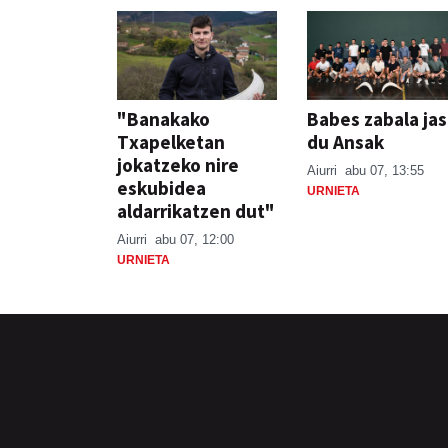
"Banakako
Babes zabala ja
Txapelketan
du Ansak
jokatzeko nire
Aiurri
abu 07, 13:55
eskubidea
URNIETA
aldarrikatzen dut"
Aiurri
abu 07, 12:00
URNIETA