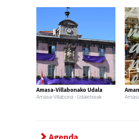
Amasa-Villabonako Udala
Ama
Amasa-Villabona
- Udaletxeak
Amasa
Agenda