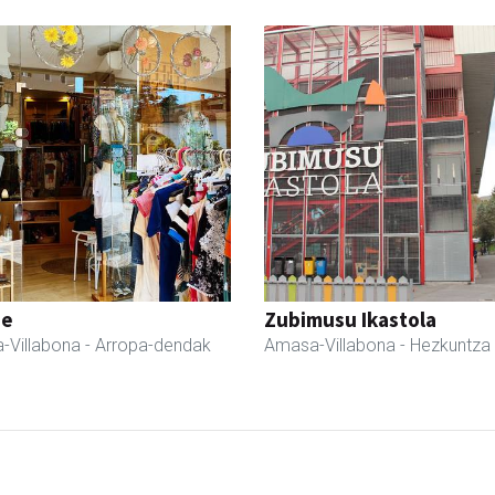
ne
Zubimusu Ikastola
-Villabona
- Arropa-dendak
Amasa-Villabona
- Hezkuntza