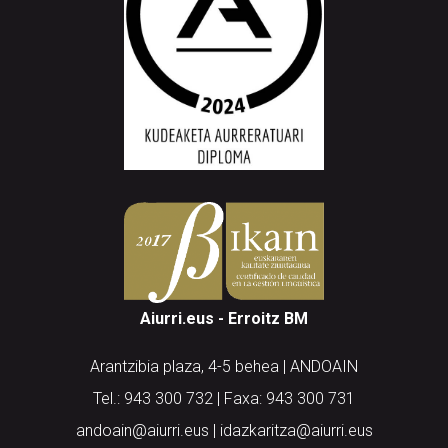
Aiurri.eus - Erroitz BM
Arantzibia plaza, 4-5 behea | ANDOAIN
Tel.: 943 300 732 | Faxa: 943 300 731
andoain@aiurri.eus | idazkaritza@aiurri.eus