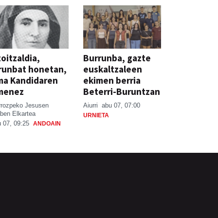
oitzaldia,
Burrunba, gazte
runbat honetan,
euskaltzaleen
ma Kandidaren
ekimen berria
menez
Beterri-Buruntzan
rrozpeko Jesusen
Aiurri
abu 07, 07:00
ben Elkartea
URNIETA
 07, 09:25
ANDOAIN