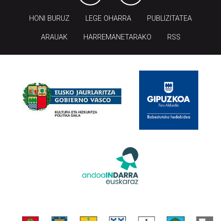
HONI BURUZ
LEGE OHARRA
PUBLIZITATEA
ARAUAK
HARREMANETARAKO
RSS