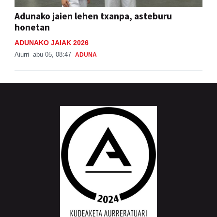
Adunako jaien lehen txanpa, asteburu
honetan
ADUNAKO JAIAK 2026
Aiurri
abu 05, 08:47
ADUNA