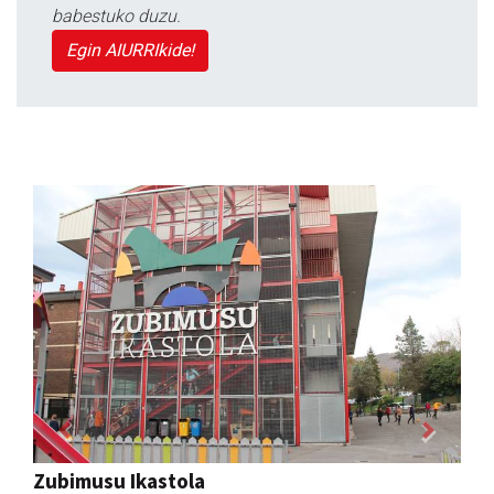
babestuko duzu.
Egin AIURRIkide!
Previous
Next
Arindu fisioterapia eta osteopatia