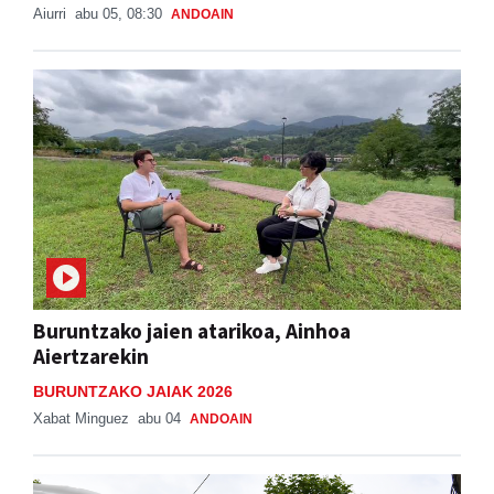
Aiurri
abu 05, 08:30
ANDOAIN
Buruntzako jaien atarikoa, Ainhoa
Aiertzarekin
BURUNTZAKO JAIAK 2026
Xabat Minguez
abu 04
ANDOAIN