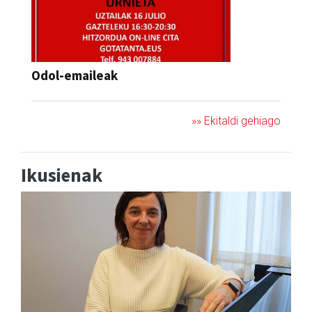
Odol-emaileak
»» Ekitaldi gehiago
Ikusienak