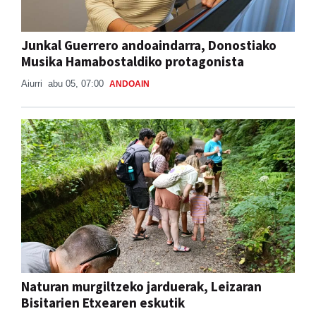
Junkal Guerrero andoaindarra, Donostiako
Musika Hamabostaldiko protagonista
Aiurri
abu 05, 07:00
ANDOAIN
Naturan murgiltzeko jarduerak, Leizaran
Bisitarien Etxearen eskutik