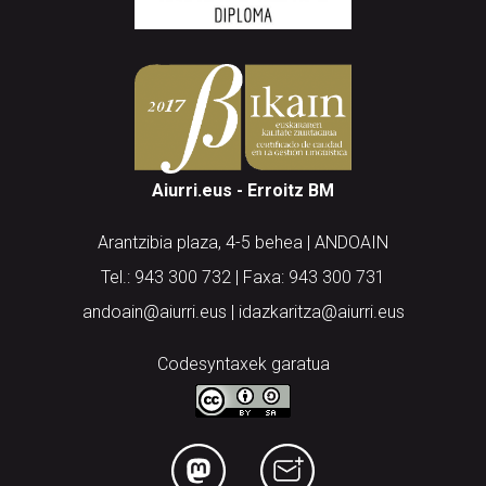
Aiurri.eus - Erroitz BM
Arantzibia plaza, 4-5 behea | ANDOAIN
Tel.: 943 300 732 | Faxa: 943 300 731
andoain@aiurri.eus | idazkaritza@aiurri.eus
Codesyntaxek garatua