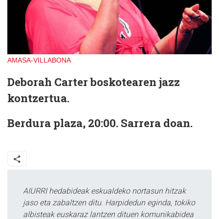
AMASA-VILLABONA
Deborah Carter boskotearen jazz
kontzertua.
Berdura plaza, 20:00. Sarrera doan.
AIURRI hedabideak eskualdeko nortasun hitzak
jaso eta zabaltzen ditu. Harpidedun eginda, tokiko
albisteak euskaraz lantzen dituen komunikabidea