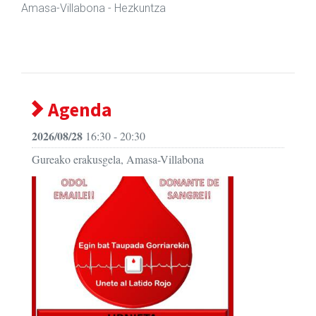
Amasa-Villabona
- Fisioterapia
Agenda
2026/08/28
16:30 - 20:30
Gureako erakusgela, Amasa-Villabona