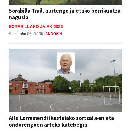
Sorabilla Trail, aurtengo jaietako berrikuntza
nagusia
SORABILLAKO JAIAK 2026
Aiurri
abu 06, 07:00
ANDOAIN
Aita Larramendi ikastolako sortzaileen eta
ondorengoen arteko katebegia