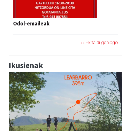
Odol-emaileak
»» Ekitaldi gehiago
Ikusienak