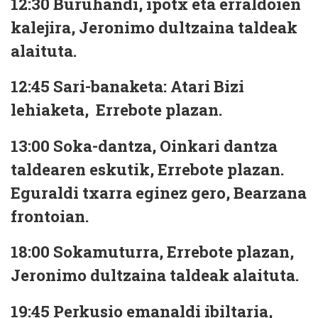
12:30
Buruhandi, ipotx eta erraldoien
kalejira, Jeronimo dultzaina taldeak
alaituta.
12:45
Sari-banaketa: Atari Bizi
lehiaketa, Errebote plazan.
13:00
Soka-dantza, Oinkari dantza
taldearen eskutik, Errebote plazan.
Eguraldi txarra eginez gero, Bearzana
frontoian.
18:00
Sokamuturra, Errebote plazan,
Jeronimo dultzaina taldeak alaituta.
19:45
Perkusio emanaldi ibiltaria,