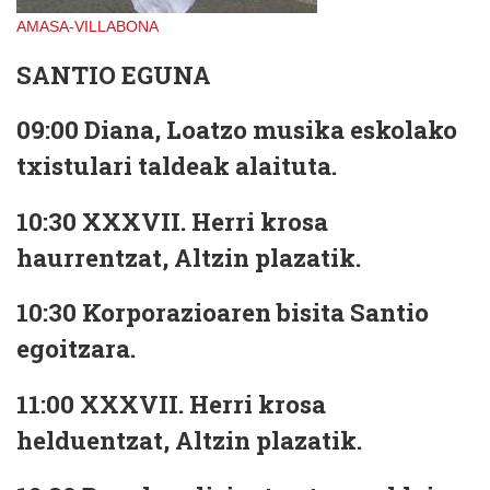
AMASA-VILLABONA
SANTIO EGUNA
09:00
Diana, Loatzo musika eskolako
txistulari taldeak alaituta.
10:30
XXXVII. Herri krosa
haurrentzat, Altzin plazatik.
10:30
Korporazioaren bisita Santio
egoitzara.
11:00
XXXVII. Herri krosa
helduentzat, Altzin plazatik.