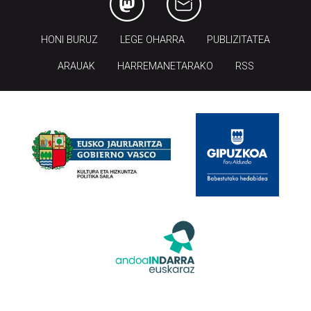
HONI BURUZ
LEGE OHARRA
PUBLIZITATEA
ARAUAK
HARREMANETARAKO
RSS