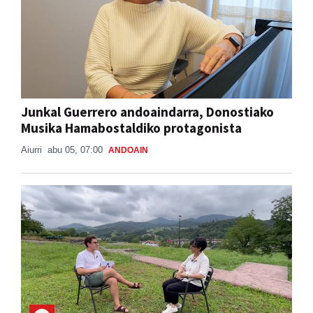
Junkal Guerrero andoaindarra, Donostiako
Musika Hamabostaldiko protagonista
Aiurri
abu 05, 07:00
ANDOAIN