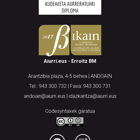
Aiurri.eus - Erroitz BM
Arantzibia plaza, 4-5 behea | ANDOAIN
Tel.: 943 300 732 | Faxa: 943 300 731
andoain@aiurri.eus | idazkaritza@aiurri.eus
Codesyntaxek garatua