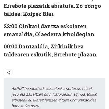
Errebote plazatik abiatuta. Zo-zongo
taldea: Kolpez Blai.
22:00
Oinkari dantza eskolaren
emanaldia, Olaederra kiroldegian.
00:00
Dantzaldia, Zirkinik bez
taldearen eskutik, Errebote plazan.
AIURRI hedabideak eskualdeko nortasun hitzak
jaso eta zabaltzen ditu. Harpidedun eginda, tokiko
albisteak euskaraz lantzen dituen komunikabidea
babestuko duzu.