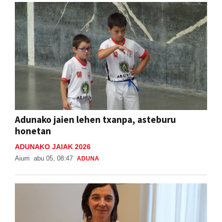
Adunako jaien lehen txanpa, asteburu
honetan
ADUNAKO JAIAK 2026
Aiurri
abu 05, 08:47
ADUNA