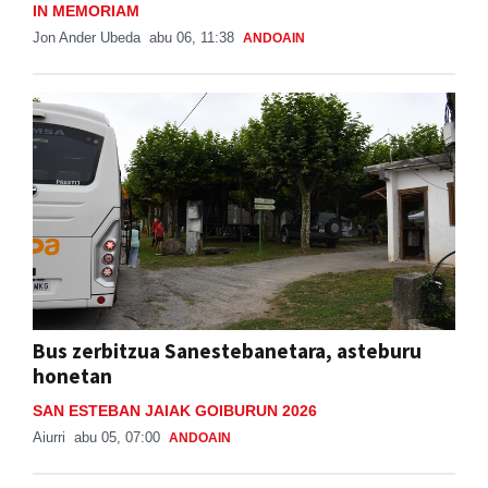
IN MEMORIAM
Jon Ander Ubeda
abu 06, 11:38
ANDOAIN
Bus zerbitzua Sanestebanetara, asteburu
honetan
SAN ESTEBAN JAIAK GOIBURUN 2026
Aiurri
abu 05, 07:00
ANDOAIN