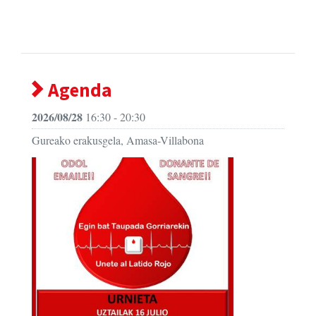
Agenda
2026/08/28
16:30 - 20:30
Gureako erakusgela, Amasa-Villabona