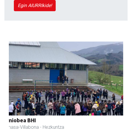
Egin AIURRIkide!
Previous
Next
Fleming Herri Eskola
Amasa-Villabona
- Hezkuntza