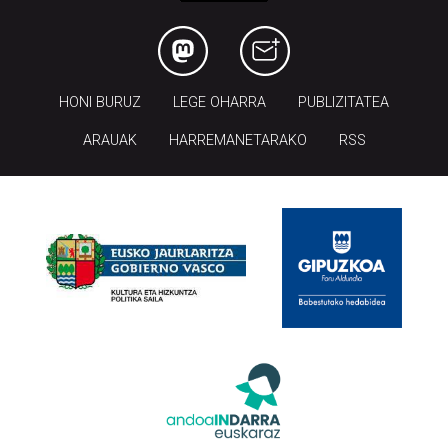
HONI BURUZ
LEGE OHARRA
PUBLIZITATEA
ARAUAK
HARREMANETARAKO
RSS