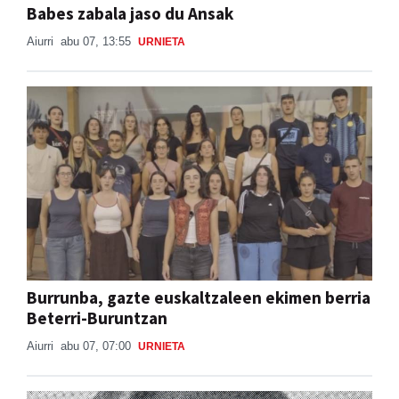
Babes zabala jaso du Ansak
Aiurri
abu 07, 13:55
URNIETA
Burrunba, gazte euskaltzaleen ekimen berria
Beterri-Buruntzan
Aiurri
abu 07, 07:00
URNIETA