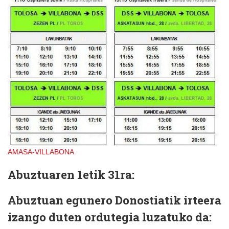
AMASA-VILLABONA
Abuztuaren 1etik 31ra:
Abuztuan egunero Donostiatik irteera
izango duten ordutegia luzatuko da: