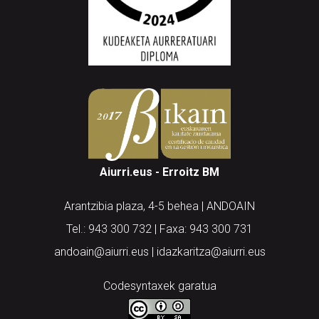
Aiurri.eus - Erroitz BM
Arantzibia plaza, 4-5 behea | ANDOAIN
Tel.: 943 300 732 | Faxa: 943 300 731
andoain@aiurri.eus | idazkaritza@aiurri.eus
Codesyntaxek garatua