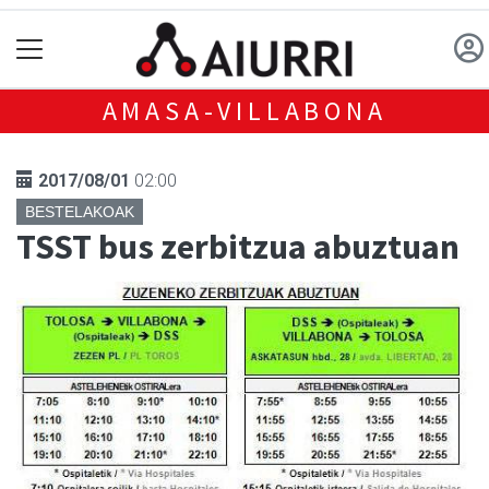
AMASA-VILLABONA
2017/08/01
02:00
BESTELAKOAK
TSST bus zerbitzua abuztuan