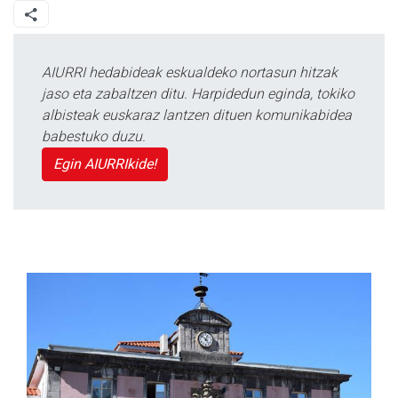
AIURRI hedabideak eskualdeko nortasun hitzak
jaso eta zabaltzen ditu. Harpidedun eginda, tokiko
albisteak euskaraz lantzen dituen komunikabidea
babestuko duzu.
Egin AIURRIkide!