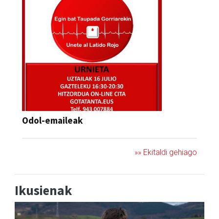
Odol-emaileak
»» Ekitaldi gehiago
Ikusienak