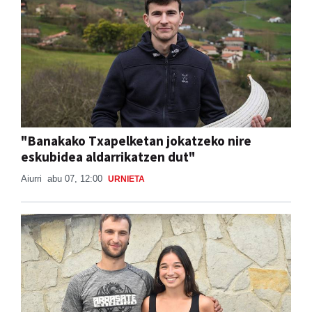
"Banakako Txapelketan jokatzeko nire
eskubidea aldarrikatzen dut"
Aiurri
abu 07, 12:00
URNIETA