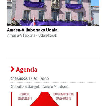
Previous
Next
Zubimusu Ikastola
Amasa-Villabona
- Hezkuntza
Agenda
2026/08/28
16:30 - 20:30
Gureako erakusgela, Amasa-Villabona