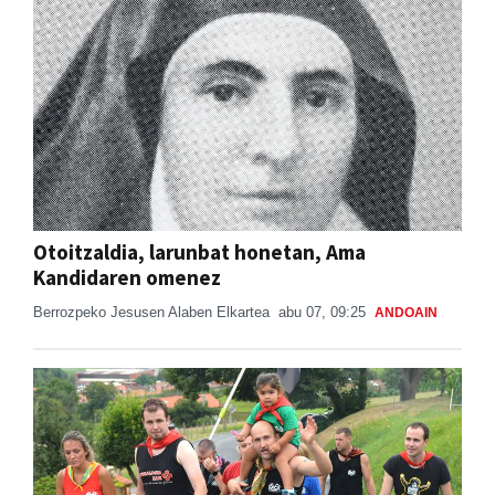
Otoitzaldia, larunbat honetan, Ama
Kandidaren omenez
Berrozpeko Jesusen Alaben Elkartea
abu 07, 09:25
ANDOAIN