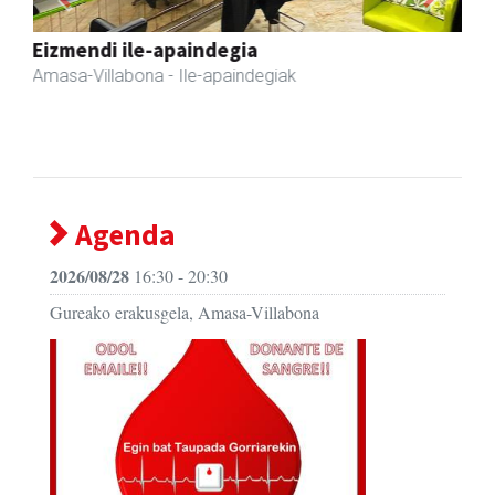
Previous
Next
Sahatsa belar-denda eta dietetika zentrua
Amasa-Villabona
- Belar-denda
Agenda
2026/08/28
16:30 - 20:30
Gureako erakusgela, Amasa-Villabona