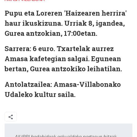
Pupu eta Loreren 'Haizearen herrira'
haur ikuskizuna. Urriak 8, igandea,
Gurea antzokian, 17:00etan.
Sarrera: 6 euro. Txartelak aurrez
Amasa kafetegian salgai. Egunean
bertan, Gurea antzokiko leihatilan.
Antolatzailea: Amasa-Villabonako
Udaleko kultur saila.
AIURRI hedabideak eskualdeko nortasun hitzak