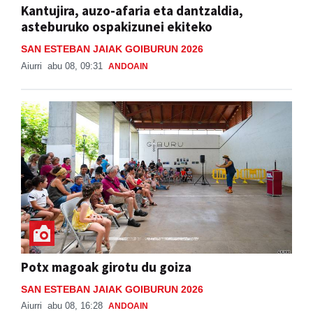
Kantujira, auzo-afaria eta dantzaldia,
asteburuko ospakizunei ekiteko
SAN ESTEBAN JAIAK GOIBURUN 2026
Aiurri
abu 08, 09:31
ANDOAIN
Potx magoak girotu du goiza
SAN ESTEBAN JAIAK GOIBURUN 2026
Aiurri
abu 08, 16:28
ANDOAIN