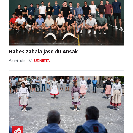
Babes zabala jaso du Ansak
Aiurri
abu 07
URNIETA