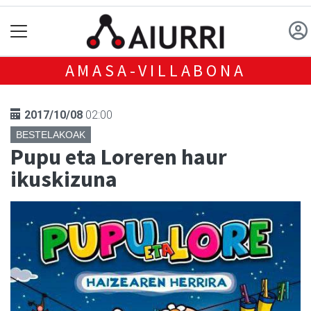
AMASA-VILLABONA
2017/10/08
02:00
BESTELAKOAK
Pupu eta Loreren haur
ikuskizuna