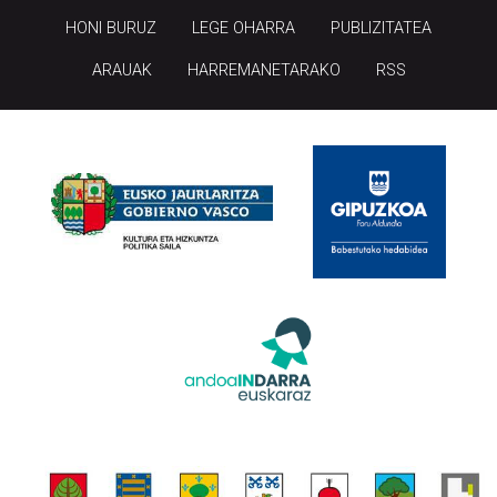
HONI BURUZ
LEGE OHARRA
PUBLIZITATEA
ARAUAK
HARREMANETARAKO
RSS