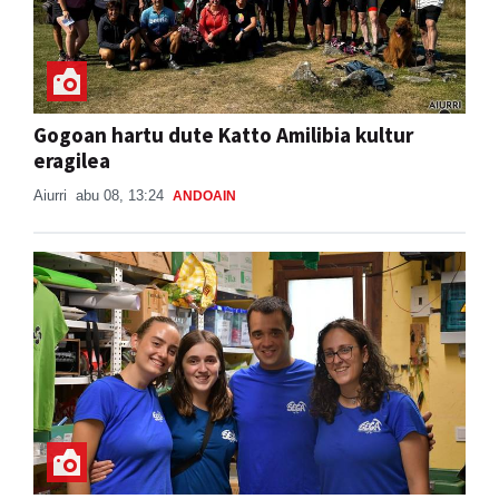
Gogoan hartu dute Katto Amilibia kultur
eragilea
Aiurri
abu 08, 13:24
ANDOAIN