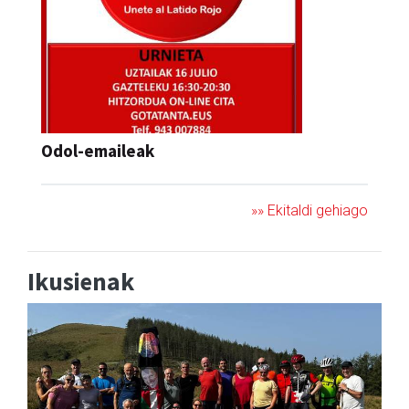
Odol-emaileak
»» Ekitaldi gehiago
Ikusienak