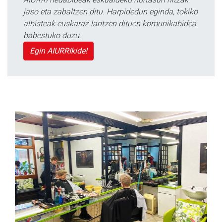
jaso eta zabaltzen ditu. Harpidedun eginda, tokiko
albisteak euskaraz lantzen dituen komunikabidea
babestuko duzu.
Egin AIURRIkide!