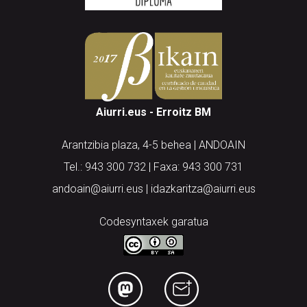
Aiurri.eus - Erroitz BM
Arantzibia plaza, 4-5 behea | ANDOAIN
Tel.: 943 300 732 | Faxa: 943 300 731
andoain@aiurri.eus | idazkaritza@aiurri.eus
Codesyntaxek garatua