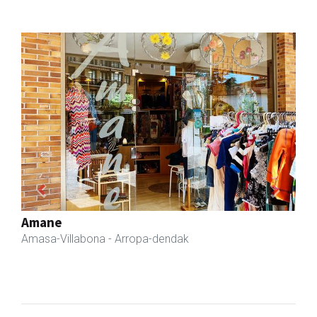
Previous
Next
Fleming Herri Eskola
Amasa-Villabona
- Hezkuntza