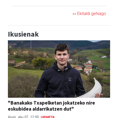
»» Ekitaldi gehiago
Ikusienak
"Banakako Txapelketan jokatzeko nire
eskubidea aldarrikatzen dut"
Aiurri
abu 07, 12:00
URNIETA