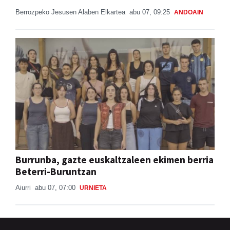
Berrozpeko Jesusen Alaben Elkartea
abu 07, 09:25
ANDOAIN
Burrunba, gazte euskaltzaleen ekimen berria
Beterri-Buruntzan
Aiurri
abu 07, 07:00
URNIETA