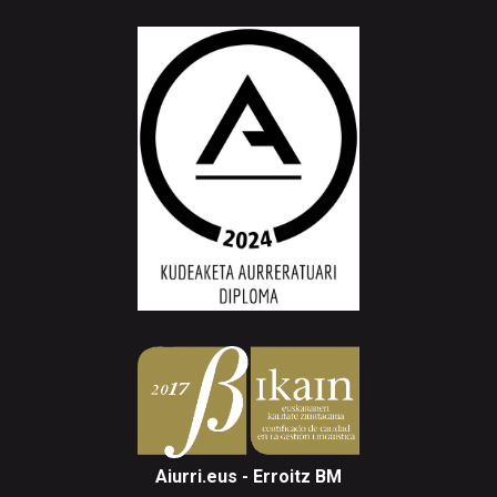
Aiurri.eus - Erroitz BM