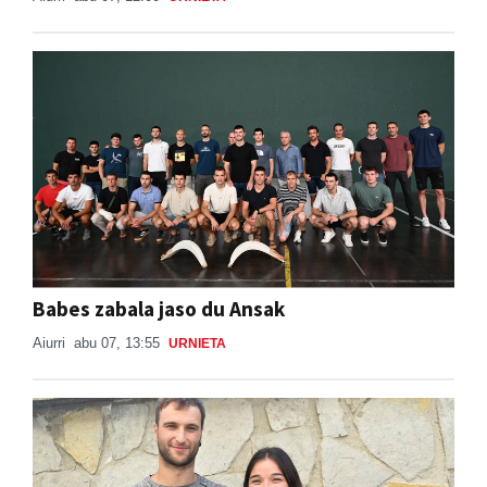
Babes zabala jaso du Ansak
Aiurri
abu 07, 13:55
URNIETA