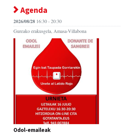
Agenda
2026/08/28
16:30 - 20:30
Gureako erakusgela, Amasa-Villabona
Odol-emaileak