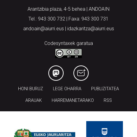
Arantzibia plaza, 4-5 behea | ANDOAIN
Tel.: 943 300 732 | Faxa: 943 300 731
andoain@aiurri.eus | idazkaritza@aiurri.eus
Codesyntaxek garatua
HONI BURUZ
LEGE OHARRA
PUBLIZITATEA
ARAUAK
HARREMANETARAKO
RSS