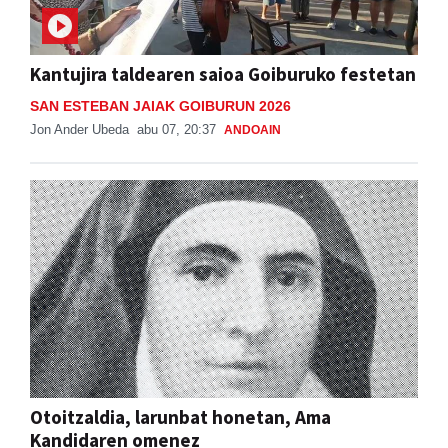
Kantujira taldearen saioa Goiburuko festetan
SAN ESTEBAN JAIAK GOIBURUN 2026
Jon Ander Ubeda
abu 07, 20:37
ANDOAIN
Otoitzaldia, larunbat honetan, Ama
Kandidaren omenez