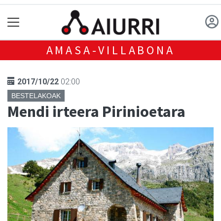
AMASA-VILLABONA
2017/10/22
02:00
BESTELAKOAK
Mendi irteera Pirinioetara