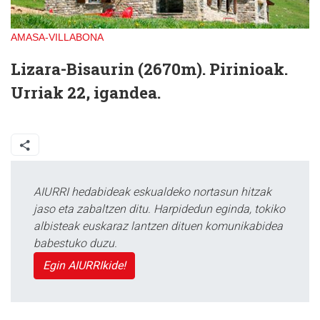
AMASA-VILLABONA
Lizara-Bisaurin (2670m). Pirinioak.
Urriak 22, igandea.
AIURRI hedabideak eskualdeko nortasun hitzak
jaso eta zabaltzen ditu. Harpidedun eginda, tokiko
albisteak euskaraz lantzen dituen komunikabidea
babestuko duzu.
Egin AIURRIkide!