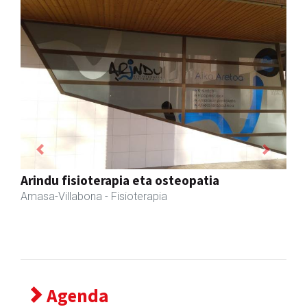
Previous
Next
Iraola aholkularitza
Amasa-Villabona
- Abokatuak
Agenda