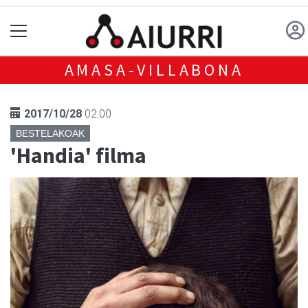
AMASA-VILLABONA
2017/10/28
02:00
BESTELAKOAK
'Handia' filma