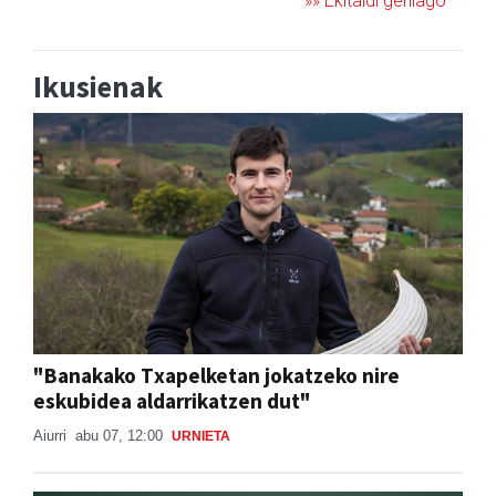
»» Ekitaldi gehiago
Ikusienak
"Banakako Txapelketan jokatzeko nire
eskubidea aldarrikatzen dut"
Aiurri
abu 07, 12:00
URNIETA