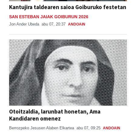
Kantujira taldearen saioa Goiburuko festetan
SAN ESTEBAN JAIAK GOIBURUN 2026
Jon Ander Ubeda
abu 07, 20:37
ANDOAIN
Otoitzaldia, larunbat honetan, Ama
Kandidaren omenez
Berrozpeko Jesusen Alaben Elkartea
abu 07, 09:25
ANDOAIN