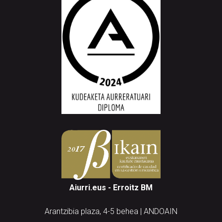
Aiurri.eus - Erroitz BM
Arantzibia plaza, 4-5 behea | ANDOAIN