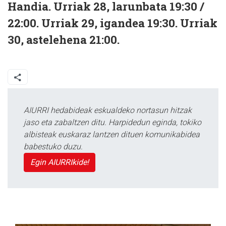
Handia.
Urriak 28, larunbata 19:30 /
22:00. Urriak 29, igandea 19:30. Urriak
30, astelehena 21:00.
AIURRI hedabideak eskualdeko nortasun hitzak
jaso eta zabaltzen ditu. Harpidedun eginda, tokiko
albisteak euskaraz lantzen dituen komunikabidea
babestuko duzu.
Egin AIURRIkide!