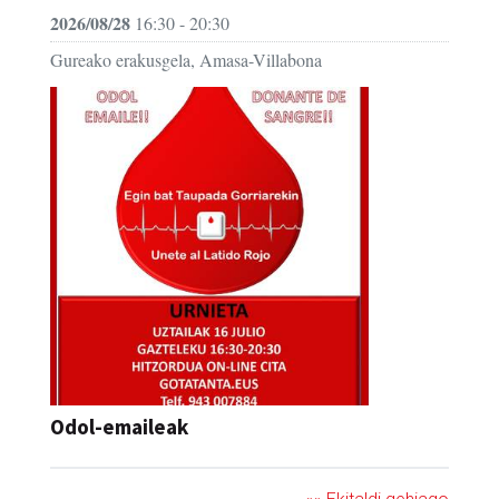
2026/08/28
16:30 - 20:30
Gureako erakusgela, Amasa-Villabona
Odol-emaileak