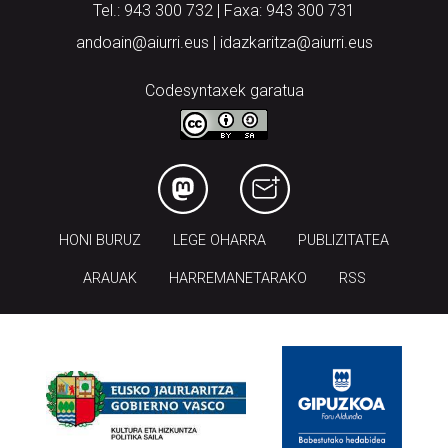
Tel.: 943 300 732 | Faxa: 943 300 731
andoain@aiurri.eus | idazkaritza@aiurri.eus
Codesyntaxek garatua
HONI BURUZ
LEGE OHARRA
PUBLIZITATEA
ARAUAK
HARREMANETARAKO
RSS