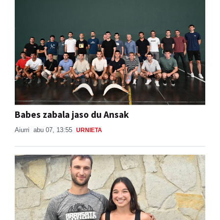
Babes zabala jaso du Ansak
Aiurri
abu 07, 13:55
URNIETA