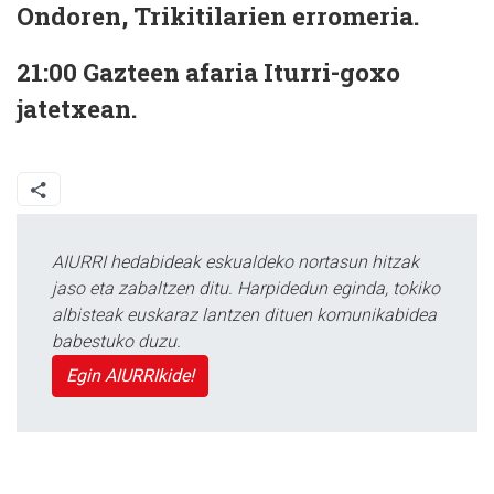
Ondoren,
Trikitilarien
erromeria
.
21:00 Gazteen afaria
Iturri-goxo
jatetxean.
AIURRI hedabideak eskualdeko nortasun hitzak
jaso eta zabaltzen ditu. Harpidedun eginda, tokiko
albisteak euskaraz lantzen dituen komunikabidea
babestuko duzu.
Egin AIURRIkide!