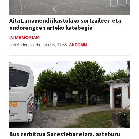
Aita Larramendi ikastolako sortzaileen eta
ondorengoen arteko katebegia
IN MEMORIAM
Jon Ander Ubeda
abu 06, 11:38
ANDOAIN
Bus zerbitzua Sanestebanetara, asteburu