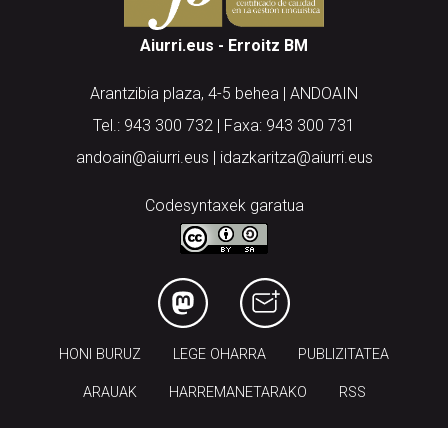
Aiurri.eus - Erroitz BM
Arantzibia plaza, 4-5 behea | ANDOAIN
Tel.: 943 300 732 | Faxa: 943 300 731
andoain@aiurri.eus | idazkaritza@aiurri.eus
Codesyntaxek garatua
HONI BURUZ
LEGE OHARRA
PUBLIZITATEA
ARAUAK
HARREMANETARAKO
RSS