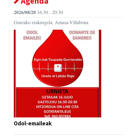
Agenda
2026/08/28
16:30 - 20:30
Gureako erakusgela, Amasa-Villabona
Odol-emaileak