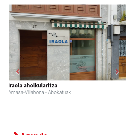
Previous
Next
Fleming Herri Eskola
Amasa-Villabona
- Hezkuntza