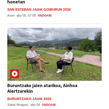
honetan
SAN ESTEBAN JAIAK GOIBURUN 2026
Aiurri
abu 05, 07:00
ANDOAIN
Buruntzako jaien atarikoa, Ainhoa
Aiertzarekin
BURUNTZAKO JAIAK 2026
Xabat Minguez
abu 04
ANDOAIN