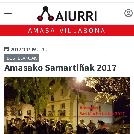
AMASA-VILLABONA
2017/11/09
01:00
BESTELAKOAK
Amasako Samartiñak 2017