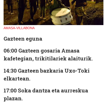
AMASA-VILLABONA
Gazteen eguna
06:00
Gazteen
gosaria
Amasa
kafetegian, trikitilariek alaiturik.
14:30 Gazteen bazkaria
Uxo-Toki
elkartean.
17:00 Soka dantza
eta
aurreskua
plazan.