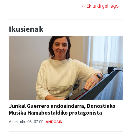
»» Ekitaldi gehiago
Ikusienak
Junkal Guerrero andoaindarra, Donostiako
Musika Hamabostaldiko protagonista
Aiurri
abu 05, 07:00
ANDOAIN