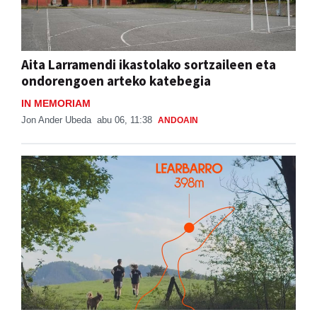
Aita Larramendi ikastolako sortzaileen eta
ondorengoen arteko katebegia
IN MEMORIAM
Jon Ander Ubeda
abu 06, 11:38
ANDOAIN