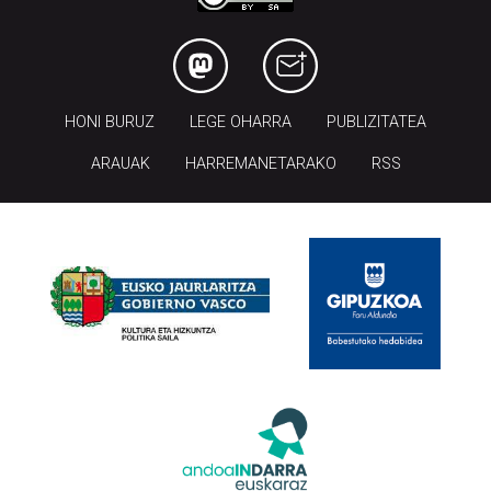
HONI BURUZ
LEGE OHARRA
PUBLIZITATEA
ARAUAK
HARREMANETARAKO
RSS