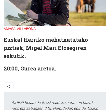
AMASA-VILLABONA
Euskal Herriko mehatxatutako
piztiak, Migel Mari Elosegiren
eskutik.
20:00, Gurea aretoa.
AIURRI hedabideak eskualdeko nortasun hitzak
jaso eta zabaltzen ditu. Harpidedun eginda, tokiko