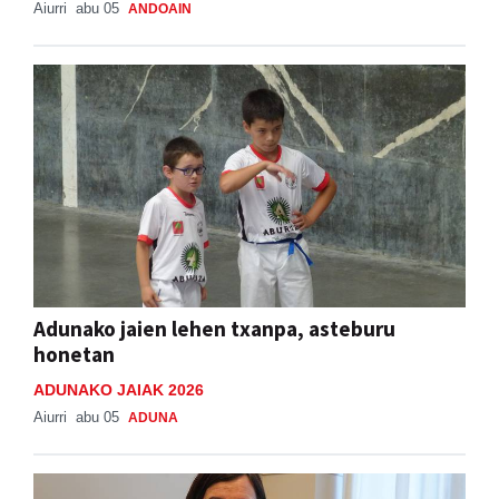
Aiurri
abu 05
ANDOAIN
Adunako jaien lehen txanpa, asteburu
honetan
ADUNAKO JAIAK 2026
Aiurri
abu 05
ADUNA