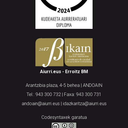
Aiurri.eus - Erroitz BM
Arantzibia plaza, 4-5 behea | ANDOAIN
Tel.: 943 300 732 | Faxa: 943 300 731
andoain@aiurri.eus | idazkaritza@aiurri.eus
Codesyntaxek garatua