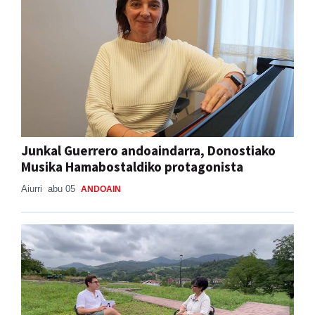
Junkal Guerrero andoaindarra, Donostiako
Musika Hamabostaldiko protagonista
Aiurri
abu 05
ANDOAIN