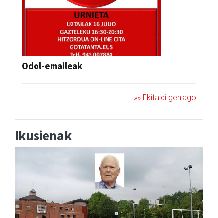
Odol-emaileak
»» Ekitaldi gehiago
Ikusienak