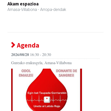
Fleming Herri Eskola
Amasa-Villabona
- Hezkuntza
Agenda
2026/08/28
16:30 - 20:30
Gureako erakusgela, Amasa-Villabona