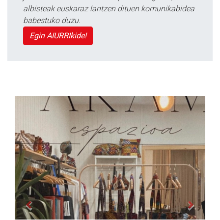
albisteak euskaraz lantzen dituen komunikabidea
babestuko duzu.
Egin AIURRIkide!
Previous
Next