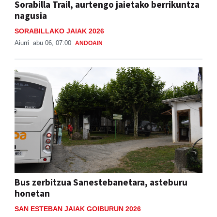
Sorabilla Trail, aurtengo jaietako berrikuntza
nagusia
SORABILLAKO JAIAK 2026
Aiurri
abu 06, 07:00
ANDOAIN
Bus zerbitzua Sanestebanetara, asteburu
honetan
SAN ESTEBAN JAIAK GOIBURUN 2026