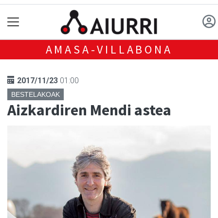
AMASA-VILLABONA
2017/11/23
01:00
BESTELAKOAK
Aizkardiren Mendi astea