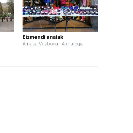
Eizmendi anaiak
Amasa-Villabona
- Armategia