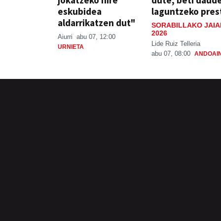
jokatzeko nire
dute, beti daud
eskubidea
laguntzeko pres
aldarrikatzen dut"
SORABILLAKO JAIA
2026
Aiurri
abu 07, 12:00
Lide Ruiz Telleria
URNIETA
abu 07, 08:00
ANDOAI