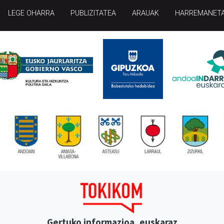
LEGE OHARRA
PUBLIZITATEA
ARAUAK
HARREMANET
Gertuko informazioa, euskaraz