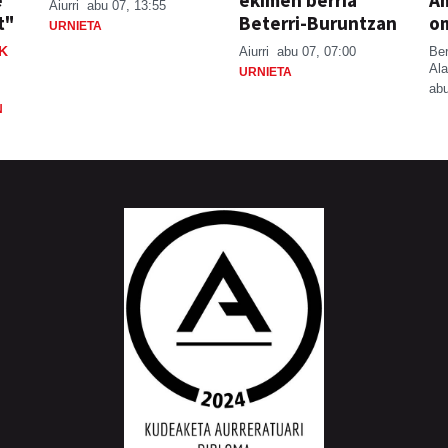
e
ekimen berria
A
Aiurri
abu 07, 13:55
t"
Beterri-Buruntzan
o
URNIETA
K
Aiurri
abu 07, 07:00
Be
Ala
URNIETA
abu
N