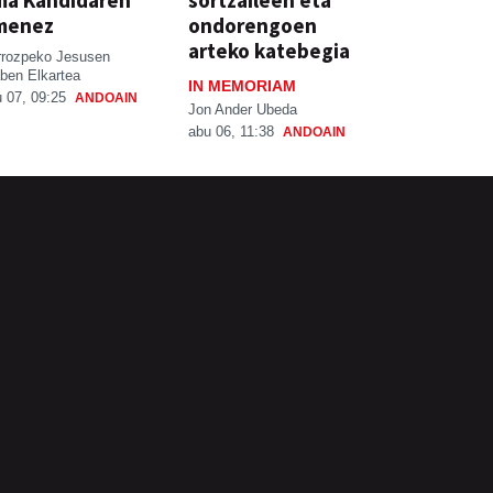
ma Kandidaren
sortzaileen eta
menez
ondorengoen
arteko katebegia
rrozpeko Jesusen
ben Elkartea
IN MEMORIAM
 07, 09:25
ANDOAIN
Jon Ander Ubeda
abu 06, 11:38
ANDOAIN