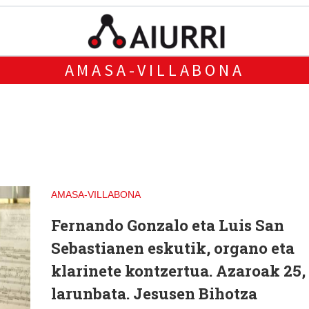
AMASA-VILLABONA
AMASA-VILLABONA
Fernando Gonzalo eta Luis San
Sebastianen eskutik,
organo eta
klarinete kontzertua
. Azaroak 25,
larunbata. Jesusen Bihotza