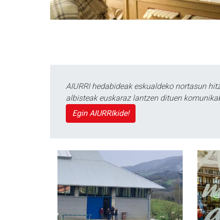
AIURRI hedabideak eskualdeko nortasun hitza
albisteak euskaraz lantzen dituen komunika
Egin AIURRIkide!