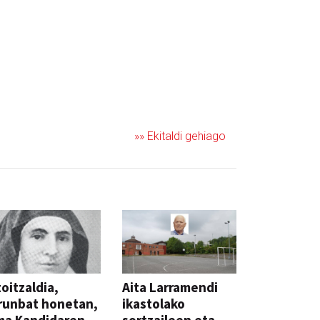
»» Ekitaldi gehiago
oitzaldia,
Aita Larramendi
runbat honetan,
ikastolako