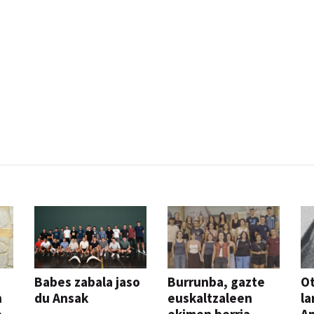
Babes zabala jaso
Burrunba, gazte
Ot
n
du Ansak
euskaltzaleen
la