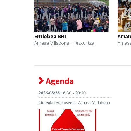
Erniobea BHI
Ama
Amasa-Villabona
- Hezkuntza
Amasa
Agenda
2026/08/28
16:30 - 20:30
Gureako erakusgela, Amasa-Villabona