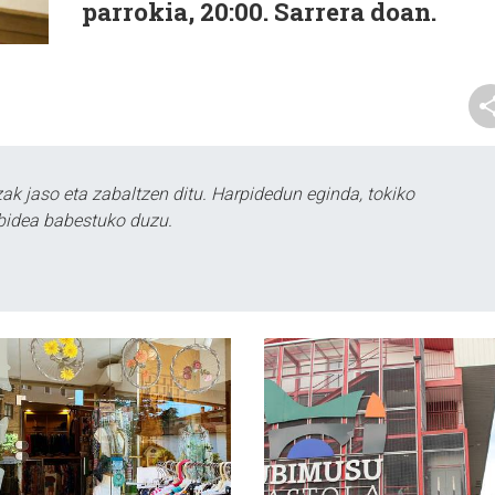
parrokia, 20:00. Sarrera doan.
k jaso eta zabaltzen ditu. Harpidedun eginda, tokiko
bidea babestuko duzu.