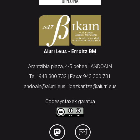
Aiurri.eus - Erroitz BM
Arantzibia plaza, 4-5 behea | ANDOAIN
Tel.: 943 300 732 | Faxa: 943 300 731
andoain@aiurri.eus | idazkaritza@aiurri.eus
Codesyntaxek garatua