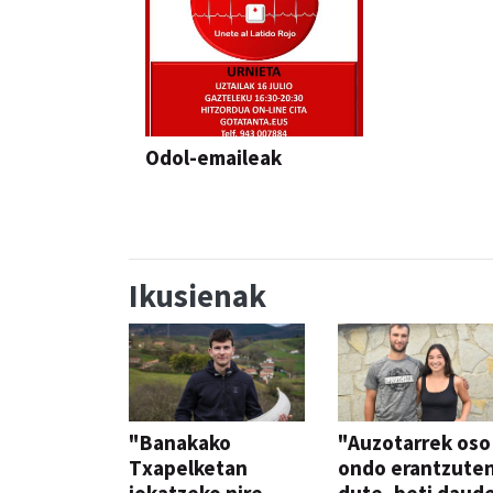
Odol-emaileak
Ikusienak
"Banakako
"Auzotarrek oso
Txapelketan
ondo erantzute