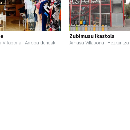
ne
Zubimusu Ikastola
-Villabona
- Arropa-dendak
Amasa-Villabona
- Hezkuntza