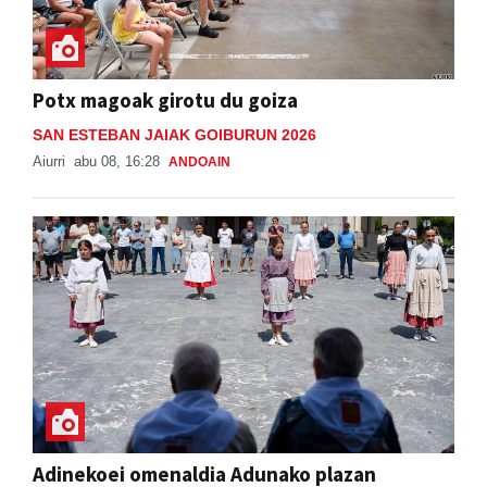
Potx magoak girotu du goiza
SAN ESTEBAN JAIAK GOIBURUN 2026
Aiurri
abu 08, 16:28
ANDOAIN
Adinekoei omenaldia Adunako plazan