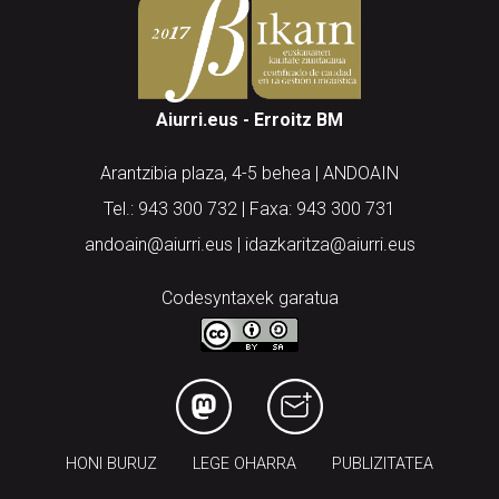
Aiurri.eus - Erroitz BM
Arantzibia plaza, 4-5 behea | ANDOAIN
Tel.: 943 300 732 | Faxa: 943 300 731
andoain@aiurri.eus | idazkaritza@aiurri.eus
Codesyntaxek garatua
HONI BURUZ
LEGE OHARRA
PUBLIZITATEA