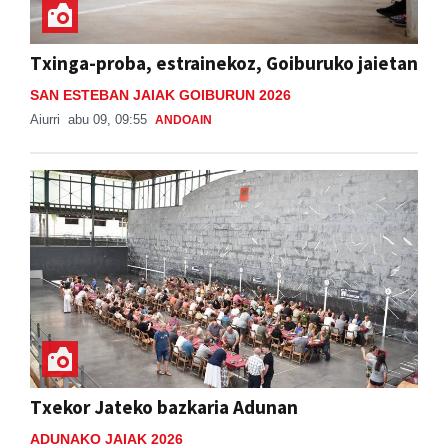
Txinga-proba, estrainekoz, Goiburuko jaietan
SAN ESTEBAN JAIAK GOIBURUN 2026
Aiurri
abu 09, 09:55
ANDOAIN
Txekor Jateko bazkaria Adunan
ADUNAKO JAIAK 2026