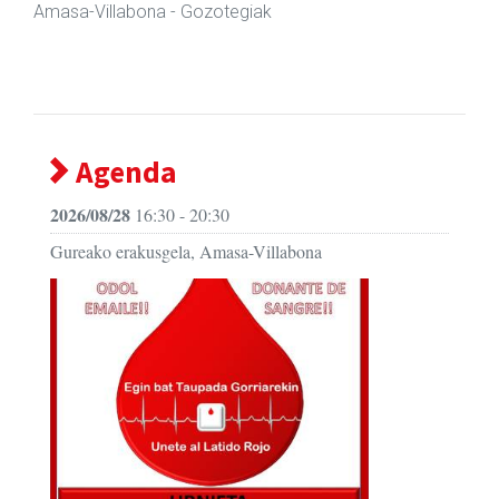
Amasa-Villabona
- Fisioterapia
Agenda
2026/08/28
16:30 - 20:30
Gureako erakusgela, Amasa-Villabona