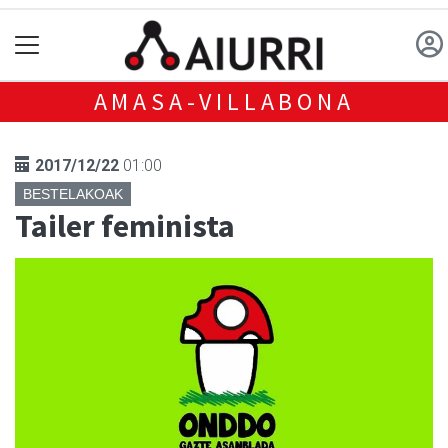
AMASA-VILLABONA
2017/12/22
01:00
BESTELAKOAK
Tailer feminista