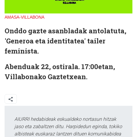
AMASA-VILLABONA
Onddo gazte asanbladak antolatuta,
'Generoa eta identitatea' tailer
feminista.
Abenduak 22, ostirala. 17:00etan,
Villabonako Gaztetxean.
AIURRI hedabideak eskualdeko nortasun hitzak
jaso eta zabaltzen ditu. Harpidedun eginda, tokiko
albisteak euskaraz lantzen dituen komunikabidea