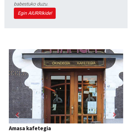
babestuko duzu.
Egin AIURRIkide!
Previous
Next
Arindu fisioterapia eta osteopatia