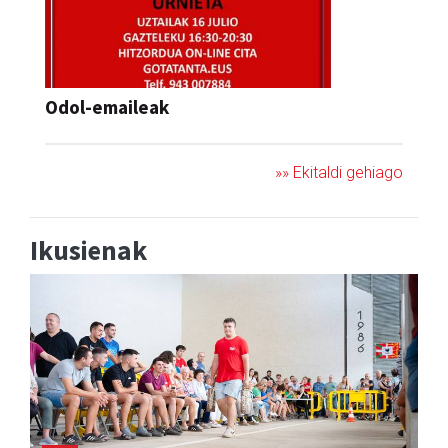
Odol-emaileak
»» Ekitaldi gehiago
Ikusienak