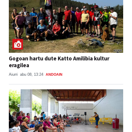
Gogoan hartu dute Katto Amilibia kultur
eragilea
Aiurri
abu 08, 13:24
ANDOAIN