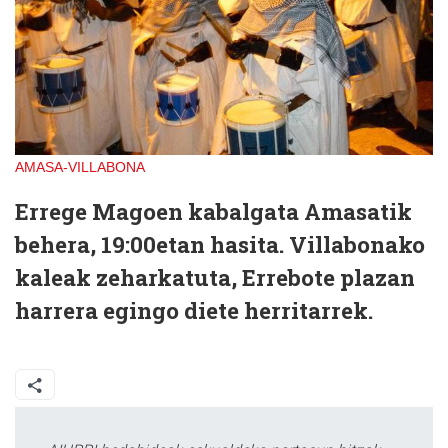
AMASA-VILLABONA
Errege Magoen kabalgata Amasatik
behera, 19:00etan hasita. Villabonako
kaleak zeharkatuta, Errebote plazan
harrera egingo diete herritarrek.