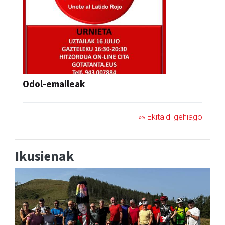
Odol-emaileak
»» Ekitaldi gehiago
Ikusienak