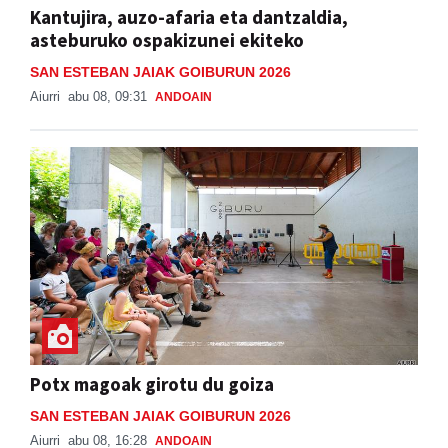
Kantujira, auzo-afaria eta dantzaldia,
asteburuko ospakizunei ekiteko
SAN ESTEBAN JAIAK GOIBURUN 2026
Aiurri
abu 08, 09:31
ANDOAIN
Potx magoak girotu du goiza
SAN ESTEBAN JAIAK GOIBURUN 2026
Aiurri
abu 08, 16:28
ANDOAIN