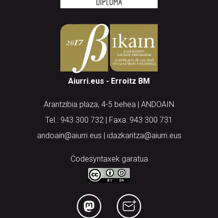
Aiurri.eus - Erroitz BM
Arantzibia plaza, 4-5 behea | ANDOAIN
Tel.: 943 300 732 | Faxa: 943 300 731
andoain@aiurri.eus | idazkaritza@aiurri.eus
Codesyntaxek garatua