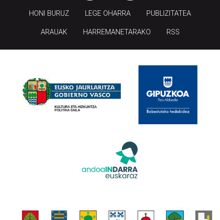
HONI BURUZ
LEGE OHARRA
PUBLIZITATEA
ARAUAK
HARREMANETARAKO
RSS