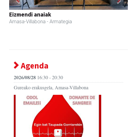
Previous
Next
Amasa-Villabonako Udala
Amasa-Villabona
- Udaletxeak
Agenda
2026/08/28
16:30 - 20:30
Gureako erakusgela, Amasa-Villabona