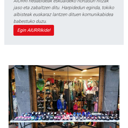
AIURRI hedabideak eskualdeko nortasun hitzak
jaso eta zabaltzen ditu. Harpidedun eginda, tokiko
albisteak euskaraz lantzen dituen komunikabidea
babestuko duzu.
Egin AIURRIkide!