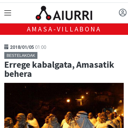
AMASA-VILLABONA
2018/01/05
01:00
BESTELAKOAK
Errege kabalgata, Amasatik
behera