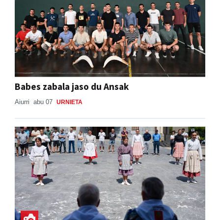
Babes zabala jaso du Ansak
Aiurri
abu 07
URNIETA