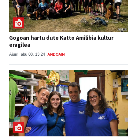
Gogoan hartu dute Katto Amilibia kultur
eragilea
Aiurri
abu 08, 13:24
ANDOAIN