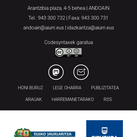
Arantzibia plaza, 4-5 behea | ANDOAIN
Tel.: 943 300 732 | Faxa: 943 300 731
andoain@aiurri.eus | idazkaritza@aiurri.eus
Codesyntaxek garatua
HONI BURUZ
LEGE OHARRA
PUBLIZITATEA
ARAUAK
HARREMANETARAKO
RSS