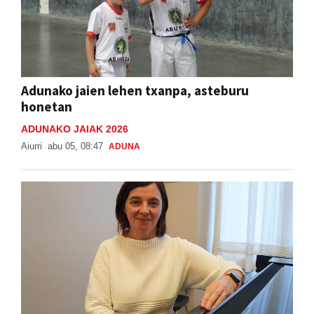
Adunako jaien lehen txanpa, asteburu
honetan
ADUNAKO JAIAK 2026
Aiurri
abu 05, 08:47
ADUNA