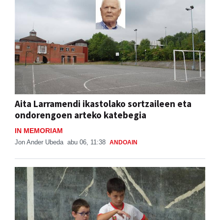
Aita Larramendi ikastolako sortzaileen eta
ondorengoen arteko katebegia
IN MEMORIAM
Jon Ander Ubeda
abu 06, 11:38
ANDOAIN