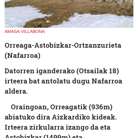
AMASA-VILLABONA
Orreaga-Astobizkar-Ortzanzurieta
(Nafarroa)
Datorren iganderako (Otsailak 18)
irteera bat antolatu dugu Nafarroa
aldera.
Oraingoan, Orreagatik (936m)
abiatuko dira Aizkardiko kideak.
Irteera zirkularra izango da eta
Astobizkar (1499m) eta