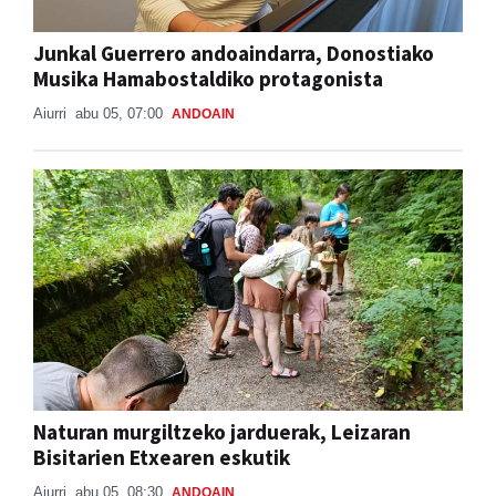
Junkal Guerrero andoaindarra, Donostiako
Musika Hamabostaldiko protagonista
Aiurri
abu 05, 07:00
ANDOAIN
Naturan murgiltzeko jarduerak, Leizaran
Bisitarien Etxearen eskutik
Aiurri
abu 05, 08:30
ANDOAIN