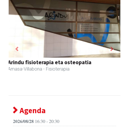
Previous
Next
Iraola aholkularitza
Amasa-Villabona
- Abokatuak
Agenda
2026/08/28
16:30 - 20:30