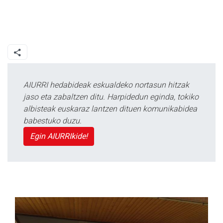
AIURRI hedabideak eskualdeko nortasun hitzak
jaso eta zabaltzen ditu. Harpidedun eginda, tokiko
albisteak euskaraz lantzen dituen komunikabidea
babestuko duzu.
Egin AIURRIkide!