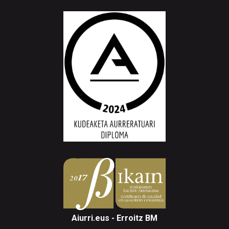
Aiurri.eus - Erroitz BM