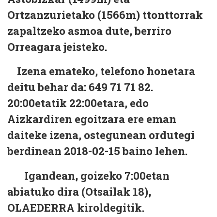
Ortzanzurietako (1566m) ttonttorrak
zapaltzeko asmoa dute, berriro
Orreagara jeisteko.
Izena emateko, telefono honetara
deitu behar da:
649 71 71 82.
20:00etatik 22:00etara, edo
Aizkardiren egoitzara ere eman
daiteke izena, ostegunean ordutegi
berdinean 2018-02-15 baino lehen.
Igandean, goizeko 7:00etan
abiatuko dira (Otsailak 18),
OLAEDERRA kiroldegitik.