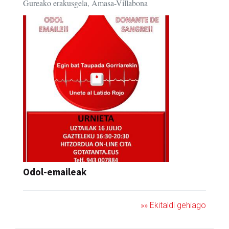
Gureako erakusgela, Amasa-Villabona
Odol-emaileak
»» Ekitaldi gehiago