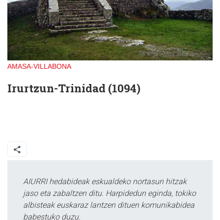
AMASA-VILLABONA
Irurtzun-Trinidad (1094)
AIURRI hedabideak eskualdeko nortasun hitzak
jaso eta zabaltzen ditu. Harpidedun eginda, tokiko
albisteak euskaraz lantzen dituen komunikabidea
babestuko duzu.