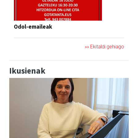
Odol-emaileak
»» Ekitaldi gehiago
Ikusienak