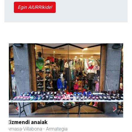
Egin AIURRIkide!
Previous
Next
Amasa kafetegia
Amasa-Villabona
- Gozotegiak