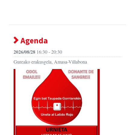
Agenda
2026/08/28
16:30 - 20:30
Gureako erakusgela, Amasa-Villabona