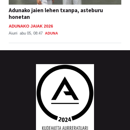
Adunako jaien lehen txanpa, asteburu
honetan
ADUNAKO JAIAK 2026
Aiurri
abu 05, 08:47
ADUNA