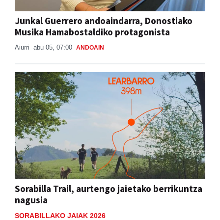
Junkal Guerrero andoaindarra, Donostiako
Musika Hamabostaldiko protagonista
Aiurri
abu 05, 07:00
ANDOAIN
Sorabilla Trail, aurtengo jaietako berrikuntza
nagusia
SORABILLAKO JAIAK 2026