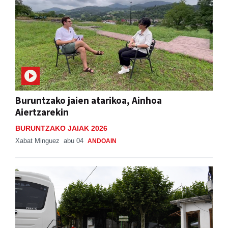
Buruntzako jaien atarikoa, Ainhoa
Aiertzarekin
BURUNTZAKO JAIAK 2026
Xabat Minguez
abu 04
ANDOAIN