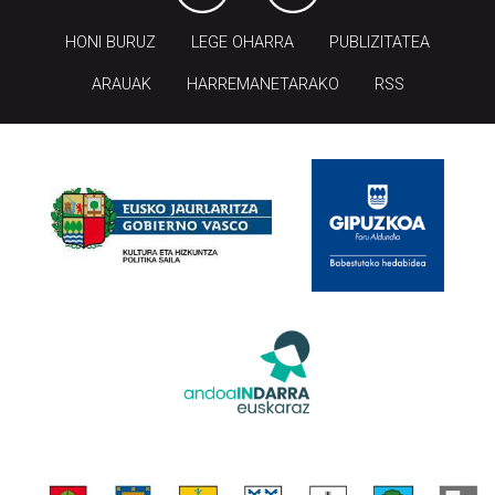
HONI BURUZ
LEGE OHARRA
PUBLIZITATEA
ARAUAK
HARREMANETARAKO
RSS