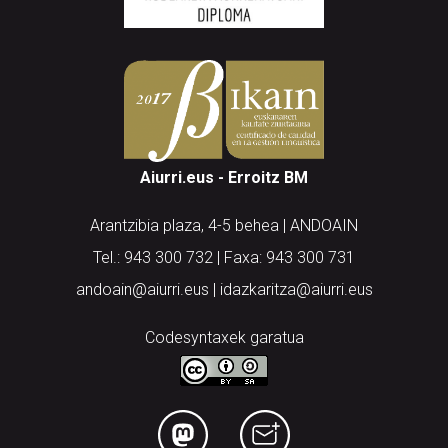
Aiurri.eus - Erroitz BM
Arantzibia plaza, 4-5 behea | ANDOAIN
Tel.: 943 300 732 | Faxa: 943 300 731
andoain@aiurri.eus | idazkaritza@aiurri.eus
Codesyntaxek garatua