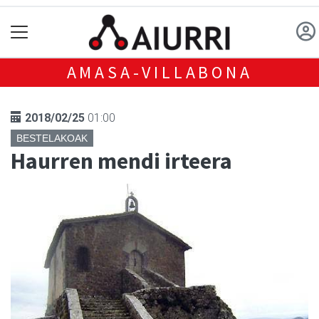
AMASA-VILLABONA
2018/02/25
01:00
BESTELAKOAK
Haurren mendi irteera