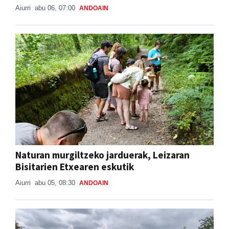
Aiurri
abu 06, 07:00
ANDOAIN
Naturan murgiltzeko jarduerak, Leizaran
Bisitarien Etxearen eskutik
Aiurri
abu 05, 08:30
ANDOAIN