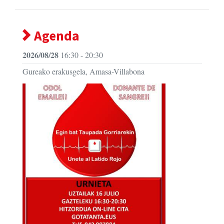
Agenda
2026/08/28
16:30 - 20:30
Gureako erakusgela, Amasa-Villabona