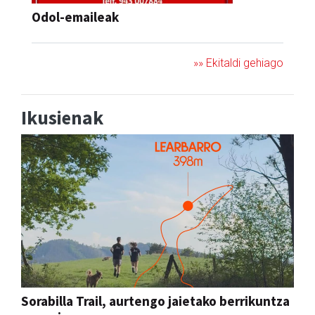
Odol-emaileak
»» Ekitaldi gehiago
Ikusienak
Sorabilla Trail, aurtengo jaietako berrikuntza