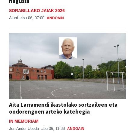
nagusia
SORABILLAKO JAIAK 2026
Aiurri
abu 06, 07:00
ANDOAIN
Aita Larramendi ikastolako sortzaileen eta
ondorengoen arteko katebegia
IN MEMORIAM
Jon Ander Ubeda
abu 06, 11:38
ANDOAIN