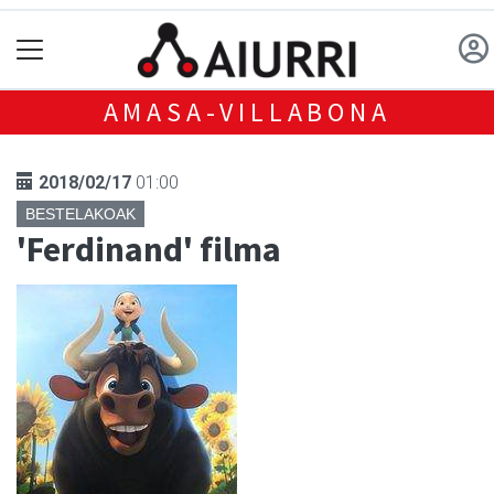
AMASA-VILLABONA
2018/02/17
01:00
BESTELAKOAK
'Ferdinand' filma