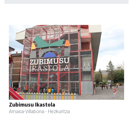
Previous
Next
Zubimusu Ikastola
Amasa-Villabona
- Hezkuntza