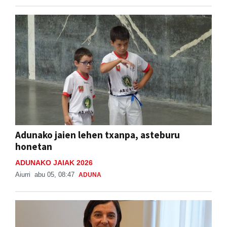
Adunako jaien lehen txanpa, asteburu
honetan
ADUNAKO JAIAK 2026
Aiurri
abu 05, 08:47
ADUNA