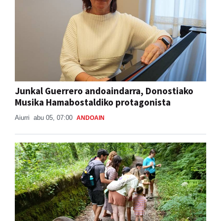
Junkal Guerrero andoaindarra, Donostiako
Musika Hamabostaldiko protagonista
Aiurri
abu 05, 07:00
ANDOAIN