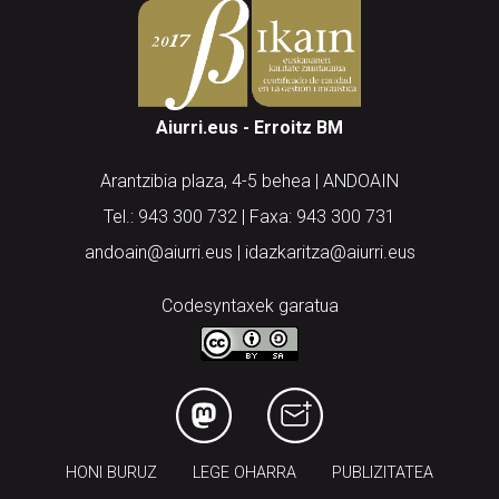
Aiurri.eus - Erroitz BM
Arantzibia plaza, 4-5 behea | ANDOAIN
Tel.: 943 300 732 | Faxa: 943 300 731
andoain@aiurri.eus | idazkaritza@aiurri.eus
Codesyntaxek garatua
HONI BURUZ
LEGE OHARRA
PUBLIZITATEA