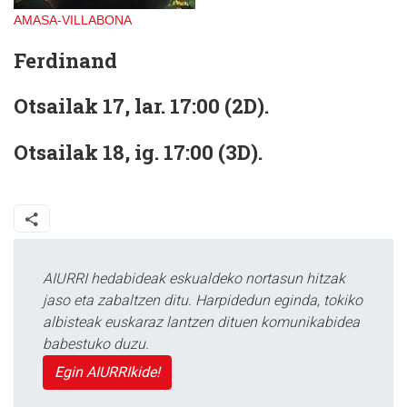
AMASA-VILLABONA
Ferdinand
Otsailak 17, lar. 17:00 (2D).
Otsailak 18, ig. 17:00 (3D).
AIURRI hedabideak eskualdeko nortasun hitzak
jaso eta zabaltzen ditu. Harpidedun eginda, tokiko
albisteak euskaraz lantzen dituen komunikabidea
babestuko duzu.
Egin AIURRIkide!