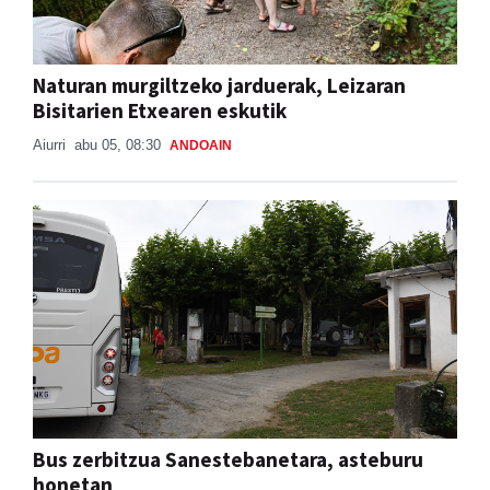
Naturan murgiltzeko jarduerak, Leizaran
Bisitarien Etxearen eskutik
Aiurri
abu 05, 08:30
ANDOAIN
Bus zerbitzua Sanestebanetara, asteburu
honetan