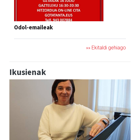
Odol-emaileak
»» Ekitaldi gehiago
Ikusienak