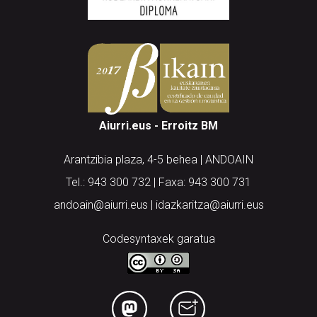
Aiurri.eus - Erroitz BM
Arantzibia plaza, 4-5 behea | ANDOAIN
Tel.: 943 300 732 | Faxa: 943 300 731
andoain@aiurri.eus | idazkaritza@aiurri.eus
Codesyntaxek garatua