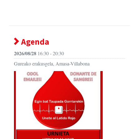
Agenda
2026/08/28
16:30 - 20:30
Gureako erakusgela, Amasa-Villabona