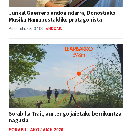
Junkal Guerrero andoaindarra, Donostiako
Musika Hamabostaldiko protagonista
Aiurri
abu 05, 07:00
ANDOAIN
Sorabilla Trail, aurtengo jaietako berrikuntza
nagusia
SORABILLAKO JAIAK 2026