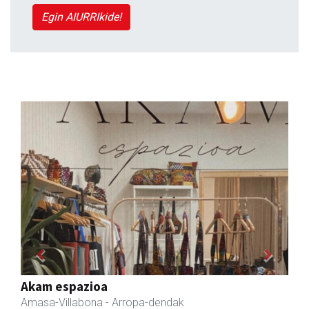
Egin AIURRIkide!
Previous
Next
Zubimusu Ikastola
Amasa-Villabona
- Hezkuntza