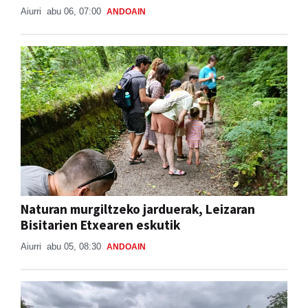
Aiurri
abu 06, 07:00
ANDOAIN
Naturan murgiltzeko jarduerak, Leizaran
Bisitarien Etxearen eskutik
Aiurri
abu 05, 08:30
ANDOAIN