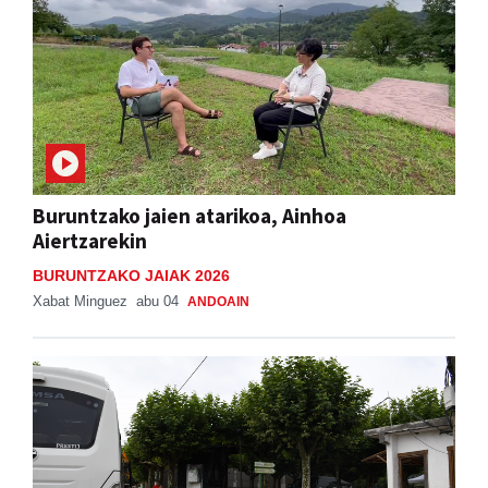
Buruntzako jaien atarikoa, Ainhoa
Aiertzarekin
BURUNTZAKO JAIAK 2026
Xabat Minguez
abu 04
ANDOAIN