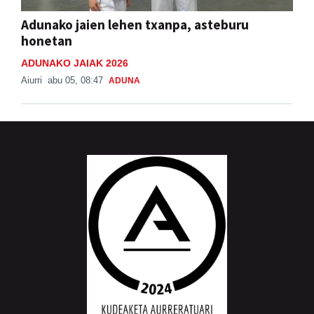
Adunako jaien lehen txanpa, asteburu
honetan
ADUNAKO JAIAK 2026
Aiurri
abu 05, 08:47
ADUNA