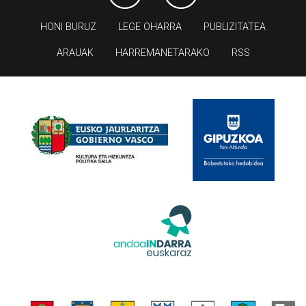
HONI BURUZ
LEGE OHARRA
PUBLIZITATEA
ARAUAK
HARREMANETARAKO
RSS