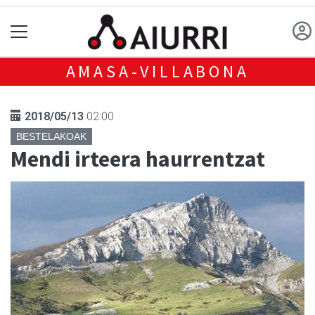
AMASA-VILLABONA
2018/05/13
02:00
BESTELAKOAK
Mendi irteera haurrentzat