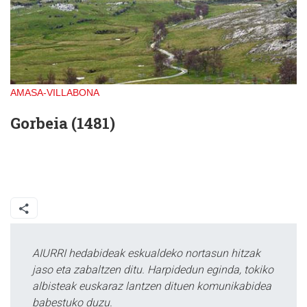
AMASA-VILLABONA
Gorbeia (1481)
AIURRI hedabideak eskualdeko nortasun hitzak
jaso eta zabaltzen ditu. Harpidedun eginda, tokiko
albisteak euskaraz lantzen dituen komunikabidea
babestuko duzu.