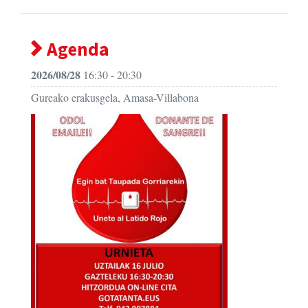
Agenda
2026/08/28
16:30 - 20:30
Gureako erakusgela, Amasa-Villabona