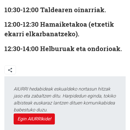
10:30-12:00 Taldearen oinarriak.
12:00-12:30 Hamaiketakoa (etxetik
ekarri elkarbanatzeko).
12:30-14:00 Helburuak eta ondorioak.
AIURRI hedabideak eskualdeko nortasun hitzak
jaso eta zabaltzen ditu. Harpidedun eginda, tokiko
albisteak euskaraz lantzen dituen komunikabidea
babestuko duzu.
Egin AIURRIkide!