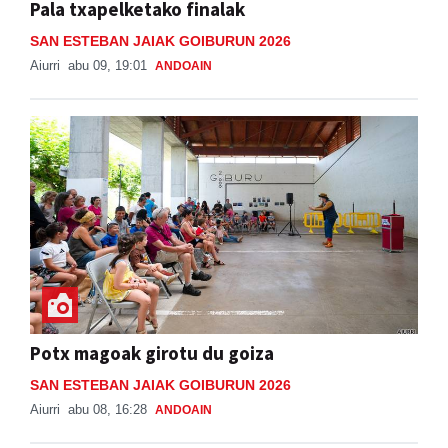
Pala txapelketako finalak
SAN ESTEBAN JAIAK GOIBURUN 2026
Aiurri
abu 09, 19:01
ANDOAIN
Potx magoak girotu du goiza
SAN ESTEBAN JAIAK GOIBURUN 2026
Aiurri
abu 08, 16:28
ANDOAIN