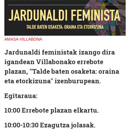
AMASA-VILLABONA
Jardunaldi feministak izango dira
igandean Villabonako errebote
plazan, "Talde baten osaketa: oraina
eta etorkizuna" izenburupean.
Egitaraua:
10:00 Errebote plazan elkartu.
10:00-10:30 Ezagutza jolasak.