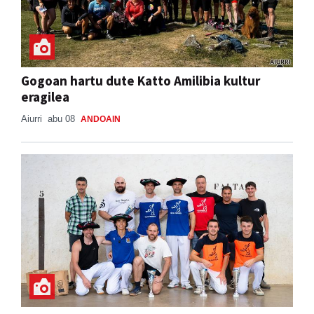
Gogoan hartu dute Katto Amilibia kultur
eragilea
Aiurri
abu 08
ANDOAIN