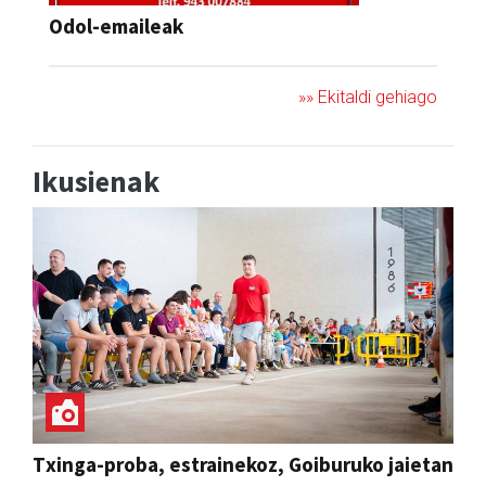
Odol-emaileak
»» Ekitaldi gehiago
Ikusienak
Txinga-proba, estrainekoz, Goiburuko jaietan