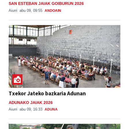
SAN ESTEBAN JAIAK GOIBURUN 2026
Aiurri
abu 09, 09:55
ANDOAIN
Txekor Jateko bazkaria Adunan
ADUNAKO JAIAK 2026
Aiurri
abu 09, 16:33
ADUNA