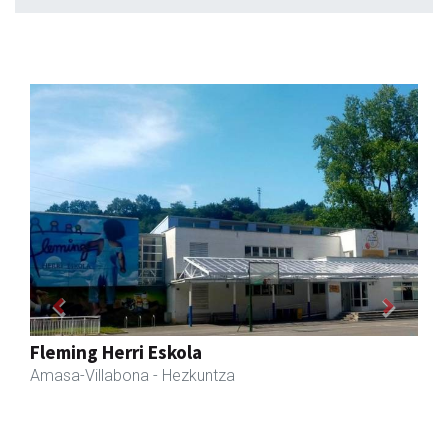
Previous
Next
Akam espazioa
Amasa-Villabona
- Arropa-dendak