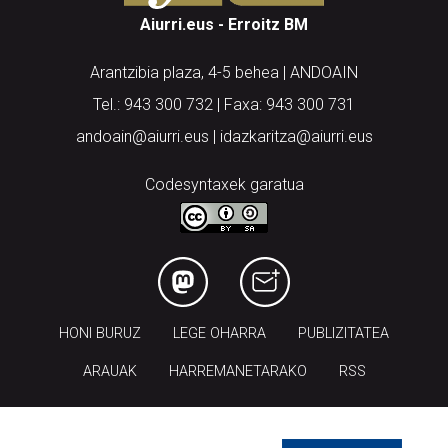
Aiurri.eus - Erroitz BM
Arantzibia plaza, 4-5 behea | ANDOAIN
Tel.: 943 300 732 | Faxa: 943 300 731
andoain@aiurri.eus | idazkaritza@aiurri.eus
Codesyntaxek garatua
HONI BURUZ
LEGE OHARRA
PUBLIZITATEA
ARAUAK
HARREMANETARAKO
RSS