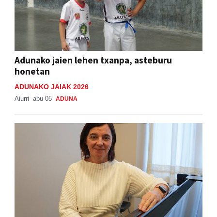
Adunako jaien lehen txanpa, asteburu
honetan
ADUNAKO JAIAK 2026
Aiurri
abu 05
ADUNA