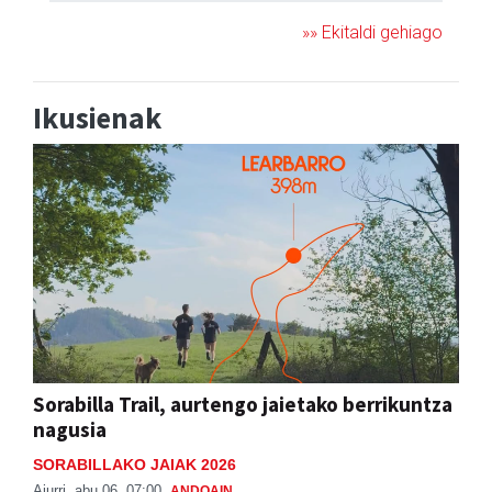
»» Ekitaldi gehiago
Ikusienak
Sorabilla Trail, aurtengo jaietako berrikuntza
nagusia
SORABILLAKO JAIAK 2026
Aiurri
abu 06, 07:00
ANDOAIN