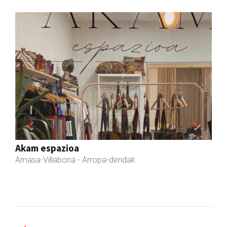
Previous
Next
Amane
Amasa-Villabona
- Arropa-dendak