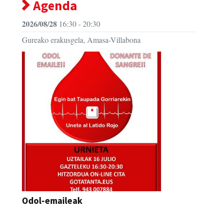
Agenda
2026/08/28
16:30 - 20:30
Gureako erakusgela, Amasa-Villabona
Odol-emaileak