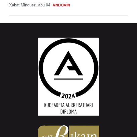
Xabat Minguez
abu 04
ANDOAIN