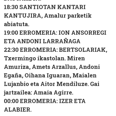
18:30
SANTIOTAN KANTARI
KANTUJIRA, Amalur parketik
abiatuta.
19:00
ERROMERIA: ION ANSORREGI
ETA ANDONI LARRAÑAGA
22:30
ERROMERIA: BERTSOLARIAK,
Txermingo ikastolan. Miren
Amuriza, Amets Arzallus, Andoni
Egaña, Oihana Iguaran, Maialen
Lujanbio eta Aitor Mendiluze. Gai
jartzailea: Amaia Agirre.
00:00
ERROMERIA: IZER ETA
ALABIER.