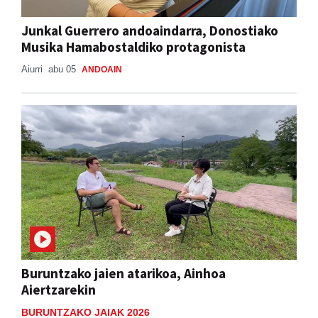
Junkal Guerrero andoaindarra, Donostiako
Musika Hamabostaldiko protagonista
Aiurri
abu 05
ANDOAIN
Buruntzako jaien atarikoa, Ainhoa
Aiertzarekin
BURUNTZAKO JAIAK 2026