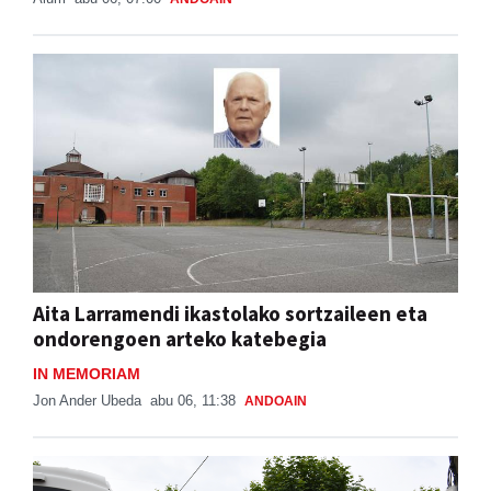
Aita Larramendi ikastolako sortzaileen eta
ondorengoen arteko katebegia
IN MEMORIAM
Jon Ander Ubeda
abu 06, 11:38
ANDOAIN