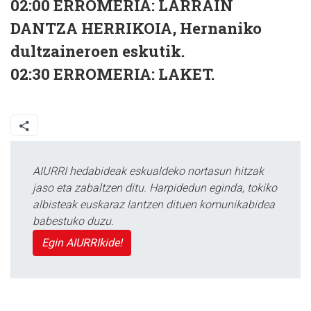
02:00
ERROMERIA: LARRAIN
DANTZA HERRIKOIA, Hernaniko
dultzaineroen eskutik.
02:30
ERROMERIA: LAKET.
AIURRI hedabideak eskualdeko nortasun hitzak
jaso eta zabaltzen ditu. Harpidedun eginda, tokiko
albisteak euskaraz lantzen dituen komunikabidea
babestuko duzu.
Egin AIURRIkide!