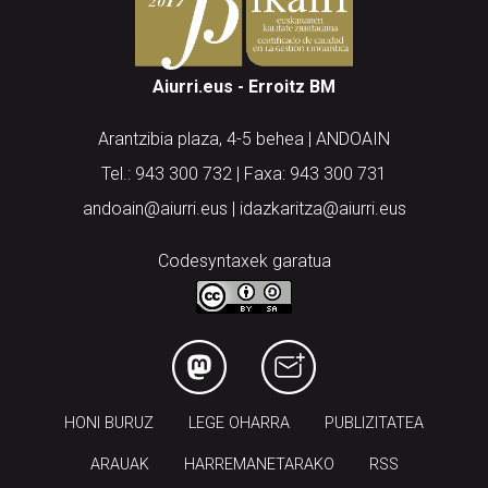
Aiurri.eus - Erroitz BM
Arantzibia plaza, 4-5 behea | ANDOAIN
Tel.: 943 300 732 | Faxa: 943 300 731
andoain@aiurri.eus | idazkaritza@aiurri.eus
Codesyntaxek garatua
HONI BURUZ
LEGE OHARRA
PUBLIZITATEA
ARAUAK
HARREMANETARAKO
RSS