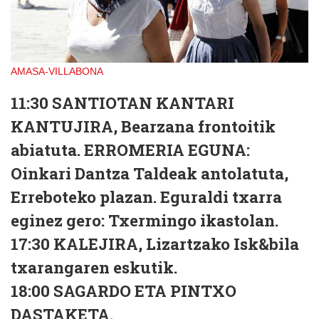
AMASA-VILLABONA
11:30
SANTIOTAN KANTARI
KANTUJIRA, Bearzana frontoitik
abiatuta. ERROMERIA EGUNA:
Oinkari Dantza Taldeak antolatuta,
Erreboteko plazan. Eguraldi txarra
eginez gero: Txermingo ikastolan.
17:30
KALEJIRA, Lizartzako Isk&bila
txarangaren eskutik.
18:00
SAGARDO ETA PINTXO
DASTAKETA.