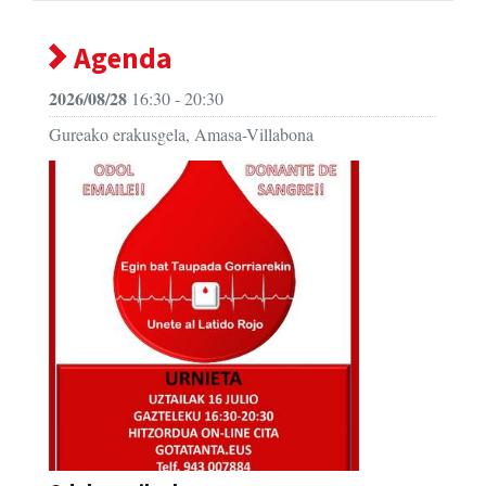
Agenda
2026/08/28
16:30 - 20:30
Gureako erakusgela, Amasa-Villabona