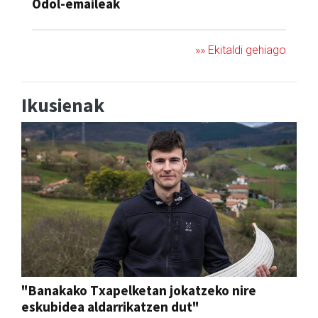
Odol-emaileak
»» Ekitaldi gehiago
Ikusienak
"Banakako Txapelketan jokatzeko nire
eskubidea aldarrikatzen dut"