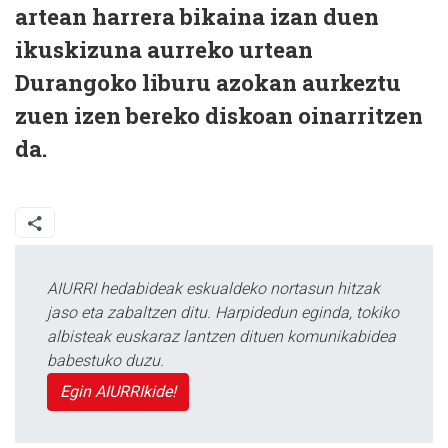
artean harrera bikaina izan duen
ikuskizuna aurreko urtean
Durangoko liburu azokan aurkeztu
zuen izen bereko diskoan oinarritzen
da.
AIURRI hedabideak eskualdeko nortasun hitzak
jaso eta zabaltzen ditu. Harpidedun eginda, tokiko
albisteak euskaraz lantzen dituen komunikabidea
babestuko duzu.
Egin AIURRIkide!