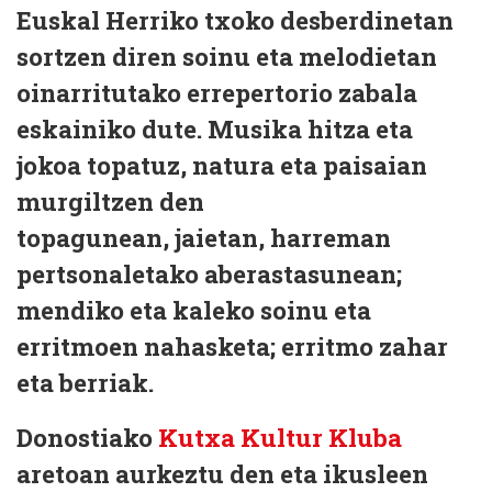
Euskal Herriko txoko desberdinetan
sortzen diren soinu eta melodietan
oinarritutako errepertorio zabala
eskainiko dute. Musika hitza eta
jokoa topatuz, natura eta paisaian
murgiltzen den
topagunean, jaietan, harreman
pertsonaletako aberastasunean;
mendiko eta kaleko soinu eta
erritmoen nahasketa; erritmo zahar
eta berriak.
Donostiako
Kutxa Kultur Kluba
aretoan aurkeztu den eta ikusleen