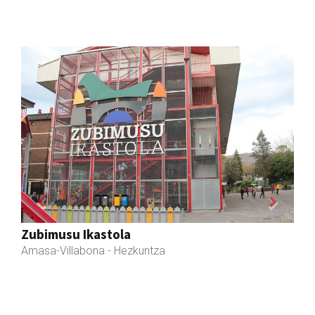
Previous
Next
Sahatsa belar-denda eta dietetika zentrua
Amasa-Villabona
- Belar-denda