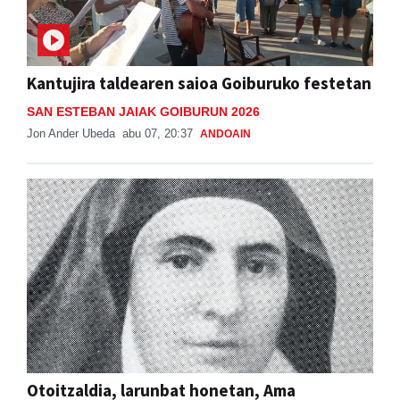
Kantujira taldearen saioa Goiburuko festetan
SAN ESTEBAN JAIAK GOIBURUN 2026
Jon Ander Ubeda
abu 07, 20:37
ANDOAIN
Otoitzaldia, larunbat honetan, Ama