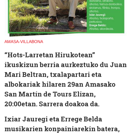
AMASA-VILLABONA
“Hots-Larretan Hirukotean”
ikuskizun berria aurkeztuko du Juan
Mari Beltran, txalapartari eta
albokariak
hilaren 29an Amasako
San Martín de Tours Elizan,
20:00etan.
Sarrera doakoa da.
Ixiar Jauregi eta Errege Belda
musikarien konpainiarekin batera,