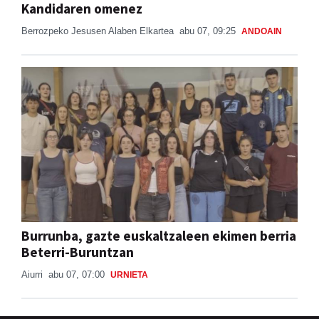
Kandidaren omenez
Berrozpeko Jesusen Alaben Elkartea
abu 07, 09:25
ANDOAIN
Burrunba, gazte euskaltzaleen ekimen berria
Beterri-Buruntzan
Aiurri
abu 07, 07:00
URNIETA