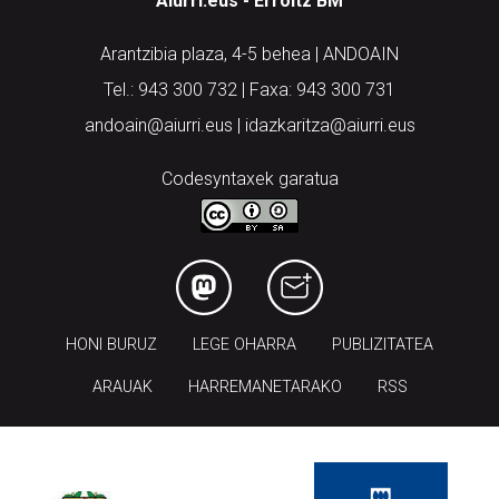
Aiurri.eus - Erroitz BM
Arantzibia plaza, 4-5 behea | ANDOAIN
Tel.: 943 300 732 | Faxa: 943 300 731
andoain@aiurri.eus | idazkaritza@aiurri.eus
Codesyntaxek garatua
HONI BURUZ
LEGE OHARRA
PUBLIZITATEA
ARAUAK
HARREMANETARAKO
RSS