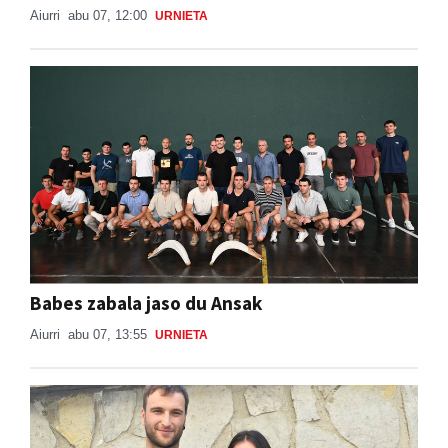
Aiurri
abu 07, 12:00
URNIETA
Babes zabala jaso du Ansak
Aiurri
abu 07, 13:55
URNIETA