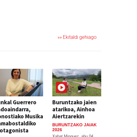
»» Ekitaldi gehiago
nkal Guerrero
Buruntzako jaien
doaindarra,
atarikoa, Ainhoa
nostiako Musika
Aiertzarekin
amabostaldiko
BURUNTZAKO JAIAK
otagonista
2026
Xabat Minguez
abu 04