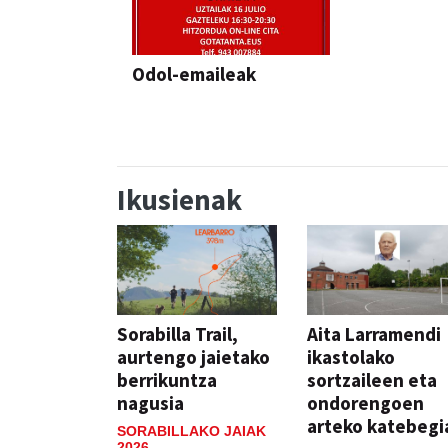
Odol-emaileak
Ikusienak
Sorabilla Trail,
Aita Larramendi
aurtengo jaietako
ikastolako
berrikuntza
sortzaileen eta
nagusia
ondorengoen
arteko katebegi
SORABILLAKO JAIAK
2026