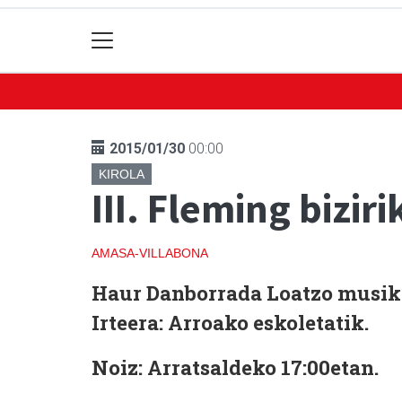
2015/01/30
00:00
KIROLA
III. Fleming biziri
AMASA-VILLABONA
Haur Danborrada
Loatzo musika
Irteera:
Arroako eskoletatik.
Noiz:
Arratsaldeko 17:00etan.