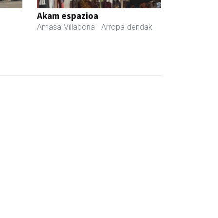
Akam espazioa
Amasa-Villabona
- Arropa-dendak