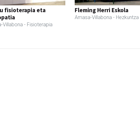
u fisioterapia eta
Fleming Herri Eskola
opatia
Amasa-Villabona
- Hezkuntza
-Villabona
- Fisioterapia