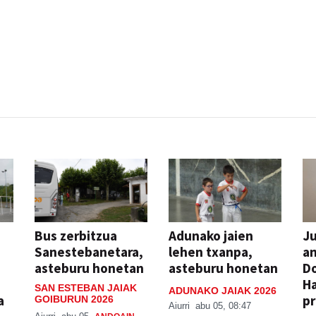
Bus zerbitzua
Adunako jaien
Ju
Sanestebanetara,
lehen txanpa,
an
asteburu honetan
asteburu honetan
Do
H
SAN ESTEBAN JAIAK
ADUNAKO JAIAK 2026
a
pr
GOIBURUN 2026
Aiurri
abu 05, 08:47