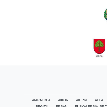
AIARALDEA
AIKOR
AIURRI
ALEA
BEGITU
ERRAN
EUSKALERRIA IRRA