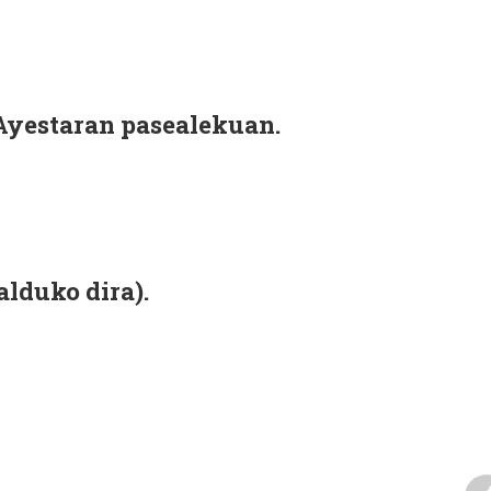
 Ayestaran pasealekuan.
alduko dira).