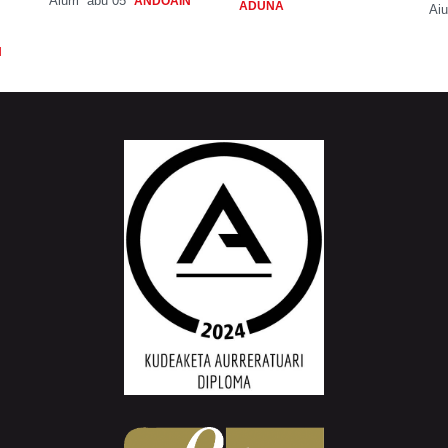
Aiurri
abu 05
ANDOAIN
ADUNA
Aiu
N