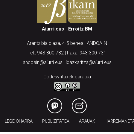
Aiurri.eus - Erroitz BM
Arantzibia plaza, 4-5 behea | ANDOAIN
Tel.: 943 300 732 | Faxa: 943 300 731
andoain@aiurri.eus | idazkaritza@aiurri.eus
Codesyntaxek garatua
LEGE OHARRA
PUBLIZITATEA
ARAUAK
HARREMANET