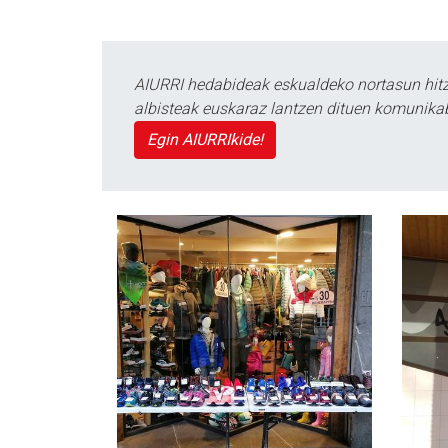
AIURRI hedabideak eskualdeko nortasun hitza
albisteak euskaraz lantzen dituen komunika
Egin AIURRIkide!