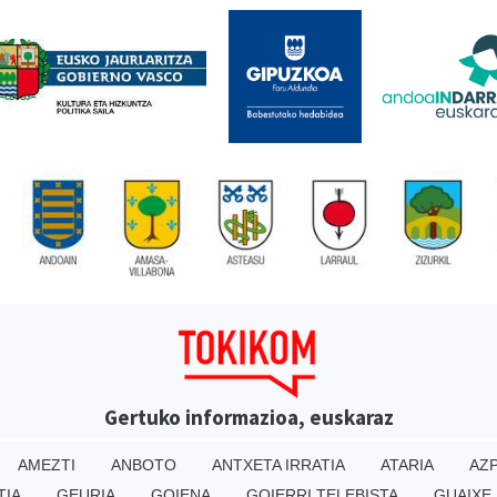
Gertuko informazioa, euskaraz
AMEZTI
ANBOTO
ANTXETA IRRATIA
ATARIA
AZP
TIA
GEURIA
GOIENA
GOIERRI TELEBISTA
GUAIXE