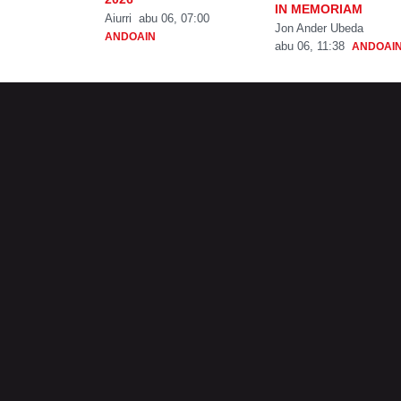
IN MEMORIAM
Aiurri
abu 06, 07:00
Jon Ander Ubeda
ANDOAIN
abu 06, 11:38
ANDOAI