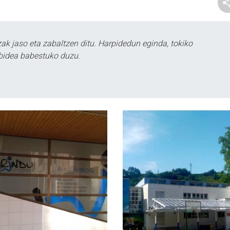
k jaso eta zabaltzen ditu. Harpidedun eginda, tokiko
bidea babestuko duzu.