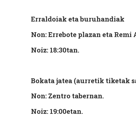
Erraldoiak eta buruhandiak
Non:
Errebote plazan eta Remi
Noiz:
18:30tan.
Bokata jatea
(aurretik tiketak s
Non:
Zentro tabernan.
Noiz:
19:00etan.