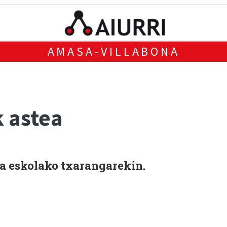
AMASA-VILLABONA
k astea
 eskolako txarangarekin.