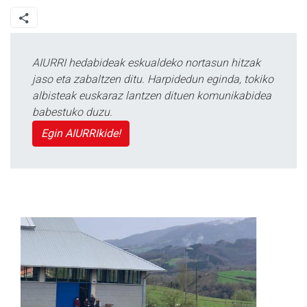
AIURRI hedabideak eskualdeko nortasun hitzak
jaso eta zabaltzen ditu. Harpidedun eginda, tokiko
albisteak euskaraz lantzen dituen komunikabidea
babestuko duzu.
Egin AIURRIkide!