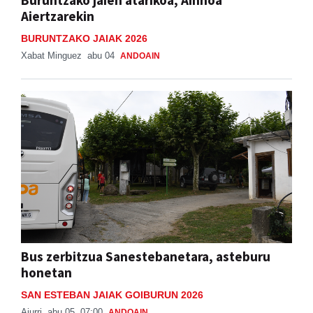
Buruntzako jaien atarikoa, Ainhoa
Aiertzarekin
BURUNTZAKO JAIAK 2026
Xabat Minguez
abu 04
ANDOAIN
Bus zerbitzua Sanestebanetara, asteburu
honetan
SAN ESTEBAN JAIAK GOIBURUN 2026
Aiurri
abu 05, 07:00
ANDOAIN