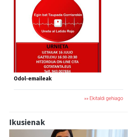
Odol-emaileak
»» Ekitaldi gehiago
Ikusienak