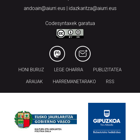
andoain@aiurri.eus | idazkaritza@aiurri.eus
Codesyntaxek garatua
HONI BURUZ
LEGE OHARRA
PUBLIZITATEA
ARAUAK
HARREMANETARAKO
RSS