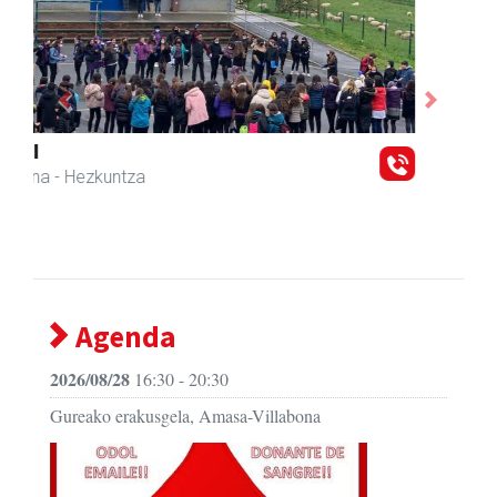
Previous
Next
Eizmendi ile-apaindegia
Amasa-Villabona
- Ile-apaindegiak
Agenda
2026/08/28
16:30 - 20:30
Gureako erakusgela, Amasa-Villabona