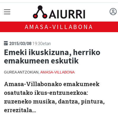
AMASA-VILLABONA
2015/03/08
19:30etan
Emeki ikuskizuna, herriko
emakumeen eskutik
GUREA ANTZOKIAN,
AMASA-VILLABONA
Amasa-Villabonako emakumeek
osatutako ikus-entzunezkoa:
zuzeneko musika, dantza, pintura,
errezitala...