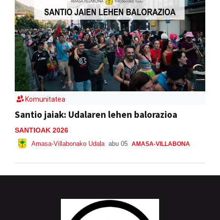
Komunitatea
Santio jaiak: Udalaren lehen balorazioa
SANTIOAK 2026
Amasa-Villabonako Udala
abu 05
AMASA-VILLABONA