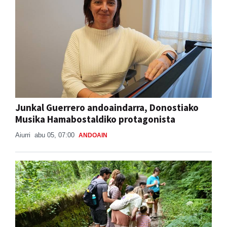
Junkal Guerrero andoaindarra, Donostiako
Musika Hamabostaldiko protagonista
Aiurri
abu 05, 07:00
ANDOAIN