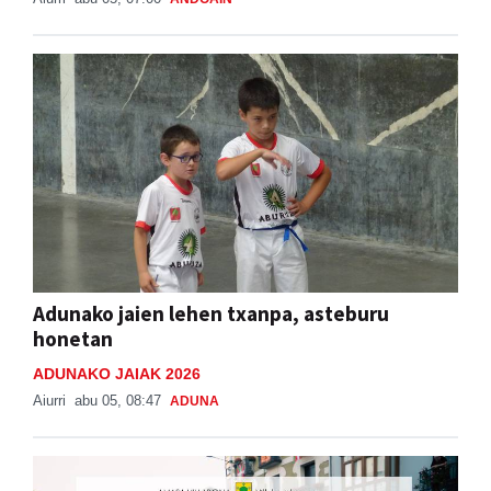
Adunako jaien lehen txanpa, asteburu
honetan
ADUNAKO JAIAK 2026
Aiurri
abu 05, 08:47
ADUNA