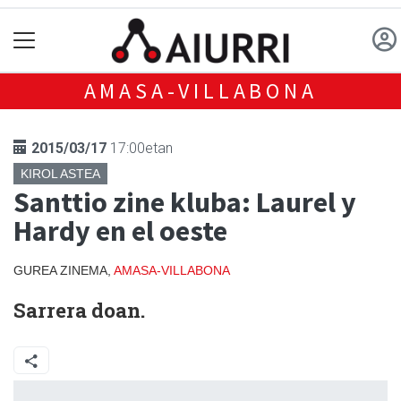
AMASA-VILLABONA
2015/03/17
17:00etan
KIROL ASTEA
Santtio zine kluba: Laurel y
Hardy en el oeste
GUREA ZINEMA,
AMASA-VILLABONA
Sarrera doan.