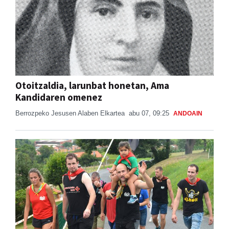
Otoitzaldia, larunbat honetan, Ama
Kandidaren omenez
Berrozpeko Jesusen Alaben Elkartea
abu 07, 09:25
ANDOAIN