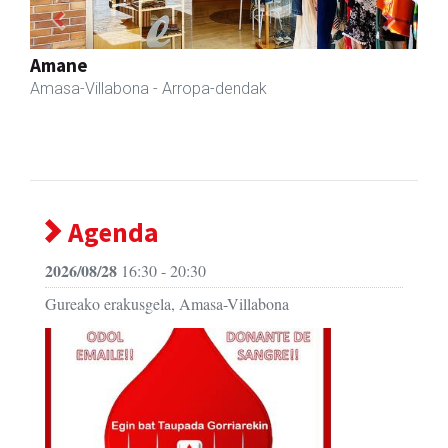
Previous
Next
Fleming Herri Eskola
Amasa-Villabona
- Hezkuntza
Agenda
2026/08/28
16:30 - 20:30
Gureako erakusgela, Amasa-Villabona