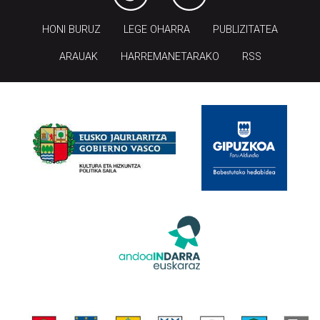
HONI BURUZ
LEGE OHARRA
PUBLIZITATEA
ARAUAK
HARREMANETARAKO
RSS