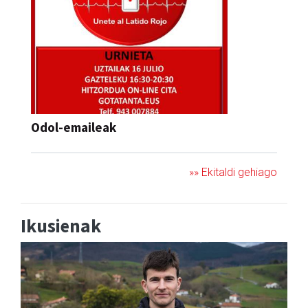
Odol-emaileak
»» Ekitaldi gehiago
Ikusienak