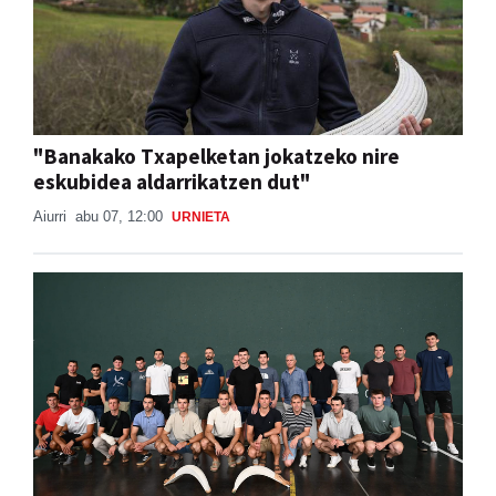
"Banakako Txapelketan jokatzeko nire
eskubidea aldarrikatzen dut"
Aiurri
abu 07, 12:00
URNIETA