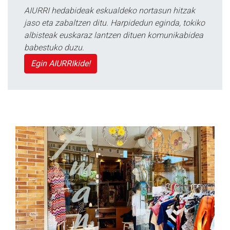
AIURRI hedabideak eskualdeko nortasun hitzak
jaso eta zabaltzen ditu. Harpidedun eginda, tokiko
albisteak euskaraz lantzen dituen komunikabidea
babestuko duzu.
Egin AIURRIkide!