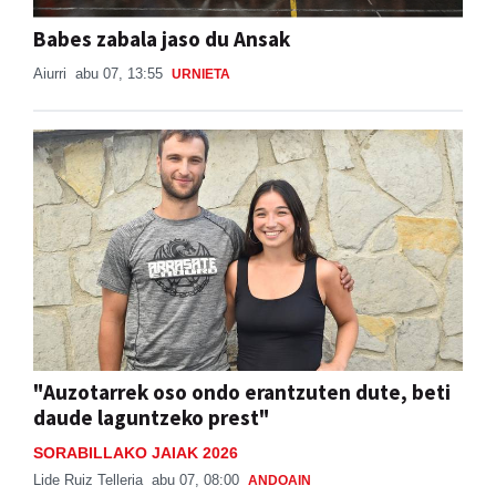
Babes zabala jaso du Ansak
Aiurri
abu 07, 13:55
URNIETA
"Auzotarrek oso ondo erantzuten dute, beti
daude laguntzeko prest"
SORABILLAKO JAIAK 2026
Lide Ruiz Telleria
abu 07, 08:00
ANDOAIN