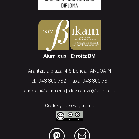
Aiurri.eus - Erroitz BM
Arantzibia plaza, 4-5 behea | ANDOAIN
Tel.: 943 300 732 | Faxa: 943 300 731
andoain@aiurri.eus | idazkaritza@aiurri.eus
Codesyntaxek garatua