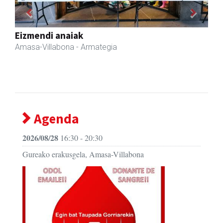
Previous
Next
Erniobea BHI
Amasa-Villabona
- Hezkuntza
Agenda
2026/08/28
16:30 - 20:30
Gureako erakusgela, Amasa-Villabona