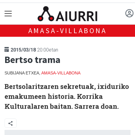
AMASA-VILLABONA
2015/03/18
20:00etan
Bertso trama
SUBIJANA ETXEA,
AMASA-VILLABONA
Bertsolaritzaren sekretuak, ixiduriko
emakumeen historia. Korrika
Kulturalaren baitan. Sarrera doan.