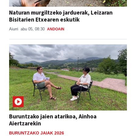
Naturan murgiltzeko jarduerak, Leizaran
Bisitarien Etxearen eskutik
Aiurri
abu 05, 08:30
ANDOAIN
Buruntzako jaien atarikoa, Ainhoa
Aiertzarekin
BURUNTZAKO JAIAK 2026