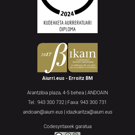
Aiurri.eus - Erroitz BM
Arantzibia plaza, 4-5 behea | ANDOAIN
Tel.: 943 300 732 | Faxa: 943 300 731
andoain@aiurri.eus | idazkaritza@aiurri.eus
Codesyntaxek garatua