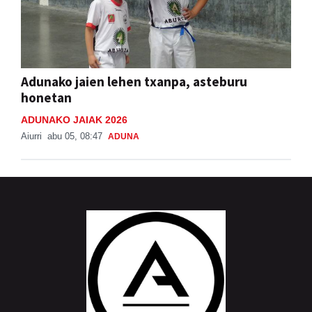
Adunako jaien lehen txanpa, asteburu
honetan
ADUNAKO JAIAK 2026
Aiurri
abu 05, 08:47
ADUNA