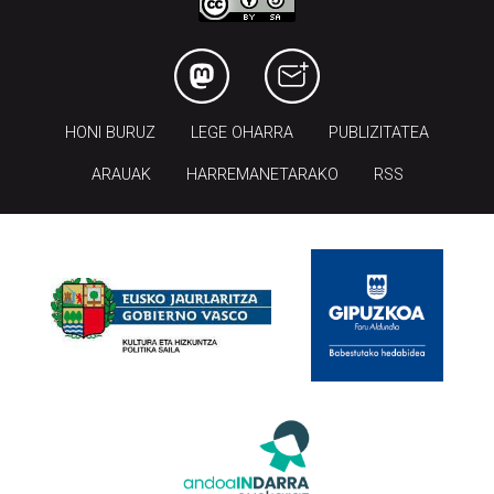
HONI BURUZ
LEGE OHARRA
PUBLIZITATEA
ARAUAK
HARREMANETARAKO
RSS