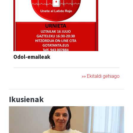
Odol-emaileak
»» Ekitaldi gehiago
Ikusienak