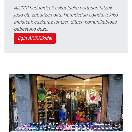
AIURRI hedabideak eskualdeko nortasun hitzak
jaso eta zabaltzen ditu. Harpidedun eginda, tokiko
albisteak euskaraz lantzen dituen komunikabidea
babestuko duzu.
Egin AIURRIkide!