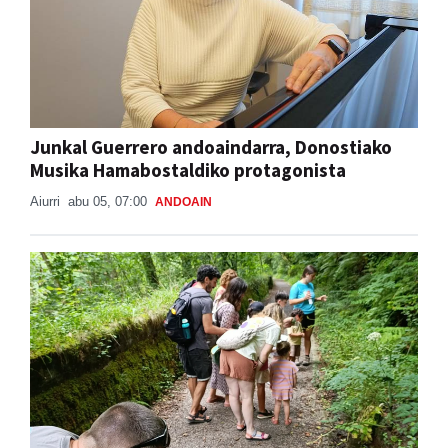
Junkal Guerrero andoaindarra, Donostiako
Musika Hamabostaldiko protagonista
Aiurri
abu 05, 07:00
ANDOAIN