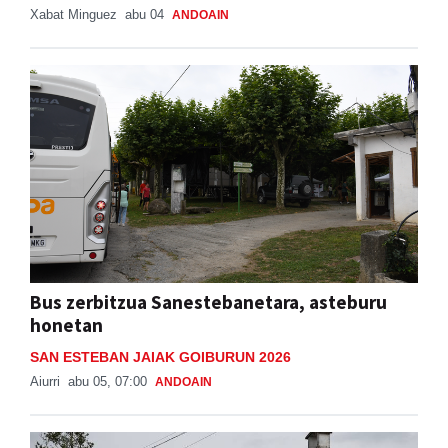
Xabat Minguez
abu 04
ANDOAIN
Bus zerbitzua Sanestebanetara, asteburu
honetan
SAN ESTEBAN JAIAK GOIBURUN 2026
Aiurri
abu 05, 07:00
ANDOAIN