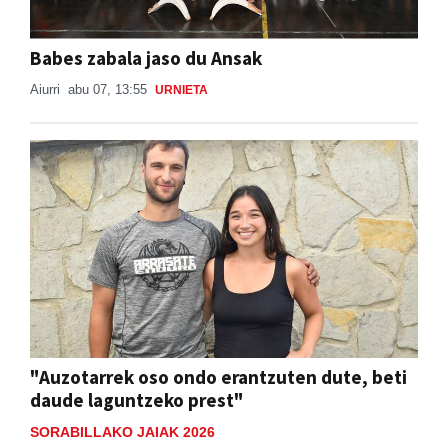
Babes zabala jaso du Ansak
Aiurri
abu 07, 13:55
URNIETA
"Auzotarrek oso ondo erantzuten dute, beti
daude laguntzeko prest"
SORABILLAKO JAIAK 2026