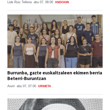
Lide Ruiz Telleria
abu 07, 08:00
ANDOAIN
Burrunba, gazte euskaltzaleen ekimen berria
Beterri-Buruntzan
Aiurri
abu 07, 07:00
URNIETA