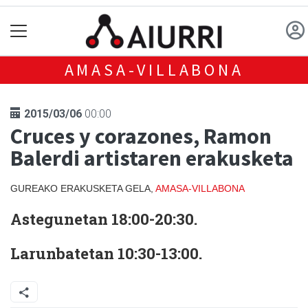
AMASA-VILLABONA
2015/03/06
00:00
Cruces y corazones, Ramon
Balerdi artistaren erakusketa
GUREAKO ERAKUSKETA GELA,
AMASA-VILLABONA
Astegunetan 18:00-20:30.
Larunbatetan 10:30-13:00.