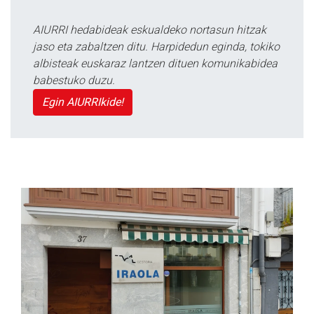
AIURRI hedabideak eskualdeko nortasun hitzak
jaso eta zabaltzen ditu. Harpidedun eginda, tokiko
albisteak euskaraz lantzen dituen komunikabidea
babestuko duzu.
Egin AIURRIkide!