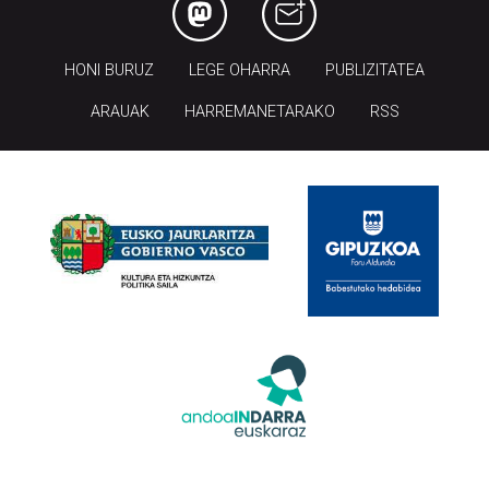
HONI BURUZ
LEGE OHARRA
PUBLIZITATEA
ARAUAK
HARREMANETARAKO
RSS