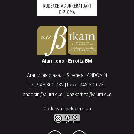
Aiurri.eus - Erroitz BM
Arantzibia plaza, 4-5 behea | ANDOAIN
Tel.: 943 300 732 | Faxa: 943 300 731
andoain@aiurri.eus | idazkaritza@aiurri.eus
Codesyntaxek garatua