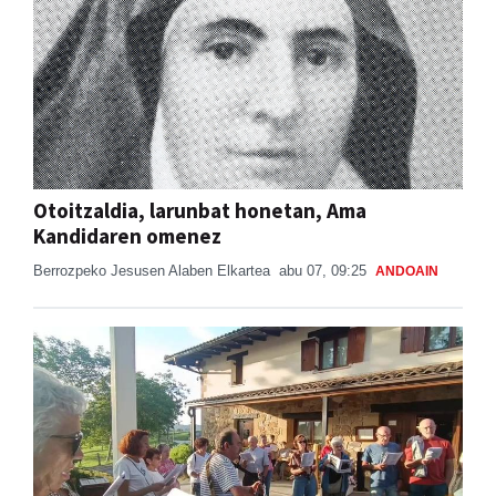
Otoitzaldia, larunbat honetan, Ama
Kandidaren omenez
Berrozpeko Jesusen Alaben Elkartea
abu 07, 09:25
ANDOAIN