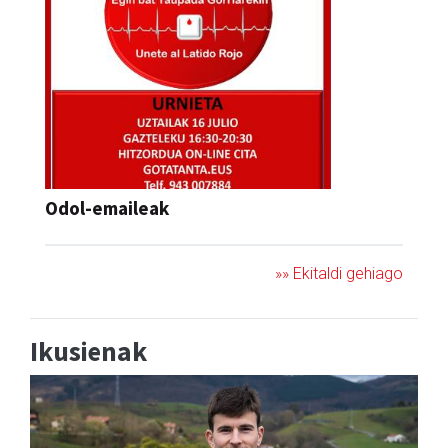
Odol-emaileak
»» Ekitaldi gehiago
Ikusienak