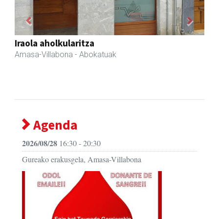
Previous
Next
Arindu fisioterapia eta osteopatia
Amasa-Villabona
- Fisioterapia
Agenda
2026/08/28
16:30 - 20:30
Gureako erakusgela, Amasa-Villabona