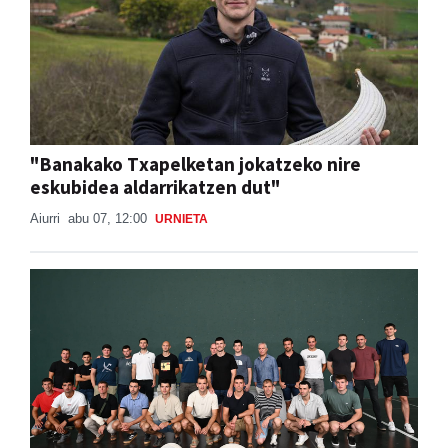
"Banakako Txapelketan jokatzeko nire
eskubidea aldarrikatzen dut"
Aiurri
abu 07, 12:00
URNIETA