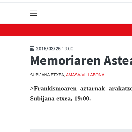
2015/03/25
19:00
Memoriaren Astea
SUBIJANA ETXEA,
AMASA-VILLABONA
>Frankismoaren aztarnak arakatze
Subijana etxea, 19:00.