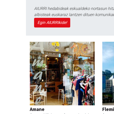
AIURRI hedabideak eskualdeko nortasun hitza
albisteak euskaraz lantzen dituen komunika
Egin AIURRIkide!
Amane
Flemi