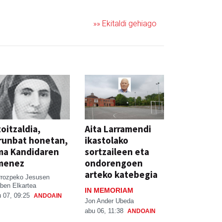
»» Ekitaldi gehiago
oitzaldia,
Aita Larramendi
runbat honetan,
ikastolako
ma Kandidaren
sortzaileen eta
menez
ondorengoen
arteko katebegia
rrozpeko Jesusen
ben Elkartea
IN MEMORIAM
 07, 09:25
ANDOAIN
Jon Ander Ubeda
abu 06, 11:38
ANDOAIN