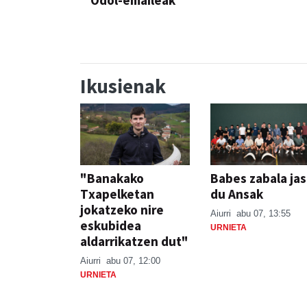
Odol-emaileak
Ikusienak
"Banakako
Babes zabala ja
Txapelketan
du Ansak
jokatzeko nire
Aiurri
abu 07, 13:55
eskubidea
URNIETA
aldarrikatzen dut"
Aiurri
abu 07, 12:00
URNIETA