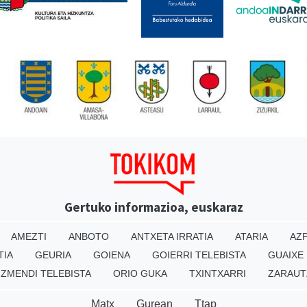
Gertuko informazioa, euskaraz
AMEZTI
ANBOTO
ANTXETA IRRATIA
ATARIA
AZP
TIA
GEURIA
GOIENA
GOIERRI TELEBISTA
GUAIXE
IZMENDI TELEBISTA
ORIO GUKA
TXINTXARRI
ZARAUT
Matx
Gurean
Ttap