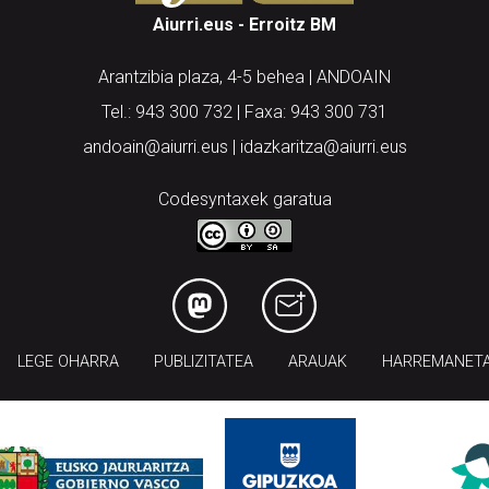
Aiurri.eus - Erroitz BM
Arantzibia plaza, 4-5 behea | ANDOAIN
Tel.: 943 300 732 | Faxa: 943 300 731
andoain@aiurri.eus | idazkaritza@aiurri.eus
Codesyntaxek garatua
LEGE OHARRA
PUBLIZITATEA
ARAUAK
HARREMANET