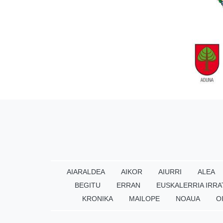
AIARALDEA
AIKOR
AIURRI
ALEA
BEGITU
ERRAN
EUSKALERRIA IRRA
KRONIKA
MAILOPE
NOAUA
O