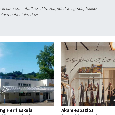
k jaso eta zabaltzen ditu. Harpidedun eginda, tokiko
bidea babestuko duzu.
ng Herri Eskola
Akam espazioa