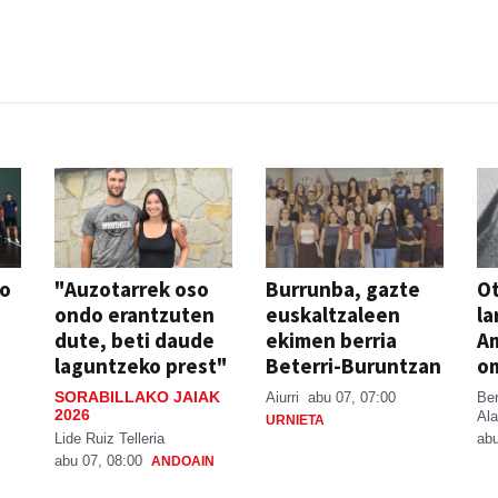
so
"Auzotarrek oso
Burrunba, gazte
Ot
ondo erantzuten
euskaltzaleen
la
dute, beti daude
ekimen berria
A
laguntzeko prest"
Beterri-Buruntzan
o
SORABILLAKO JAIAK
Aiurri
abu 07, 07:00
Be
2026
Ala
URNIETA
Lide Ruiz Telleria
abu
abu 07, 08:00
ANDOAIN