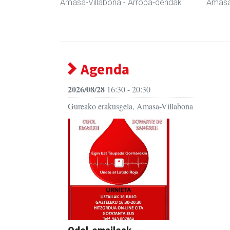
Amasa-Villabona
- Arropa-dendak
Amasa
Agenda
2026/08/28
16:30 - 20:30
Gureako erakusgela, Amasa-Villabona