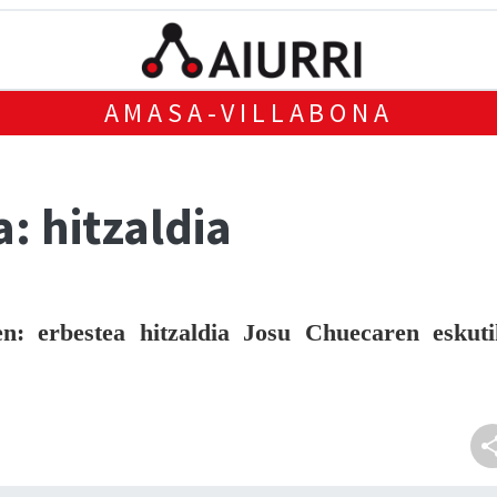
AMASA-VILLABONA
: hitzaldia
n: erbestea
hitzaldia Josu Chuecaren eskuti