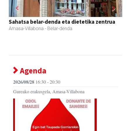
Previous
Next
Zubimusu Ikastola
Amasa-Villabona
- Hezkuntza
Agenda
2026/08/28
16:30 - 20:30
Gureako erakusgela, Amasa-Villabona