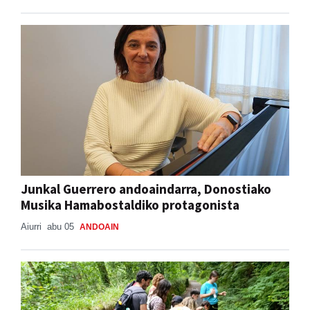
Junkal Guerrero andoaindarra, Donostiako
Musika Hamabostaldiko protagonista
Aiurri
abu 05
ANDOAIN