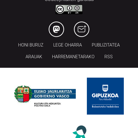
HONI BURUZ
LEGE OHARRA
PUBLIZITATEA
ARAUAK
HARREMANETARAKO
RSS