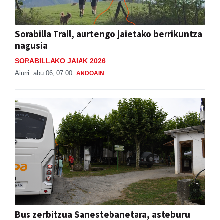
Sorabilla Trail, aurtengo jaietako berrikuntza
nagusia
SORABILLAKO JAIAK 2026
Aiurri
abu 06, 07:00
ANDOAIN
Bus zerbitzua Sanestebanetara, asteburu