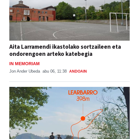
Aita Larramendi ikastolako sortzaileen eta
ondorengoen arteko katebegia
IN MEMORIAM
Jon Ander Ubeda
abu 06, 11:38
ANDOAIN