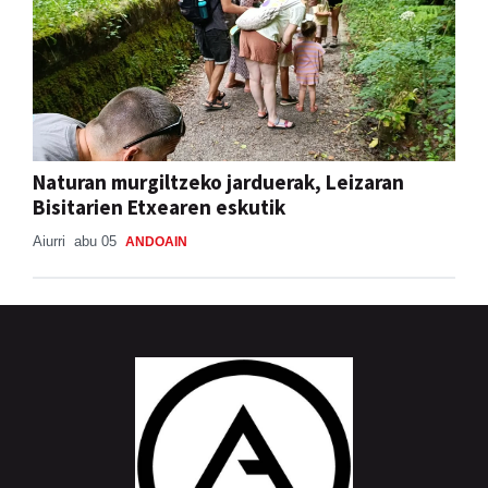
Naturan murgiltzeko jarduerak, Leizaran
Bisitarien Etxearen eskutik
Aiurri
abu 05
ANDOAIN