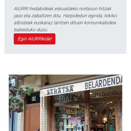
AIURRI hedabideak eskualdeko nortasun hitzak
jaso eta zabaltzen ditu. Harpidedun eginda, tokiko
albisteak euskaraz lantzen dituen komunikabidea
babestuko duzu.
Egin AIURRIkide!