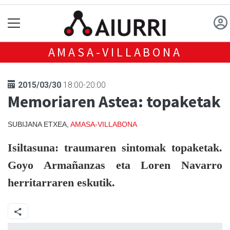
AMASA-VILLABONA
2015/03/30
18:00-20:00
Memoriaren Astea: topaketak
SUBIJANA ETXEA,
AMASA-VILLABONA
Isiltasuna: traumaren sintomak
topaketak.
Goyo Armañanzas eta Loren Navarro
herritarraren eskutik.