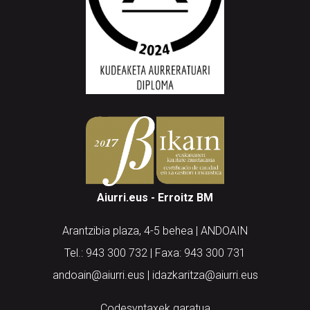
Aiurri.eus - Erroitz BM
Arantzibia plaza, 4-5 behea | ANDOAIN
Tel.: 943 300 732 | Faxa: 943 300 731
andoain@aiurri.eus | idazkaritza@aiurri.eus
Codesyntaxek garatua