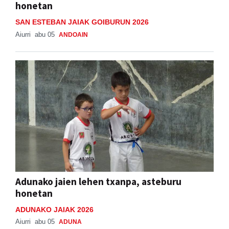
honetan
SAN ESTEBAN JAIAK GOIBURUN 2026
Aiurri
abu 05
ANDOAIN
Adunako jaien lehen txanpa, asteburu
honetan
ADUNAKO JAIAK 2026
Aiurri
abu 05
ADUNA