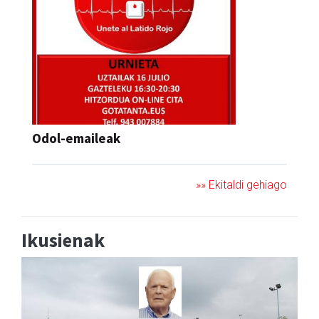
Odol-emaileak
»» Ekitaldi gehiago
Ikusienak