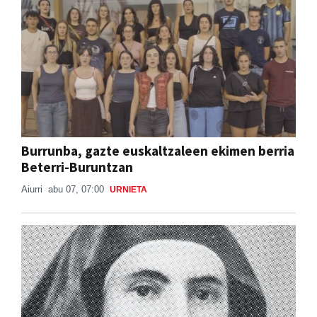
Burrunba, gazte euskaltzaleen ekimen berria
Beterri-Buruntzan
Aiurri
abu 07, 07:00
URNIETA