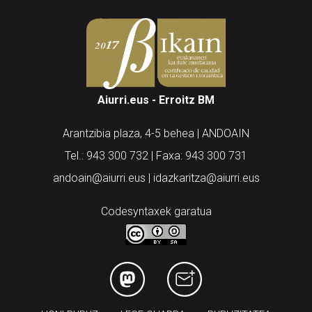
Aiurri.eus - Erroitz BM
Arantzibia plaza, 4-5 behea | ANDOAIN
Tel.: 943 300 732 | Faxa: 943 300 731
andoain@aiurri.eus | idazkaritza@aiurri.eus
Codesyntaxek garatua