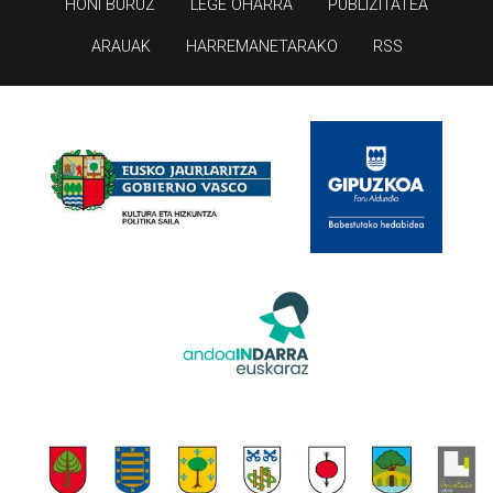
HONI BURUZ
LEGE OHARRA
PUBLIZITATEA
ARAUAK
HARREMANETARAKO
RSS