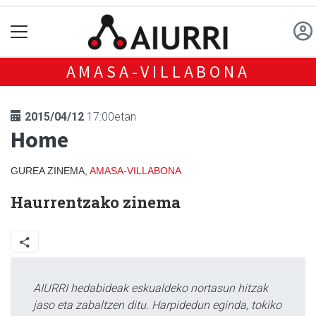
AMASA-VILLABONA
2015/04/12
17:00etan
Home
GUREA ZINEMA,
AMASA-VILLABONA
Haurrentzako zinema
AIURRI hedabideak eskualdeko nortasun hitzak
jaso eta zabaltzen ditu. Harpidedun eginda, tokiko