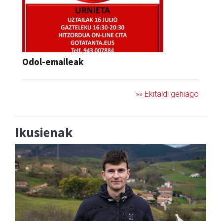
Odol-emaileak
»» Ekitaldi gehiago
Ikusienak