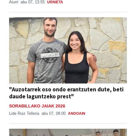
Aiurri
abu 07, 13:55
URNIETA
"Auzotarrek oso ondo erantzuten dute, beti
daude laguntzeko prest"
SORABILLAKO JAIAK 2026
Lide Ruiz Telleria
abu 07, 08:00
ANDOAIN