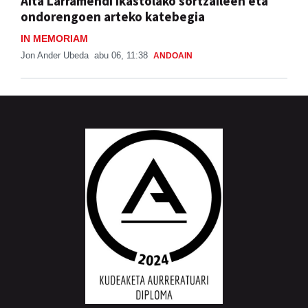
Aita Larramendi ikastolako sortzaileen eta
ondorengoen arteko katebegia
IN MEMORIAM
Jon Ander Ubeda
abu 06, 11:38
ANDOAIN