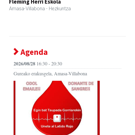
Amasa kafetegia
Amasa-Villabona
- Gozotegiak
Agenda
2026/08/28
16:30 - 20:30
Gureako erakusgela, Amasa-Villabona