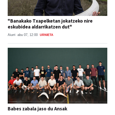
"Banakako Txapelketan jokatzeko nire
eskubidea aldarrikatzen dut"
Aiurri
abu 07, 12:00
URNIETA
Babes zabala jaso du Ansak