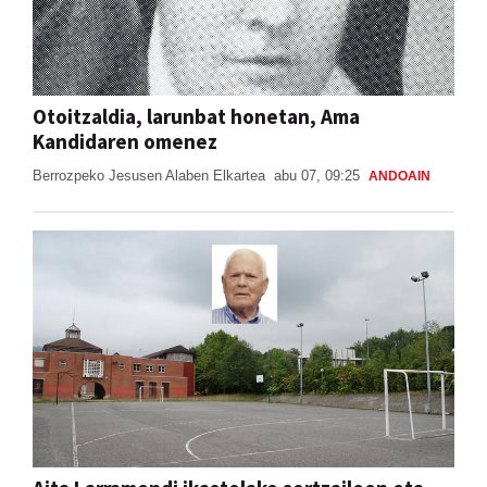
Otoitzaldia, larunbat honetan, Ama
Kandidaren omenez
Berrozpeko Jesusen Alaben Elkartea
abu 07, 09:25
ANDOAIN