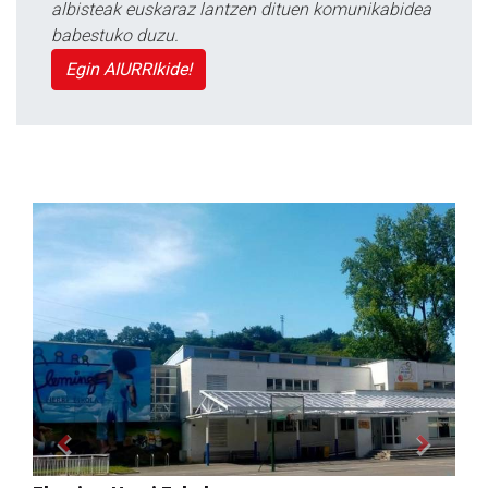
albisteak euskaraz lantzen dituen komunikabidea
babestuko duzu.
Egin AIURRIkide!
Previous
Next