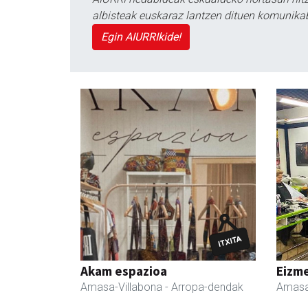
albisteak euskaraz lantzen dituen komunika
Egin AIURRIkide!
Akam espazioa
Eizme
Amasa-Villabona
- Arropa-dendak
Amasa