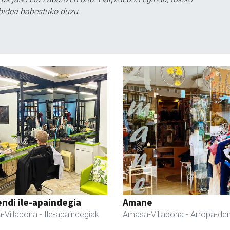
bidea babestuko duzu.
ndi ile-apaindegia
Amane
-Villabona
- Ile-apaindegiak
Amasa-Villabona
- Arropa-de