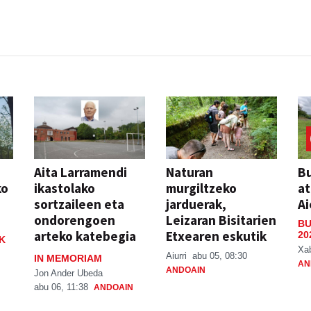
Aita Larramendi
Naturan
Bu
ko
ikastolako
murgiltzeko
at
sortzaileen eta
jarduerak,
Ai
ondorengoen
Leizaran Bisitarien
BU
arteko katebegia
Etxearen eskutik
20
K
Xa
Aiurri
abu 05, 08:30
IN MEMORIAM
AN
ANDOAIN
Jon Ander Ubeda
abu 06, 11:38
ANDOAIN