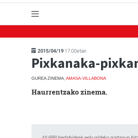
2015/04/19
17:00etan
Pixkanaka-pixka
GUREA ZINEMA,
AMASA-VILLABONA
Haurrentzako zinema.
AIURRI hedabideak eskualdeko nortasun hitza