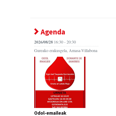
Agenda
2026/08/28
16:30 - 20:30
Gureako erakusgela, Amasa-Villabona
Odol-emaileak