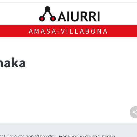
AMASA-VILLABONA
naka
k jaso eta zabaltzen ditu. Harpidedun eginda, tokiko