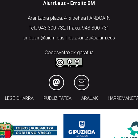
Aiurri.eus - Erroitz BM
Arantzibia plaza, 4-5 behea | ANDOAIN
Tel.: 943 300 732 | Faxa: 943 300 731
andoain@aiurri.eus | idazkaritza@aiurri.eus
Codesyntaxek garatua
LEGE OHARRA
PUBLIZITATEA
ARAUAK
HARREMANET