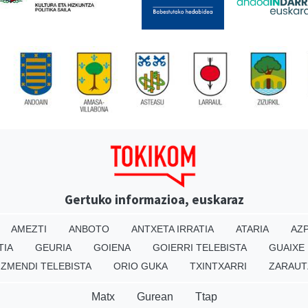
Gertuko informazioa, euskaraz
AMEZTI
ANBOTO
ANTXETA IRRATIA
ATARIA
AZP
TIA
GEURIA
GOIENA
GOIERRI TELEBISTA
GUAIXE
IZMENDI TELEBISTA
ORIO GUKA
TXINTXARRI
ZARAUT
Matx
Gurean
Ttap