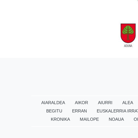
AIARALDEA
AIKOR
AIURRI
ALEA
BEGITU
ERRAN
EUSKALERRIA IRRA
KRONIKA
MAILOPE
NOAUA
O