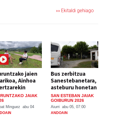
»» Ekitaldi gehiago
runtzako jaien
Bus zerbitzua
arikoa, Ainhoa
Sanestebanetara,
ertzarekin
asteburu honetan
RUNTZAKO JAIAK
SAN ESTEBAN JAIAK
26
GOIBURUN 2026
bat Minguez
abu 04
Aiurri
abu 05, 07:00
DOAIN
ANDOAIN