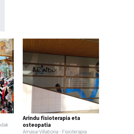
Arindu fisioterapia eta
osteopatia
ndak
Amasa-Villabona
- Fisioterapia