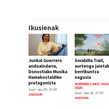
Ikusienak
Junkal Guerrero
Sorabilla Trail,
andoaindarra,
aurtengo jaieta
Donostiako Musika
berrikuntza
Hamabostaldiko
nagusia
protagonista
SORABILLAKO JAIA
2026
Aiurri
abu 05, 07:00
Aiurri
abu 06, 07:00
ANDOAIN
ANDOAIN