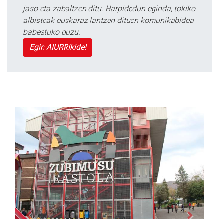
jaso eta zabaltzen ditu. Harpidedun eginda, tokiko
albisteak euskaraz lantzen dituen komunikabidea
babestuko duzu.
Egin AIURRIkide!