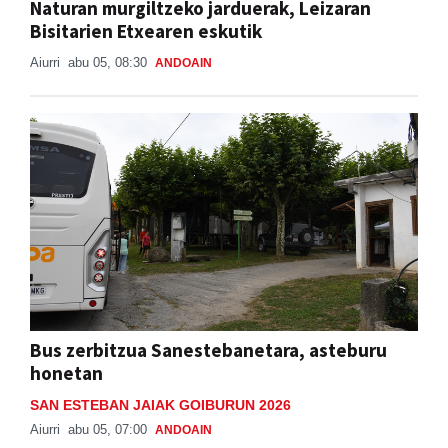
Naturan murgiltzeko jarduerak, Leizaran
Bisitarien Etxearen eskutik
Aiurri
abu 05, 08:30
ANDOAIN
Bus zerbitzua Sanestebanetara, asteburu
honetan
SAN ESTEBAN JAIAK GOIBURUN 2026
Aiurri
abu 05, 07:00
ANDOAIN