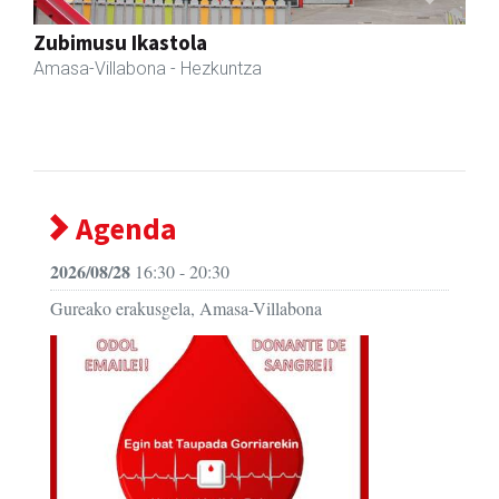
Previous
Next
Akam espazioa
Amasa-Villabona
- Arropa-dendak
Agenda
2026/08/28
16:30 - 20:30
Gureako erakusgela, Amasa-Villabona