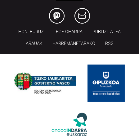
HONI BURUZ
LEGE OHARRA
PUBLIZITATEA
ARAUAK
HARREMANETARAKO
RSS