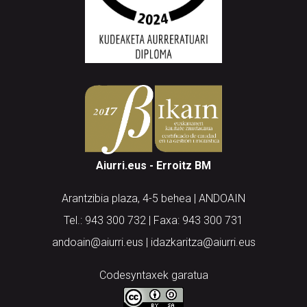
Aiurri.eus - Erroitz BM
Arantzibia plaza, 4-5 behea | ANDOAIN
Tel.: 943 300 732 | Faxa: 943 300 731
andoain@aiurri.eus | idazkaritza@aiurri.eus
Codesyntaxek garatua