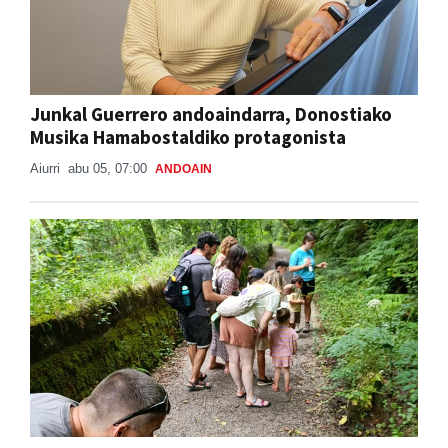
Junkal Guerrero andoaindarra, Donostiako
Musika Hamabostaldiko protagonista
Aiurri
abu 05, 07:00
ANDOAIN