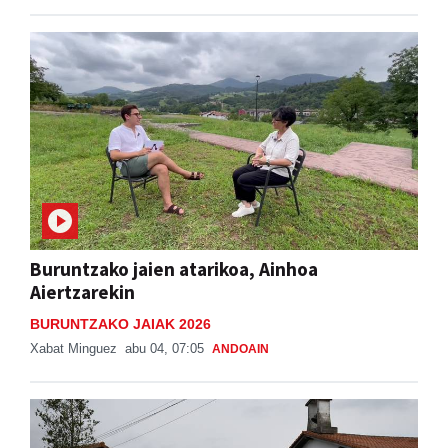
Buruntzako jaien atarikoa, Ainhoa
Aiertzarekin
BURUNTZAKO JAIAK 2026
Xabat Minguez
abu 04, 07:05
ANDOAIN