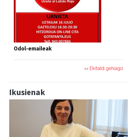
Odol-emaileak
»» Ekitaldi gehiago
Ikusienak