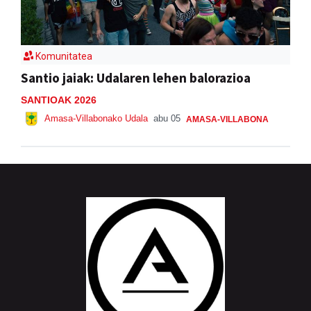
Komunitatea
Santio jaiak: Udalaren lehen balorazioa
SANTIOAK 2026
Amasa-Villabonako Udala
abu 05
AMASA-VILLABONA