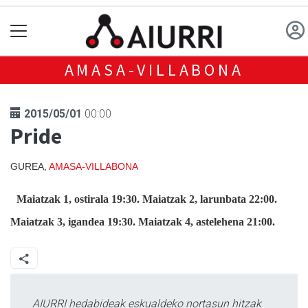
AMASA-VILLABONA
2015/05/01
00:00
Pride
GUREA,
AMASA-VILLABONA
Maiatzak 1, ostirala 19:30. Maiatzak 2, larunbata 22:00.
Maiatzak 3, igandea 19:30. Maiatzak 4, astelehena 21:00.
AIURRI hedabideak eskualdeko nortasun hitzak