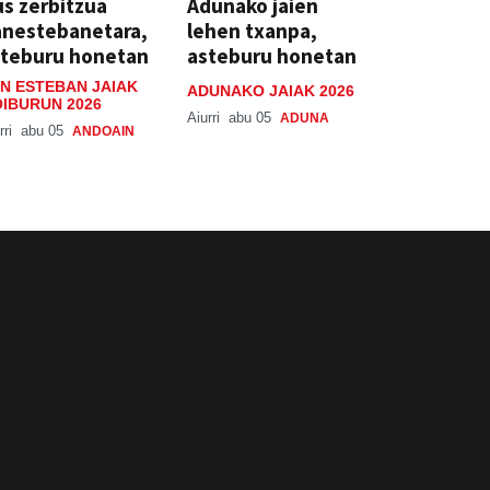
s zerbitzua
Adunako jaien
anestebanetara,
lehen txanpa,
steburu honetan
asteburu honetan
N ESTEBAN JAIAK
ADUNAKO JAIAK 2026
IBURUN 2026
Aiurri
abu 05
ADUNA
rri
abu 05
ANDOAIN