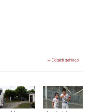
»» Ekitaldi gehiago