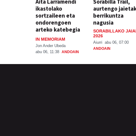
Aita Larramendi
Sorabilla Trail,
ikastolako
aurtengo jaieta
sortzaileen eta
berrikuntza
ondorengoen
nagusia
arteko katebegia
SORABILLAKO JAIA
2026
IN MEMORIAM
Aiurri
abu 06, 07:00
Jon Ander Ubeda
ANDOAIN
abu 06, 11:38
ANDOAIN