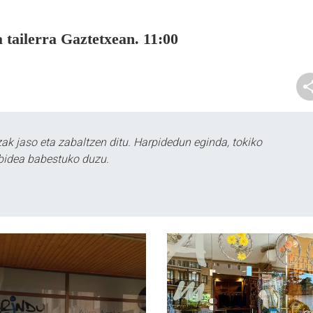
 tailerra Gaztetxean. 11:00
k jaso eta zabaltzen ditu. Harpidedun eginda, tokiko
bidea babestuko duzu.