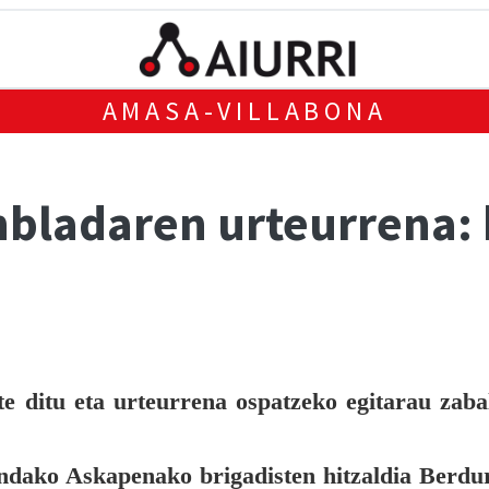
AMASA-VILLABONA
bladaren urteurrena: h
e ditu eta urteurrena ospatzeko egitarau zaba
dako Askapenako brigadisten hitzaldia Berdu