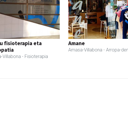
u fisioterapia eta
Amane
opatia
Amasa-Villabona
- Arropa-de
-Villabona
- Fisioterapia