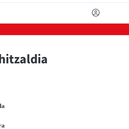
itzaldia
la
ra