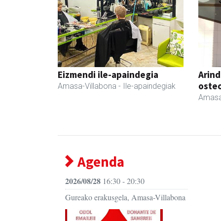
Eizmendi ile-apaindegia
Arind
oste
Amasa-Villabona
- Ile-apaindegiak
Amasa
Agenda
2026/08/28
16:30 - 20:30
Gureako erakusgela, Amasa-Villabona