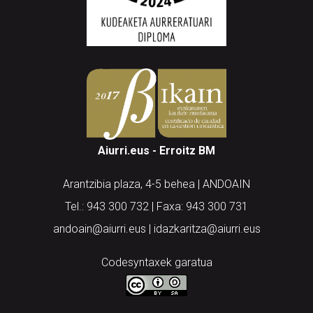
Aiurri.eus - Erroitz BM
Arantzibia plaza, 4-5 behea | ANDOAIN
Tel.: 943 300 732 | Faxa: 943 300 731
andoain@aiurri.eus | idazkaritza@aiurri.eus
Codesyntaxek garatua