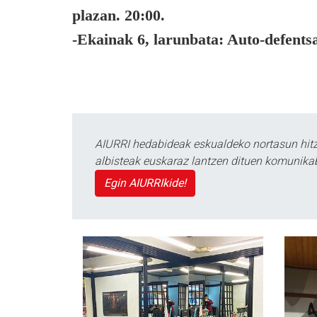
plazan. 20:00.
-Ekainak 6, larunbata:
Auto-defentsa
AIURRI hedabideak eskualdeko nortasun hitza
albisteak euskaraz lantzen dituen komunika
Egin AIURRIkide!