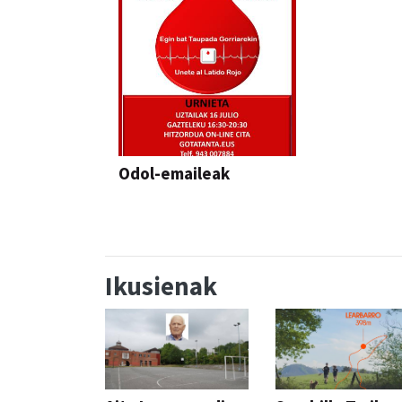
Odol-emaileak
Ikusienak