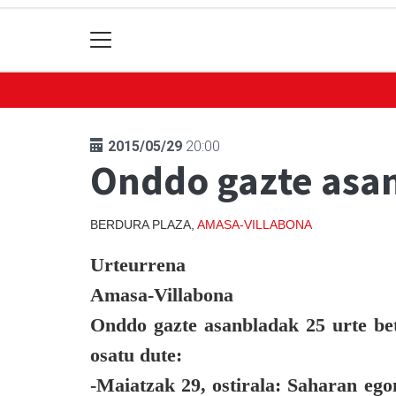
2015/05/29
20:00
Onddo gazte asan
BERDURA PLAZA,
AMASA-VILLABONA
Urteurrena
Amasa-Villabona
Onddo
gazte asanbladak 25 urte bet
osatu dute:
-Maiatzak 29, ostirala:
Saharan egon