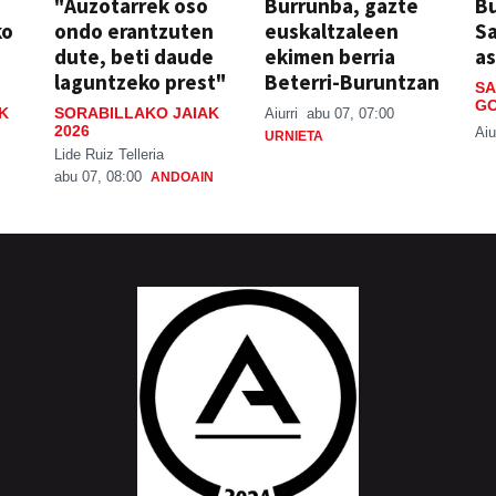
"Auzotarrek oso
Burrunba, gazte
Bu
ko
ondo erantzuten
euskaltzaleen
S
dute, beti daude
ekimen berria
a
laguntzeko prest"
Beterri-Buruntzan
SA
GO
K
SORABILLAKO JAIAK
Aiurri
abu 07, 07:00
2026
Aiu
URNIETA
Lide Ruiz Telleria
abu 07, 08:00
ANDOAIN