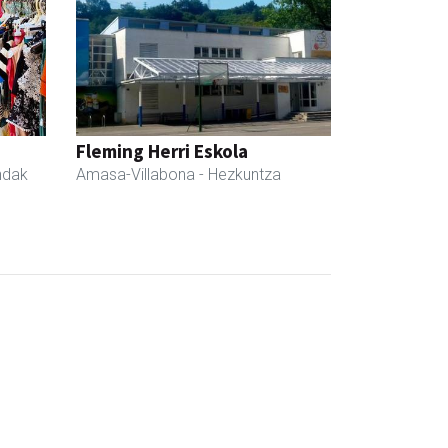
Fleming Herri Eskola
ndak
Amasa-Villabona
- Hezkuntza