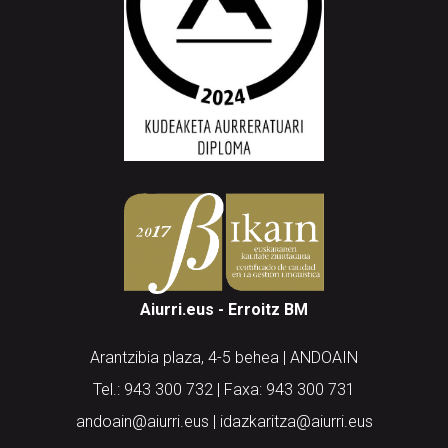
Aiurri.eus - Erroitz BM
Arantzibia plaza, 4-5 behea | ANDOAIN
Tel.: 943 300 732 | Faxa: 943 300 731
andoain@aiurri.eus | idazkaritza@aiurri.eus