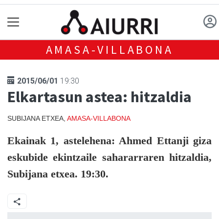
AMASA-VILLABONA
2015/06/01
19:30
Elkartasun astea: hitzaldia
SUBIJANA ETXEA,
AMASA-VILLABONA
Ekainak 1, astelehena:
Ahmed Ettanji giza
eskubide ekintzaile sahararraren hitzaldia,
Subijana etxea. 19:30.