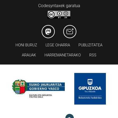
Codesyntaxek garatua
HONI BURUZ
LEGE OHARRA
PUBLIZITATEA
ARAUAK
HARREMANETARAKO
RSS