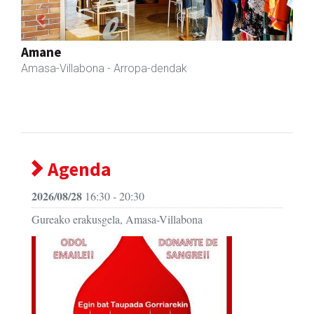
Previous
Next
Eizmendi anaiak
Amasa-Villabona
- Armategia
Agenda
2026/08/28
16:30 - 20:30
Gureako erakusgela, Amasa-Villabona