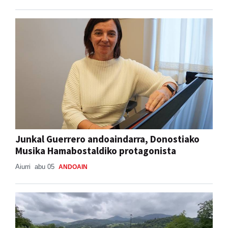
Junkal Guerrero andoaindarra, Donostiako
Musika Hamabostaldiko protagonista
Aiurri
abu 05
ANDOAIN