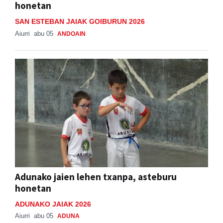
honetan
SAN ESTEBAN JAIAK GOIBURUN 2026
Aiurri
abu 05
ANDOAIN
Adunako jaien lehen txanpa, asteburu
honetan
ADUNAKO JAIAK 2026
Aiurri
abu 05
ADUNA