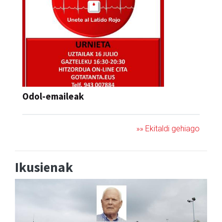
Odol-emaileak
»» Ekitaldi gehiago
Ikusienak