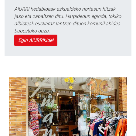
AIURRI hedabideak eskualdeko nortasun hitzak
jaso eta zabaltzen ditu. Harpidedun eginda, tokiko
albisteak euskaraz lantzen dituen komunikabidea
babestuko duzu.
Egin AIURRIkide!