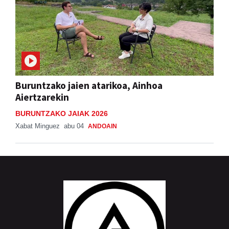
Buruntzako jaien atarikoa, Ainhoa
Aiertzarekin
BURUNTZAKO JAIAK 2026
Xabat Minguez
abu 04
ANDOAIN