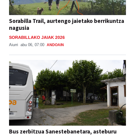
Sorabilla Trail, aurtengo jaietako berrikuntza
nagusia
SORABILLAKO JAIAK 2026
Aiurri
abu 06, 07:00
ANDOAIN
Bus zerbitzua Sanestebanetara, asteburu