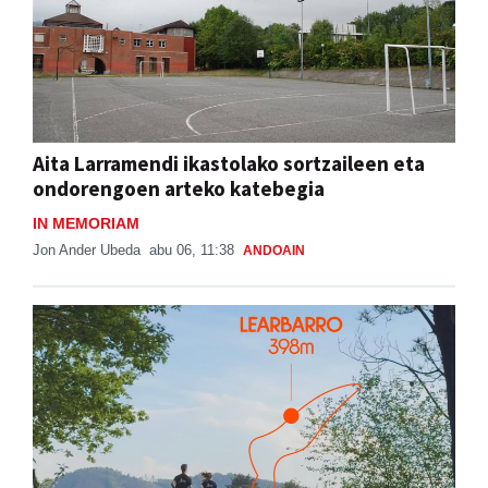
Aita Larramendi ikastolako sortzaileen eta
ondorengoen arteko katebegia
IN MEMORIAM
Jon Ander Ubeda
abu 06, 11:38
ANDOAIN