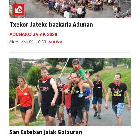
Txekor Jateko bazkaria Adunan
ADUNAKO JAIAK 2026
Aiurri
abu 09, 16:33
ADUNA
San Esteban jaiak Goiburun