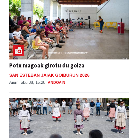
Potx magoak girotu du goiza
SAN ESTEBAN JAIAK GOIBURUN 2026
Aiurri
abu 08, 16:28
ANDOAIN