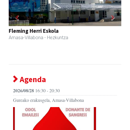
Previous
Next
Amasa kafetegia
Amasa-Villabona
- Gozotegiak
Agenda
2026/08/28
16:30 - 20:30
Gureako erakusgela, Amasa-Villabona