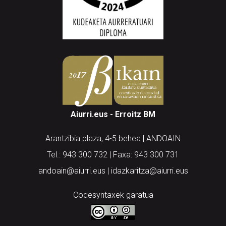
Aiurri.eus - Erroitz BM
Arantzibia plaza, 4-5 behea | ANDOAIN
Tel.: 943 300 732 | Faxa: 943 300 731
andoain@aiurri.eus | idazkaritza@aiurri.eus
Codesyntaxek garatua