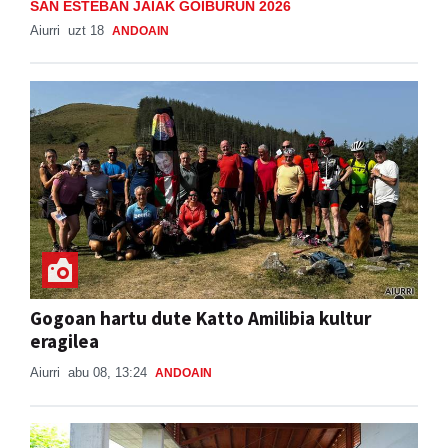
SAN ESTEBAN JAIAK GOIBURUN 2026
Aiurri
uzt 18
ANDOAIN
Gogoan hartu dute Katto Amilibia kultur
eragilea
Aiurri
abu 08, 13:24
ANDOAIN