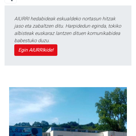
AIURRI hedabideak eskualdeko nortasun hitzak
jaso eta zabaltzen ditu. Harpidedun eginda, tokiko
albisteak euskaraz lantzen dituen komunikabidea
babestuko duzu.
Egin AIURRIkide!