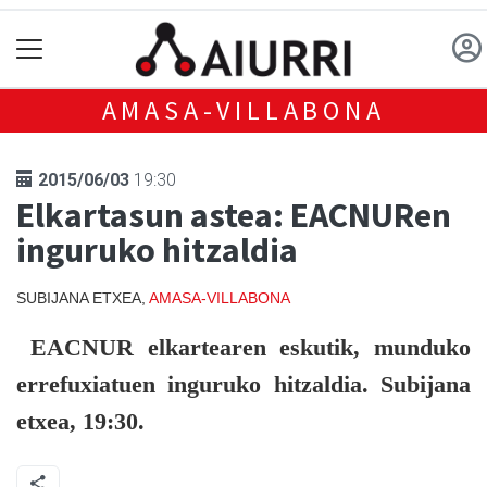
AMASA-VILLABONA
2015/06/03
19:30
Elkartasun astea: EACNURen
inguruko hitzaldia
SUBIJANA ETXEA,
AMASA-VILLABONA
EACNUR elkartearen eskutik, munduko
errefuxiatuen inguruko hitzaldia. Subijana
etxea, 19:30.