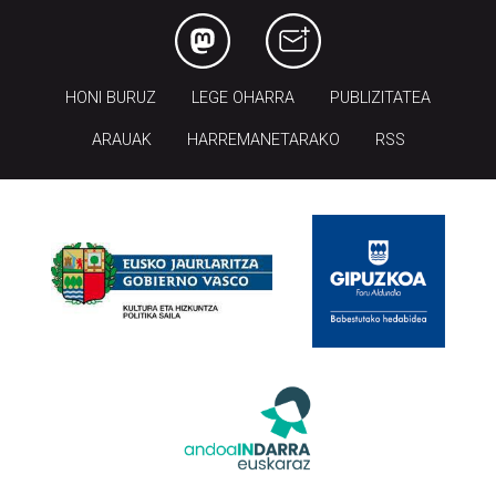
HONI BURUZ
LEGE OHARRA
PUBLIZITATEA
ARAUAK
HARREMANETARAKO
RSS