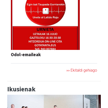
Odol-emaileak
»» Ekitaldi gehiago
Ikusienak