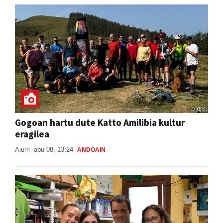
Gogoan hartu dute Katto Amilibia kultur
eragilea
Aiurri
abu 08, 13:24
ANDOAIN