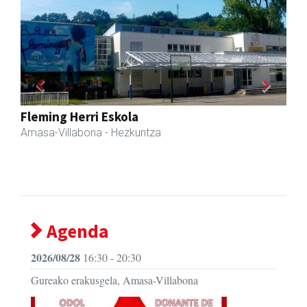
Previous
Next
Akam espazioa
Amasa-Villabona
- Arropa-dendak
Agenda
2026/08/28
16:30 - 20:30
Gureako erakusgela, Amasa-Villabona