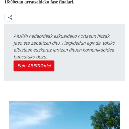
16:00etan arratsaldeko fase finalari.
AIURRI hedabideak eskualdeko nortasun hitzak
jaso eta zabaltzen ditu. Harpidedun eginda, tokiko
albisteak euskaraz lantzen dituen komunikabidea
babestuko duzu.
Egin AIURRIkide!