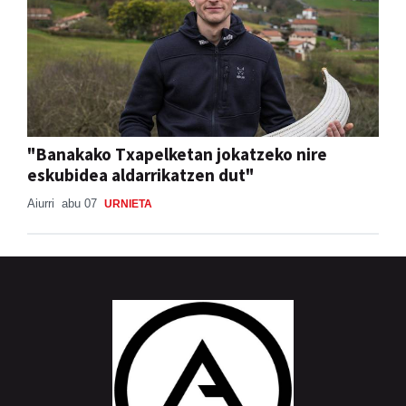
"Banakako Txapelketan jokatzeko nire
eskubidea aldarrikatzen dut"
Aiurri
abu 07
URNIETA