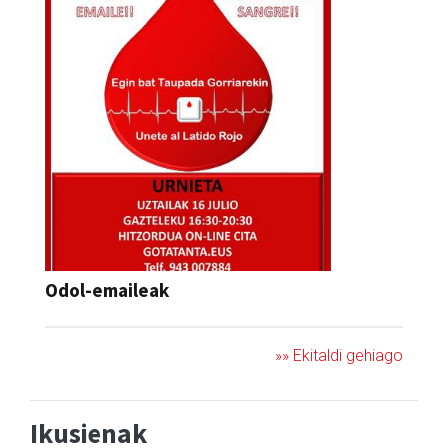
Odol-emaileak
»» Ekitaldi gehiago
Ikusienak