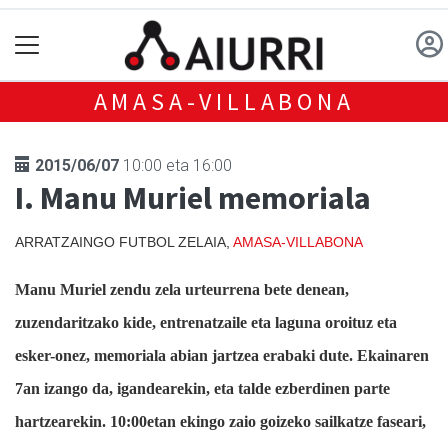
AMASA-VILLABONA
2015/06/07
10:00 eta 16:00
I. Manu Muriel memoriala
ARRATZAINGO FUTBOL ZELAIA,
AMASA-VILLABONA
Manu Muriel zendu zela urteurrena bete denean,
zuzendaritzako kide, entrenatzaile eta laguna oroituz eta
esker-onez, memoriala abian jartzea erabaki dute. Ekainaren
7an izango da, igandearekin, eta talde ezberdinen parte
hartzearekin. 10:00etan ekingo zaio goizeko sailkatze faseari,