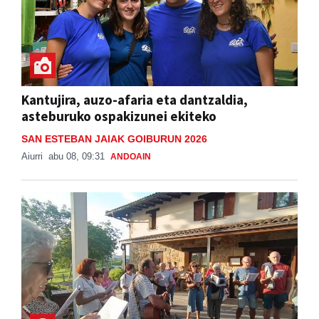
Kantujira, auzo-afaria eta dantzaldia,
asteburuko ospakizunei ekiteko
SAN ESTEBAN JAIAK GOIBURUN 2026
Aiurri
abu 08, 09:31
ANDOAIN