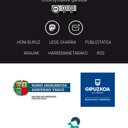
HONI BURUZ
LEGE OHARRA
PUBLIZITATEA
ARAUAK
HARREMANETARAKO
RSS