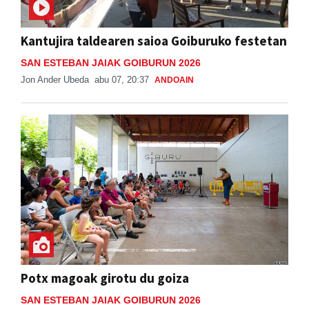
Kantujira taldearen saioa Goiburuko festetan
SAN ESTEBAN JAIAK GOIBURUN 2026
Jon Ander Ubeda
abu 07, 20:37
ANDOAIN
Potx magoak girotu du goiza
SAN ESTEBAN JAIAK GOIBURUN 2026