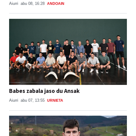
Aiurri
abu 08, 16:28
ANDOAIN
Babes zabala jaso du Ansak
Aiurri
abu 07, 13:55
URNIETA