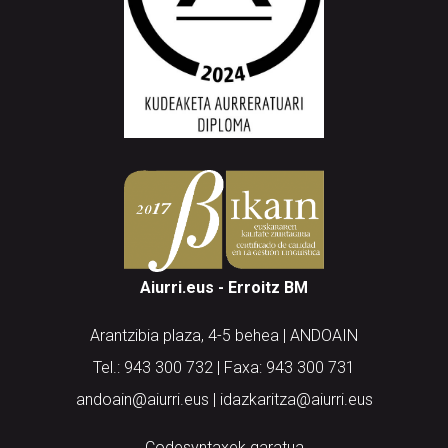
Aiurri.eus - Erroitz BM
Arantzibia plaza, 4-5 behea | ANDOAIN
Tel.: 943 300 732 | Faxa: 943 300 731
andoain@aiurri.eus | idazkaritza@aiurri.eus
Codesyntaxek garatua