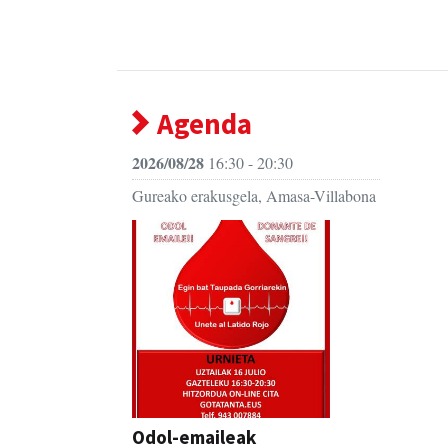
Agenda
2026/08/28
16:30 - 20:30
Gureako erakusgela, Amasa-Villabona
Odol-emaileak