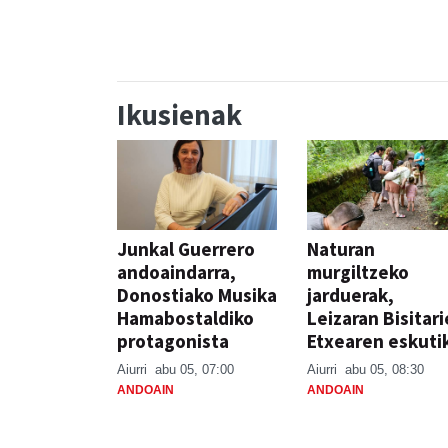
Ikusienak
Junkal Guerrero
Naturan
andoaindarra,
murgiltzeko
Donostiako Musika
jarduerak,
Hamabostaldiko
Leizaran Bisitar
protagonista
Etxearen eskuti
Aiurri
abu 05, 07:00
Aiurri
abu 05, 08:30
ANDOAIN
ANDOAIN