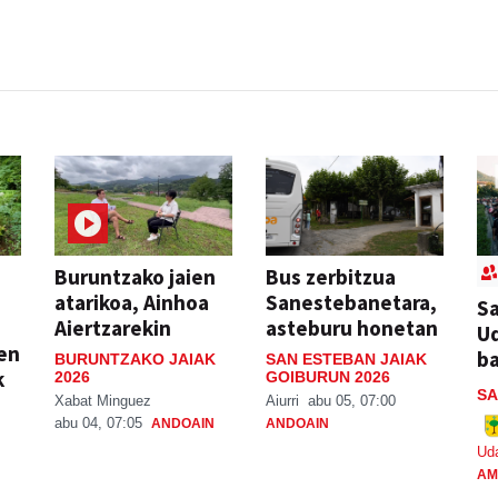
Buruntzako jaien
Bus zerbitzua
atarikoa, Ainhoa
Sanestebanetara,
Sa
Aiertzarekin
asteburu honetan
Ud
ien
ba
BURUNTZAKO JAIAK
SAN ESTEBAN JAIAK
k
2026
GOIBURUN 2026
SA
Xabat Minguez
Aiurri
abu 05, 07:00
abu 04, 07:05
ANDOAIN
ANDOAIN
Ud
AM