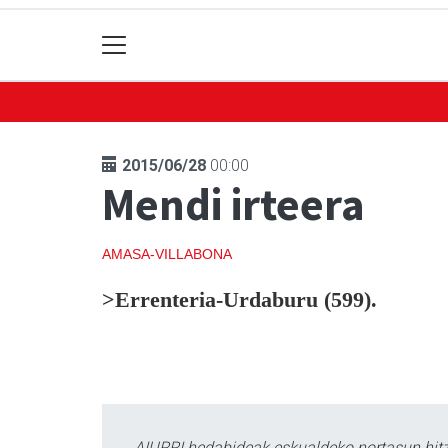
2015/06/28
00:00
Mendi irteera
AMASA-VILLABONA
>Errenteria-Urdaburu (599).
AIURRI hedabideak eskualdeko nortasun hitza