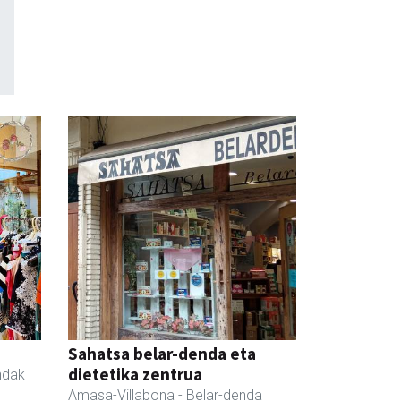
Sahatsa belar-denda eta
dietetika zentrua
ndak
Amasa-Villabona
- Belar-denda