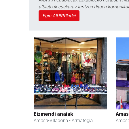
albisteak euskaraz lantzen dituen komunika
Egin AIURRIkide!
Eizmendi anaiak
Amas
Amasa-Villabona
- Armategia
Amasa