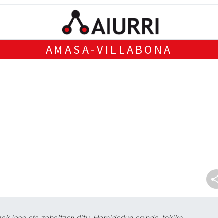
AMASA-VILLABONA
k jaso eta zabaltzen ditu. Harpidedun eginda, tokiko