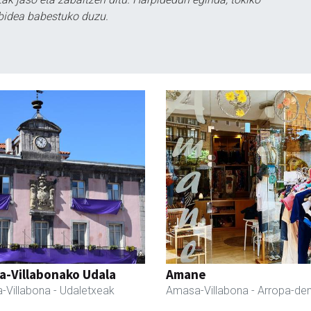
bidea babestuko duzu.
a-Villabonako Udala
Amane
-Villabona
- Udaletxeak
Amasa-Villabona
- Arropa-de