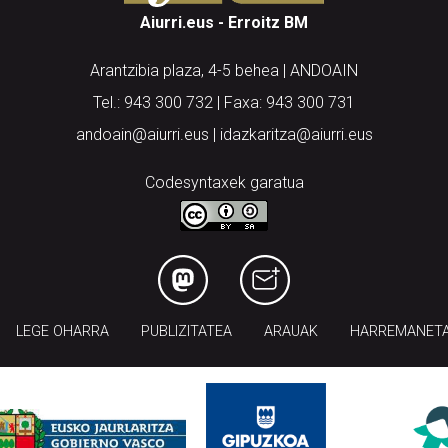
Aiurri.eus - Erroitz BM
Arantzibia plaza, 4-5 behea | ANDOAIN
Tel.: 943 300 732 | Faxa: 943 300 731
andoain@aiurri.eus | idazkaritza@aiurri.eus
Codesyntaxek garatua
LEGE OHARRA
PUBLIZITATEA
ARAUAK
HARREMANET