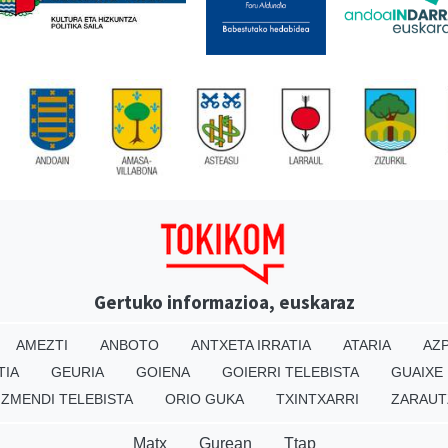
Gertuko informazioa, euskaraz
AMEZTI
ANBOTO
ANTXETA IRRATIA
ATARIA
AZP
TIA
GEURIA
GOIENA
GOIERRI TELEBISTA
GUAIXE
IZMENDI TELEBISTA
ORIO GUKA
TXINTXARRI
ZARAUT
Matx
Gurean
Ttap