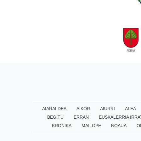
AIARALDEA
AIKOR
AIURRI
ALEA
BEGITU
ERRAN
EUSKALERRIA IRRA
KRONIKA
MAILOPE
NOAUA
O