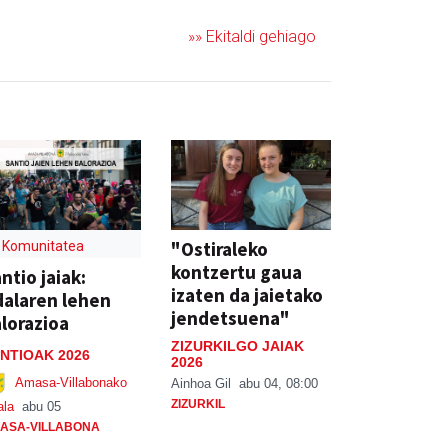
»» Ekitaldi gehiago
"Ostiraleko
Komunitatea
kontzertu gaua
ntio jaiak:
izaten da jaietako
alaren lehen
jendetsuena"
lorazioa
ZIZURKILGO JAIAK
NTIOAK 2026
2026
Amasa-Villabonako
Ainhoa Gil
abu 04, 08:00
ZIZURKIL
ala
abu 05
ASA-VILLABONA