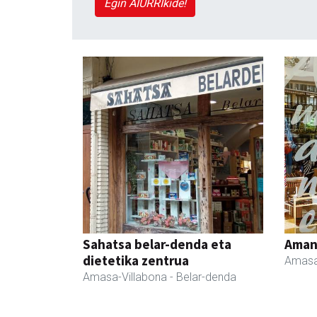
Egin AIURRIkide!
Sahatsa belar-denda eta
Ama
dietetika zentrua
Amasa
Amasa-Villabona
- Belar-denda