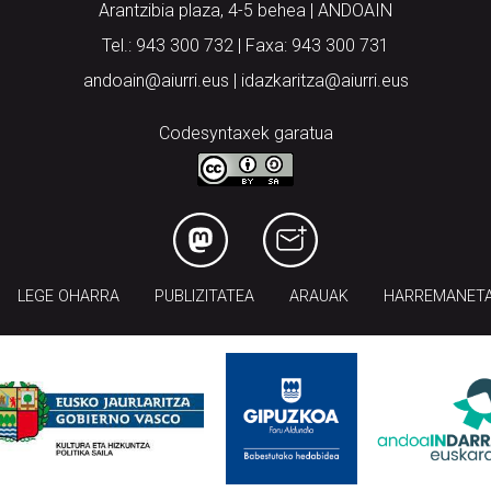
Arantzibia plaza, 4-5 behea | ANDOAIN
Tel.: 943 300 732 | Faxa: 943 300 731
andoain@aiurri.eus | idazkaritza@aiurri.eus
Codesyntaxek garatua
LEGE OHARRA
PUBLIZITATEA
ARAUAK
HARREMANET