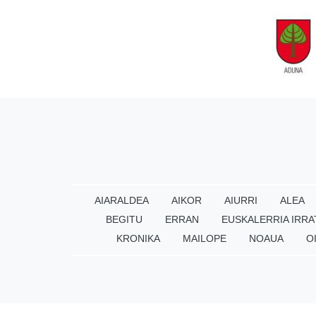
AIARALDEA
AIKOR
AIURRI
ALEA
BEGITU
ERRAN
EUSKALERRIA IRRA
KRONIKA
MAILOPE
NOAUA
O