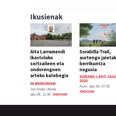
Ikusienak
Aita Larramendi
Sorabilla Trail,
ikastolako
aurtengo jaieta
sortzaileen eta
berrikuntza
ondorengoen
nagusia
arteko katebegia
SORABILLAKO JAIA
2026
IN MEMORIAM
Aiurri
abu 06, 07:00
Jon Ander Ubeda
ANDOAIN
abu 06, 11:38
ANDOAIN