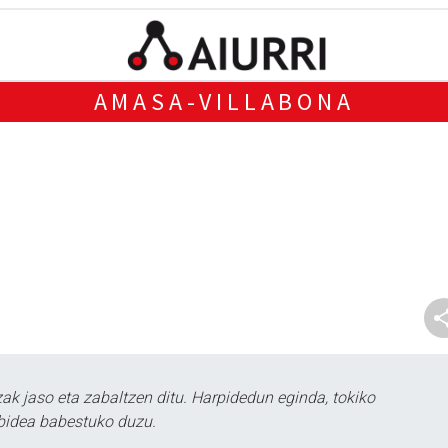
AMASA-VILLABONA
k jaso eta zabaltzen ditu. Harpidedun eginda, tokiko
bidea babestuko duzu.