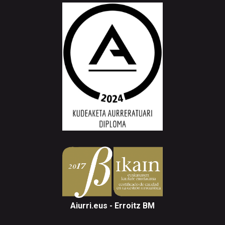
Aiurri.eus - Erroitz BM