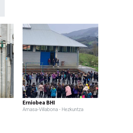
Erniobea BHI
Amasa-Villabona
- Hezkuntza