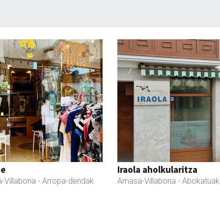
ne
Iraola aholkularitza
-Villabona
- Arropa-dendak
Amasa-Villabona
- Abokatuak