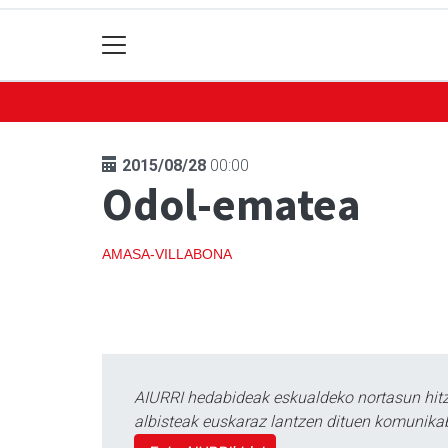
2015/08/28
00:00
Odol-ematea
AMASA-VILLABONA
AIURRI hedabideak eskualdeko nortasun hitza
albisteak euskaraz lantzen dituen komunika