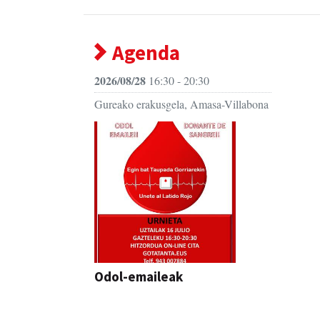
Agenda
2026/08/28
16:30 - 20:30
Gureako erakusgela, Amasa-Villabona
Odol-emaileak