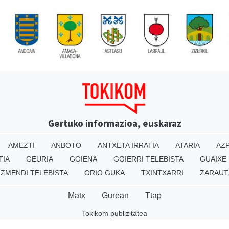
Gertuko informazioa, euskaraz
AMEZTI
ANBOTO
ANTXETA IRRATIA
ATARIA
AZP
TIA
GEURIA
GOIENA
GOIERRI TELEBISTA
GUAIXE
IZMENDI TELEBISTA
ORIO GUKA
TXINTXARRI
ZARAUT
Matx
Gurean
Ttap
Tokikom publizitatea
v16.25.0