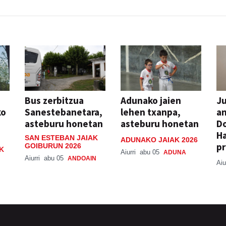
Bus zerbitzua
Adunako jaien
Ju
ko
Sanestebanetara,
lehen txanpa,
an
asteburu honetan
asteburu honetan
Do
H
SAN ESTEBAN JAIAK
ADUNAKO JAIAK 2026
pr
GOIBURUN 2026
K
Aiurri
abu 05
ADUNA
Aiurri
abu 05
ANDOAIN
Aiu