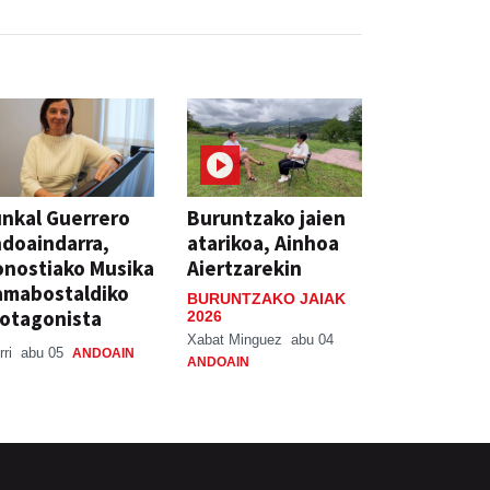
nkal Guerrero
Buruntzako jaien
doaindarra,
atarikoa, Ainhoa
nostiako Musika
Aiertzarekin
amabostaldiko
BURUNTZAKO JAIAK
otagonista
2026
Xabat Minguez
abu 04
rri
abu 05
ANDOAIN
ANDOAIN